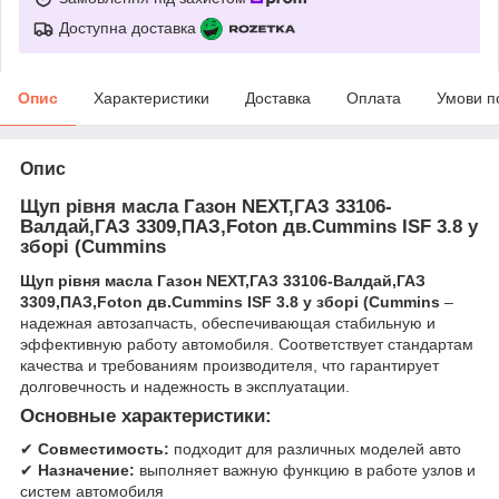
Доступна доставка
Опис
Характеристики
Доставка
Оплата
Умови п
Опис
Щуп рівня масла Газон NEXT,ГАЗ 33106-
Валдай,ГАЗ 3309,ПАЗ,Foton дв.Cummins ISF 3.8 у
зборі (Cummins
Щуп рівня масла Газон NEXT,ГАЗ 33106-Валдай,ГАЗ
3309,ПАЗ,Foton дв.Cummins ISF 3.8 у зборі (Cummins
–
надежная автозапчасть, обеспечивающая стабильную и
эффективную работу автомобиля. Соответствует стандартам
качества и требованиям производителя, что гарантирует
долговечность и надежность в эксплуатации.
Основные характеристики:
✔
Совместимость:
подходит для различных моделей авто
✔
Назначение:
выполняет важную функцию в работе узлов и
систем автомобиля