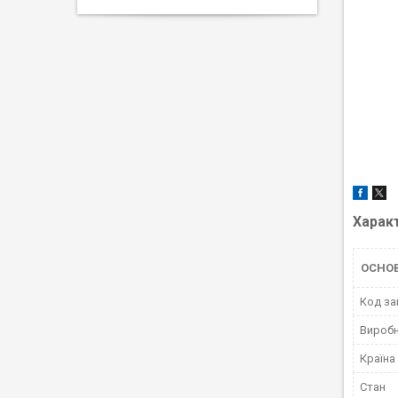
Харак
ОСНО
Код за
Вироб
Країна
Стан