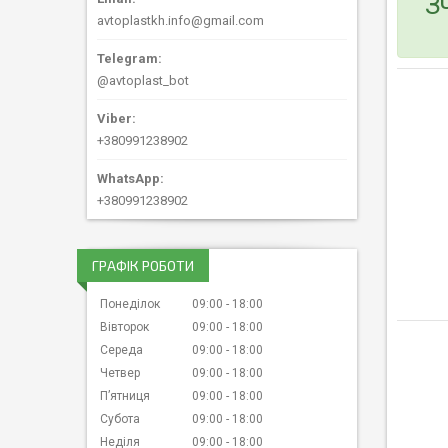
З
avtoplastkh.info@gmail.com
@avtoplast_bot
+380991238902
+380991238902
ГРАФІК РОБОТИ
Понеділок
09:00
18:00
Вівторок
09:00
18:00
Середа
09:00
18:00
Четвер
09:00
18:00
Пʼятниця
09:00
18:00
Субота
09:00
18:00
Неділя
09:00
18:00