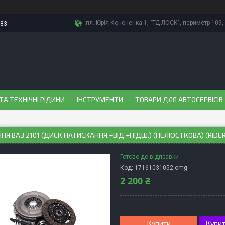
пл. Юрія Кононенка 1, "ТД ЛОСК", периметр 109, 
-83
ТА ТЕХНІЧНІ РІДИНИ
ІНСТРУМЕНТИ
ТОВАРИ ДЛЯ АВТОСЕРВІСІВ
НЯ ВАЗ 2101 (ДИСК НАТИСКАННЯ.+ВІД.+ПІДШ.) (ПЕЛЮСТКОВА) (RIDER
Готово до відправки
Код:
17161031052-omg
2 200 ₴
Купити
Купит