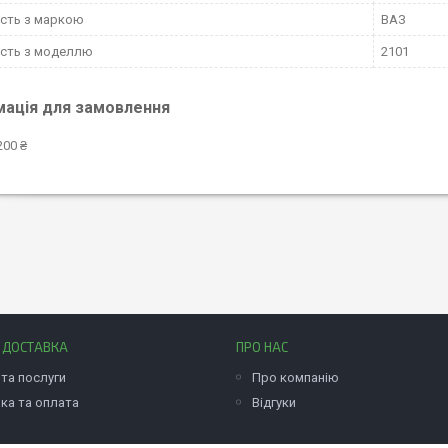
ість з маркою
ВАЗ
ість з моделлю
2101
мація для замовлення
200 ₴
І ДОСТАВКА
ПРО НАС
та послуги
Про компанію
ка та оплата
Відгуки