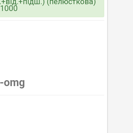
+від.+підш.) (пелюсткова)
01000
-omg