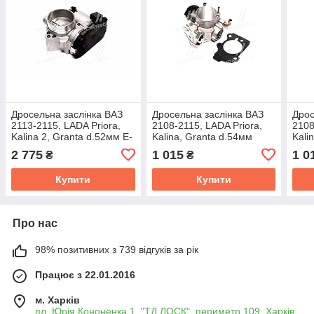
Дросельна заслінка ВАЗ
Дросельна заслінка ВАЗ
Дрос
2113-2115, LADA Priora,
2108-2115, LADA Priora,
2108
Kalina 2, Granta d.52мм Е-
Kalina, Granta d.54мм
Kali
ГАЗ 16 кл. (RIDER) 21126-
(RIDER) 2112-1148010-54
(RID
2 775
1 015
1 0
₴
₴
1148010
Купити
Купити
Про нас
98% позитивних з 739 відгуків за рік
Працює з 22.01.2016
м. Харків
пл. Юрія Кононенка 1, "ТД ЛОСК", периметр 109, Харків,