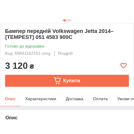
Бампер передній Volkswagen Jetta 2014–
(TEMPEST) 051 4583 900C
Готово до відправки
Код: 69841162161-omg
Роздріб
3 120
₴
Купити
Опис
Характеристики
Доставка
Оплата
Умови п
Опис
bvd_ggl