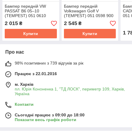
Бампер передній VW
Бампер передній
Бам
PASSAT B6 05–10
Volkswagen Golf V
CAD
(TEMPEST) 051 0610
(TEMPEST) 051 0598 900
051 
900C
2 015
2 545
₴
₴
1 7
Купити
Купити
Про нас
98% позитивних з 739 відгуків за рік
Працює з 22.01.2016
м. Харків
пл. Юрія Кононенка 1, "ТД ЛОСК", периметр 109, Харків,
Україна
Контакти
Сьогодні працює з 09:00 до 18:00
Показати весь графік роботи