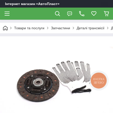
Інтернет магазин «АвтоПласт»
Товари та послуги
Запчастини
Деталі трансмісії
Д
КНОПКА
ЗВ'ЯЗКУ