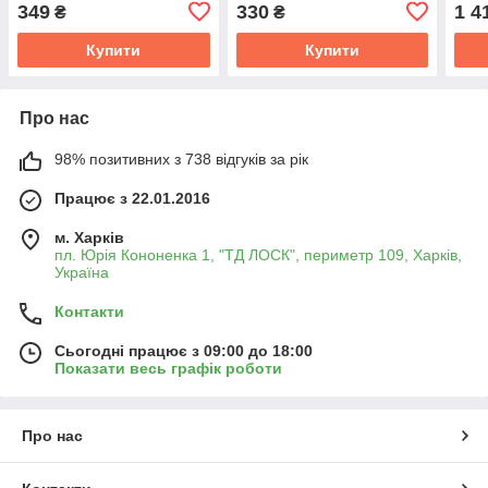
CHEVROLET AVEO 08-11
1.4 з ГУР (вир-во
968
349
330
1 4
₴
₴
(RIDER) RD.43409657
AURORA,Польща)
Купити
Купити
Про нас
98% позитивних з 738 відгуків за рік
Працює з 22.01.2016
м. Харків
пл. Юрія Кононенка 1, "ТД ЛОСК", периметр 109, Харків,
Україна
Контакти
Сьогодні працює з 09:00 до 18:00
Показати весь графік роботи
Про нас