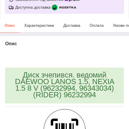
Доступна доставка
Опис
Характеристики
Доставка
Оплата
Умови п
Опис
bvd_ggl
Диск зчепився. ведомий
DAEWOO LANOS 1.5, NEXIA
1.5 8 V (96232994, 96343034)
(RIDER) 96232994