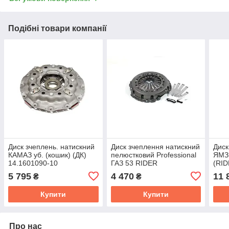
Подібні товари компанії
Диск зчеплень. натискний
Диск зчеплення натискний
Диск
КАМАЗ уб. (кошик) (ДК)
пелюстковий Professional
ЯМЗ 
14.1601090-10
ГАЗ 53 RIDER
(RID
RD.53.1601090.PRO
5 795
4 470
11 
₴
₴
Купити
Купити
Про нас