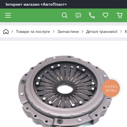
Інтернет магазин «АвтоПласт»
Товари та послуги
Запчастини
Деталі трансмісії
К
КНОПКА
ЗВ'ЯЗКУ