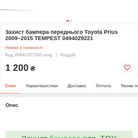
Захист бампера переднього Toyota Prius
2009–2015 TEMPEST 0494029221
Немає в наявності
Код: 69841377282-omg
Роздріб
1 200
₴
Опис
Характеристики
Доставка
Оплата
Умови п
Опис
bvd_ggl