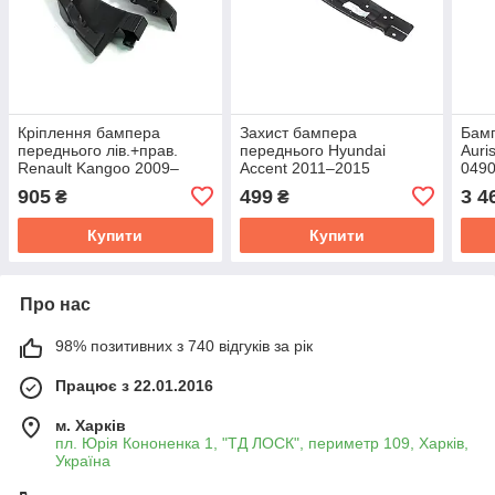
Кріплення бампера
Захист бампера
Бамп
переднього лів.+прав.
переднього Hyundai
Auri
Renault Kangoo 2009–
Accent 2011–2015
049
(TEMPEST) 0410469961
TEMPEST 0270741226
905
499
3 4
₴
₴
Купити
Купити
Про нас
98% позитивних з 740 відгуків за рік
Працює з 22.01.2016
м. Харків
пл. Юрія Кононенка 1, "ТД ЛОСК", периметр 109, Харків,
Україна