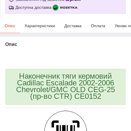
Доступна доставка
Опис
Характеристики
Доставка
Оплата
Умови п
Опис
bvd_ggl
Наконечник тяги кермовий
Cadillac Escalade 2002-2006
Chevrolet/GMC OLD CEG-25
(пр-во CTR) CE0152