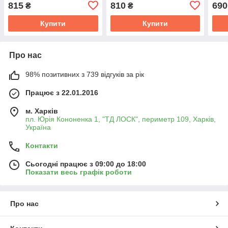
(пропр-во CTR) CE0178L
17- OLD CEG-59L (пр-во
CE0
815
810
690
₴
₴
CTR) CE0880L
Купити
Купити
Про нас
98% позитивних з 739 відгуків за рік
Працює з 22.01.2016
м. Харків
пл. Юрія Кононенка 1, "ТД ЛОСК", периметр 109, Харків,
Україна
Контакти
Сьогодні працює з 09:00 до 18:00
Показати весь графік роботи
Про нас