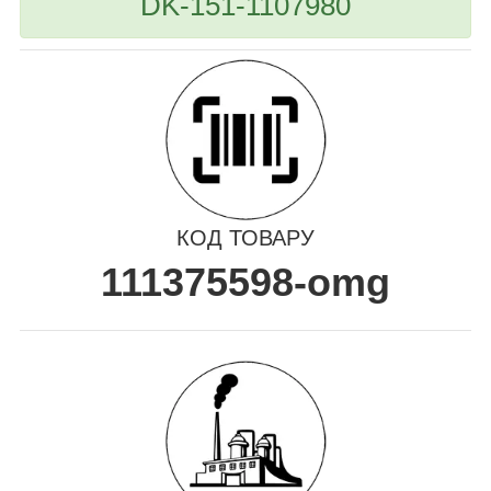
DK-151-1107980
КОД ТОВАРУ
111375598-omg