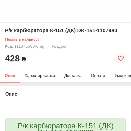
Р/к карбюратора К-151 (ДК) DK-151-1107980
Немає в наявності
Код: 111375598-omg
Роздріб
428
₴
Опис
Характеристики
Доставка
Оплата
Умови п
Опис
bvd_ggl
Р/к карбюратора К-151 (ДК)