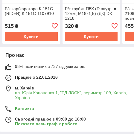
Р/к карбюратора К-151С
Р/к трубки ПВХ (D внутр. =
Р/к 
(RIDER) К-151С-1107910
12мм, М18х1,5) (ДК) DK
2108
1218
повн
(RID
515
320
455
₴
₴
Купити
Купити
Про нас
98% позитивних з 737 відгуків за рік
Працює з 22.01.2016
м. Харків
пл. Юрія Кононенка 1, "ТД ЛОСК", периметр 109, Харків,
Україна
Контакти
Сьогодні працює з 09:00 до 18:00
Показати весь графік роботи