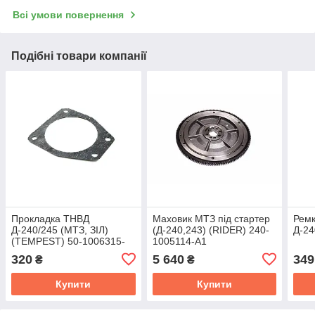
Всі умови повернення
Подібні товари компанії
Прокладка ТНВД
Маховик МТЗ під стартер
Рем
Д-240/245 (МТЗ, ЗІЛ)
(Д-240,243) (RIDER) 240-
Д-24
(TEMPEST) 50-1006315-
1005114-А1
Б4
320
5 640
349
₴
₴
Купити
Купити