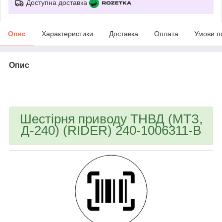
Доступна доставка
Опис
Характеристики
Доставка
Оплата
Умови п
Опис
bvd_ggl
Шестірня приводу ТНВД (МТЗ,
Д-240) (RIDER) 240-1006311-В