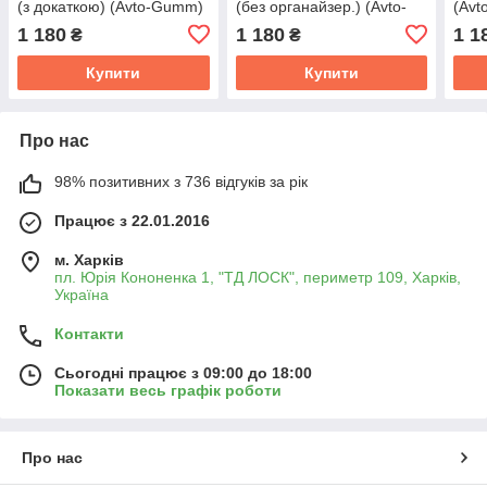
(з докаткою) (Avto-Gumm)
(без органайзер.) (Avto-
(Av
Gumm)
1 180
1 180
1 1
₴
₴
Купити
Купити
Про нас
98% позитивних з 736 відгуків за рік
Працює з 22.01.2016
м. Харків
пл. Юрія Кононенка 1, "ТД ЛОСК", периметр 109, Харків,
Україна
Контакти
Сьогодні працює з 09:00 до 18:00
Показати весь графік роботи
Про нас