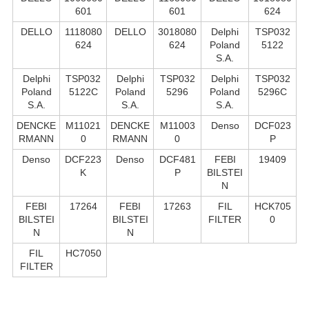
601
601
624
DELLO
1118080
DELLO
3018080
Delphi
TSP032
624
624
Poland
5122
S.А.
Delphi
TSP032
Delphi
TSP032
Delphi
TSP032
Poland
5122C
Poland
5296
Poland
5296C
S.А.
S.А.
S.А.
DENCKE
M11021
DENCKE
M11003
Denso
DCF023
RMANN
0
RMANN
0
P
Denso
DCF223
Denso
DCF481
FEBI
19409
K
P
BILSTEI
N
FEBI
17264
FEBI
17263
FIL
HCK705
BILSTEI
BILSTEI
FILTER
0
N
N
FIL
HC7050
FILTER