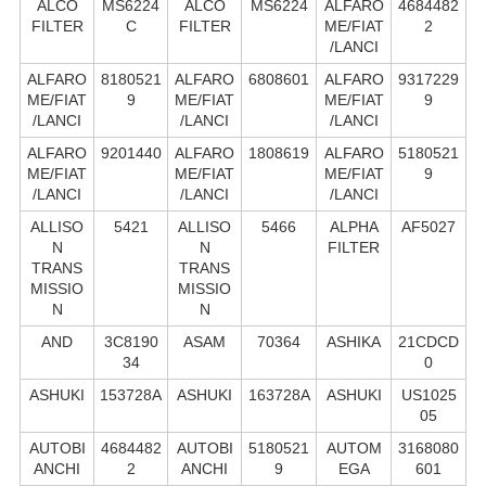
ALCO
MS6224
ALCO
MS6224
ALFARO
4684482
FILTER
C
FILTER
ME/FIAT
2
/LANCI
ALFARO
8180521
ALFARO
6808601
ALFARO
9317229
ME/FIAT
9
ME/FIAT
ME/FIAT
9
/LANCI
/LANCI
/LANCI
ALFARO
9201440
ALFARO
1808619
ALFARO
5180521
ME/FIAT
ME/FIAT
ME/FIAT
9
/LANCI
/LANCI
/LANCI
ALLISO
5421
ALLISO
5466
ALPHA
AF5027
N
N
FILTER
TRANS
TRANS
MISSIO
MISSIO
N
N
AND
3C8190
ASAM
70364
ASHIKA
21CDCD
34
0
ASHUKI
153728A
ASHUKI
163728A
ASHUKI
US1025
05
AUTOBI
4684482
AUTOBI
5180521
AUTOM
3168080
ANCHI
2
ANCHI
9
EGA
601