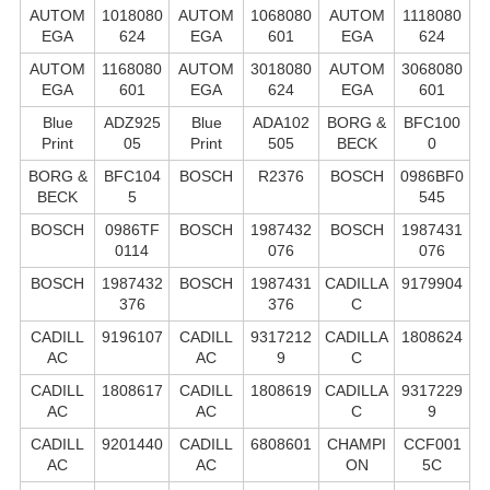
AUTOM
1018080
AUTOM
1068080
AUTOM
1118080
EGA
624
EGA
601
EGA
624
AUTOM
1168080
AUTOM
3018080
AUTOM
3068080
EGA
601
EGA
624
EGA
601
Blue
ADZ925
Blue
ADA102
BORG &
BFC100
Print
05
Print
505
BECK
0
BORG &
BFC104
BOSCH
R2376
BOSCH
0986BF0
BECK
5
545
BOSCH
0986TF
BOSCH
1987432
BOSCH
1987431
0114
076
076
BOSCH
1987432
BOSCH
1987431
CADILLA
9179904
376
376
C
CADILL
9196107
CADILL
9317212
CADILLA
1808624
AC
AC
9
C
CADILL
1808617
CADILL
1808619
CADILLA
9317229
AC
AC
C
9
CADILL
9201440
CADILL
6808601
CHAMPI
CCF001
AC
AC
ON
5C