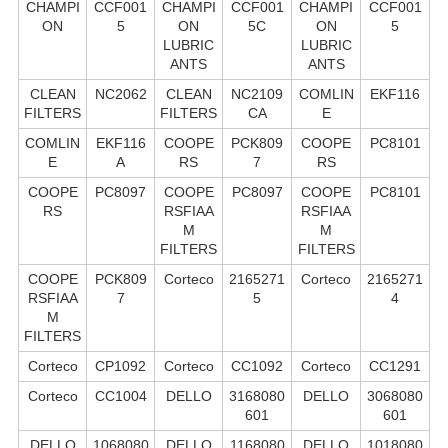
CHAMPI
CCF001
CHAMPI
CCF001
CHAMPI
CCF001
ON
5
ON
5C
ON
5
LUBRIC
LUBRIC
ANTS
ANTS
CLEAN
NC2062
CLEAN
NC2109
COMLIN
EKF116
FILTERS
FILTERS
CA
E
COMLIN
EKF116
COOPE
PCK809
COOPE
PC8101
E
A
RS
7
RS
COOPE
PC8097
COOPE
PC8097
COOPE
PC8101
RS
RSFIAA
RSFIAA
M
M
FILTERS
FILTERS
COOPE
PCK809
Corteco
2165271
Corteco
2165271
RSFIAA
7
5
4
M
FILTERS
Corteco
CP1092
Corteco
CC1092
Corteco
CC1291
Corteco
CC1004
DELLO
3168080
DELLO
3068080
601
601
DELLO
1068080
DELLO
1168080
DELLO
1018080