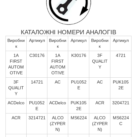
КАТАЛОЖНІ НОМЕРИ АНАЛОГІВ
Виробни
Артикул
Виробни
Артикул
Виробни
Артикул
к
к
к
1A
C30176
1A
K30176
3F
4721
FIRST
FIRST
QUALIT
AUTOM
AUTOM
Y
OTIVE
OTIVE
3F
14721
AC
PU1052
AC
PUK105
QUALIT
E
2E
Y
ACDelco
PU1052
ACDelco
PUK105
ACR
3204721
E
2E
ACR
3214721
ALCO
MS6224
ALCO
MS6224
(ZYPER
(ZYPER
C
N)
N)