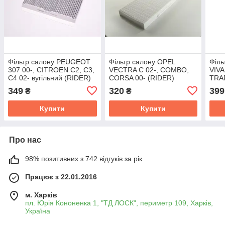
Фільтр салону PEUGEOT
Фільтр салону OPEL
Філь
307 00-, CITROEN C2, C3,
VECTRA C 02-, COMBO,
VIV
C4 02- вугільний (RIDER)
CORSA 00- (RIDER)
TRAF
RD.61J6WP9113
RD.61J6WP9034
(RI
349
320
399
₴
₴
Купити
Купити
Про нас
98% позитивних з 742 відгуків за рік
Працює з 22.01.2016
м. Харків
пл. Юрія Кононенка 1, "ТД ЛОСК", периметр 109, Харків,
Україна