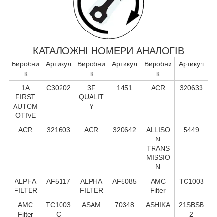
КАТАЛОЖНІ НОМЕРИ АНАЛОГІВ
Виробни
Артикул
Виробни
Артикул
Виробни
Артикул
к
к
к
1A
C30202
3F
1451
ACR
320633
FIRST
QUALIT
AUTOM
Y
OTIVE
ACR
321603
ACR
320642
ALLISO
5449
N
TRANS
MISSIO
N
ALPHA
AF5117
ALPHA
AF5085
AMC
TC1003
FILTER
FILTER
Filter
AMC
TC1003
ASAM
70348
ASHIKA
21SBSB
Filter
C
2