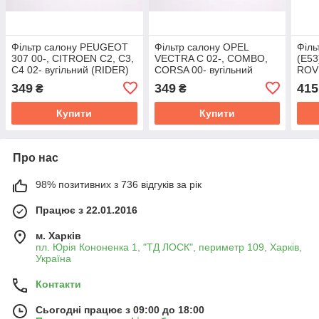
Фільтр салону PEUGEOT
Фільтр салону OPEL
Філь
307 00-, CITROEN C2, C3,
VECTRA C 02-, COMBO,
(E53
C4 02- вугільний (RIDER)
CORSA 00- вугільний
ROVE
RD.61J6WP9113
(RIDER) RD.61J6WP9035
(RI
349
349
415
₴
₴
Купити
Купити
Про нас
98% позитивних з 736 відгуків за рік
Працює з 22.01.2016
м. Харків
пл. Юрія Кононенка 1, "ТД ЛОСК", периметр 109, Харків,
Україна
Контакти
Сьогодні працює з 09:00 до 18:00