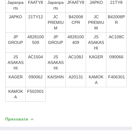
Japanpa
FAATY8
Japanpa
JFAATY8
JAPKO
21TY8
rts
rts
JAPKO
21TY12
JC
B42008
JC
B42008P
PREMIU
CPR
PREMIU
R
M
M
JP
4828100
JP
4828100
JS
AC108C
GROUP
509
GROUP
409
ASAKAS
HI
JS
AC1504
JS
AC108J
KAGER
090066
ASAKAS
ASAKAS
HI
HI
KAGER
090062
KAISHIN
A20131
KAMOK
F406301
A
KAMOK
F502001
A
Приховати