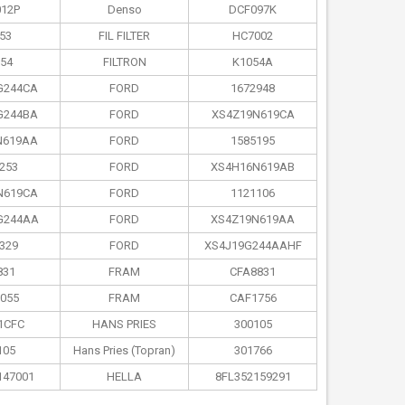
12P
Denso
DCF097K
53
FIL FILTER
HC7002
54
FILTRON
K1054A
G244CA
FORD
1672948
G244BA
FORD
XS4Z19N619CA
N619AA
FORD
1585195
253
FORD
XS4H16N619AB
N619CA
FORD
1121106
G244AA
FORD
XS4Z19N619AA
329
FORD
XS4J19G244AAHF
831
FRAM
CFA8831
055
FRAM
CAF1756
1CFC
HANS PRIES
300105
105
Hans Pries (Topran)
301766
147001
HELLA
8FL352159291