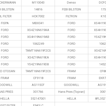
CKERMANN
M110043
Denso
DCF0
I BILSTEIN
14816
FEBI BILSTEIN
175
IL FILTER
HCK7002
FILTRON
K10
FISPA
MBX041
FORD
XS4H19
FORD
XS4Z16N619AA
FORD
XS4H19
FORD
XS4H19N619AB
FORD
YS4Z19
FORD
1062249
FORD
1062
FORD
TAMT16N619F2CS
FORD
XS4Z16
FORD
XS4Z19N619EA
FORD
XS4H19
FORD
YS4Z19N619DB
FORD
1452
RD OTOSAN
TAMT16N619F2CS
FRAM
CF8
FRAM
CF9118
FRAM
EKR7
OODWILL
AG115CF
GOODWILL
AG19
NS PRIES
301766
Hans Pries (Topran)
300
HELLA
352147001
HELLA
8FL352
GST FILTER
E941LC