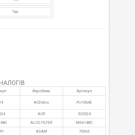
Так
НАЛОГІВ
кул
Виробник
Артикул
24
ACDelco
PU1064E
524
ACR
320524
48C
ALCO FILTER
MS6148C
91
ASAM
70365