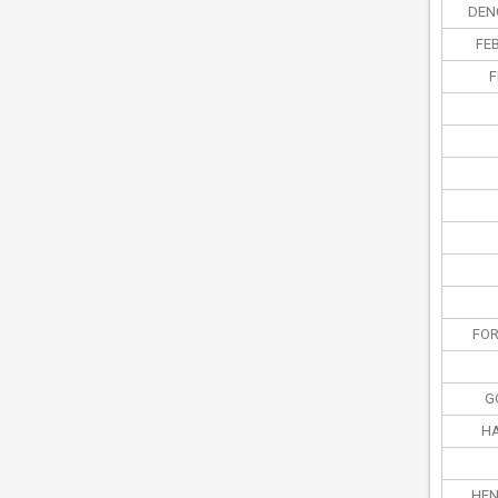
DEN
FEB
F
FO
G
HA
HEN