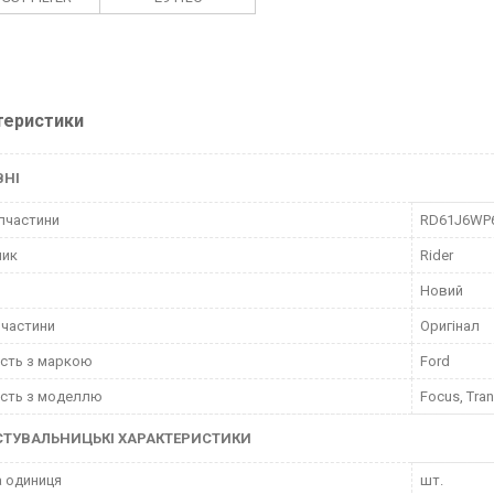
теристики
ВНІ
пчастини
RD61J6WP
ник
Rider
Новий
пчастини
Оригінал
ість з маркою
Ford
ість з моделлю
Focus, Tran
СТУВАЛЬНИЦЬКІ ХАРАКТЕРИСТИКИ
 одиниця
шт.