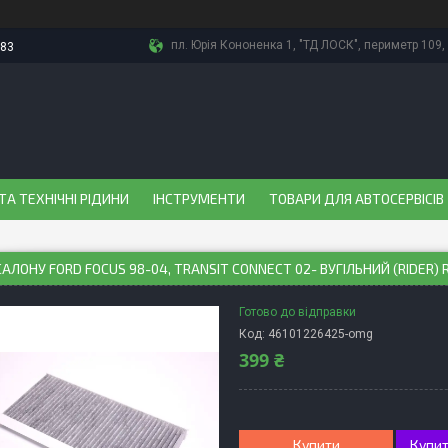
пл. Юрія Кононенка 1, "ТД ЛОСК", периметр 109, 
-83
ТА ТЕХНІЧНІ РІДИНИ
ІНСТРУМЕНТИ
ТОВАРИ ДЛЯ АВТОСЕРВІСІВ
САЛОНУ FORD FOCUS 98-04, TRANSIT CONNECT 02- ВУГІЛЬНИЙ (RIDER) 
Готово до відправки
Код:
46101226425-omg
399 ₴
Купити
Купит