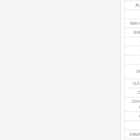
A
Behr 
BO
C
CLE
COO
Delph