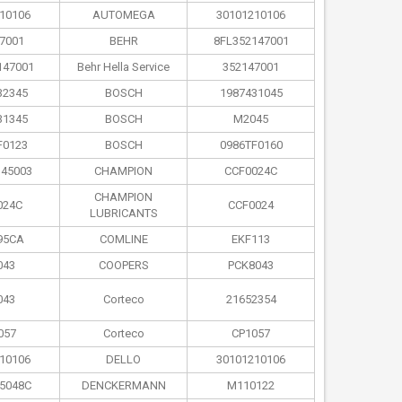
10106
AUTOMEGA
30101210106
7001
BEHR
8FL352147001
147001
Behr Hella Service
352147001
32345
BOSCH
1987431045
31345
BOSCH
M2045
F0123
BOSCH
0986TF0160
45003
CHAMPION
CCF0024C
CHAMPION
024C
CCF0024
LUBRICANTS
95CA
COMLINE
EKF113
043
COOPERS
PCK8043
043
Corteco
21652354
057
Corteco
CP1057
10106
DELLO
30101210106
5048C
DENCKERMANN
M110122