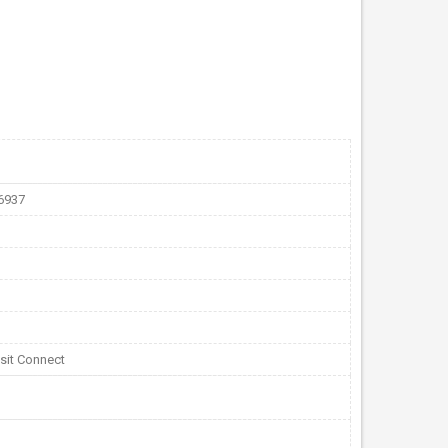
6937
sit Connect