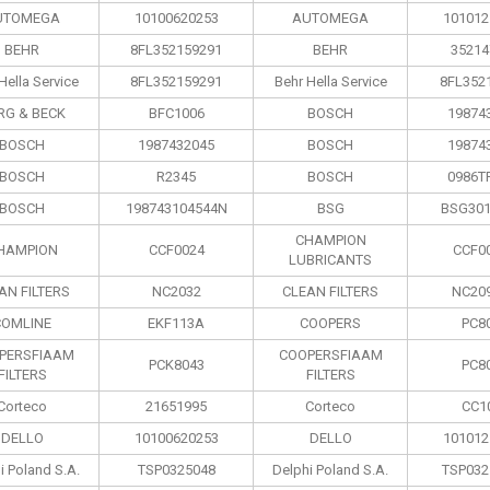
UTOMEGA
10100620253
AUTOMEGA
101012
BEHR
8FL352159291
BEHR
35214
Hella Service
8FL352159291
Behr Hella Service
8FL352
RG & BECK
BFC1006
BOSCH
19874
BOSCH
1987432045
BOSCH
19874
BOSCH
R2345
BOSCH
0986T
BOSCH
198743104544N
BSG
BSG301
CHAMPION
HAMPION
CCF0024
CCF0
LUBRICANTS
AN FILTERS
NC2032
CLEAN FILTERS
NC20
COMLINE
EKF113A
COOPERS
PC8
PERSFIAAM
COOPERSFIAAM
PCK8043
PC8
FILTERS
FILTERS
Corteco
21651995
Corteco
CC1
DELLO
10100620253
DELLO
101012
i Poland S.А.
TSP0325048
Delphi Poland S.А.
TSP032