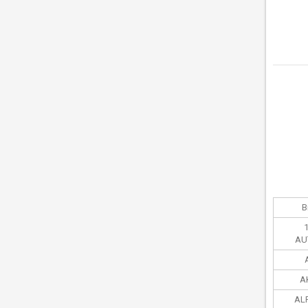
В
AU
A
ALP