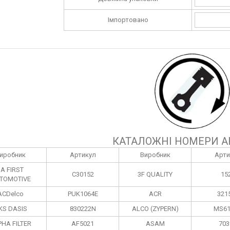
Імпортовано
КАТАЛОЖНІ НОМЕРИ А
иробник
Артикул
Виробник
Арти
1A FIRST
C30152
3F QUALITY
15
TOMOTIVE
ACDelco
PUK1064E
ACR
321
KS DASIS
830222N
ALCO (ZYPERN)
MS61
HA FILTER
AF5021
ASAM
703