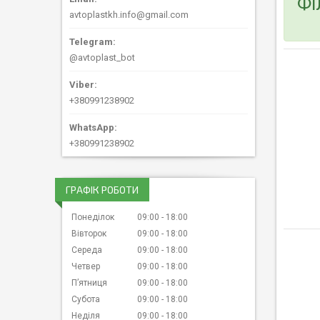
Фі
avtoplastkh.info@gmail.com
@avtoplast_bot
+380991238902
+380991238902
ГРАФІК РОБОТИ
Понеділок
09:00
18:00
Вівторок
09:00
18:00
Середа
09:00
18:00
Четвер
09:00
18:00
Пʼятниця
09:00
18:00
Субота
09:00
18:00
Неділя
09:00
18:00