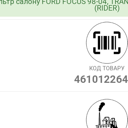
льтр салону FORD FOCUS 98-04, TRAN
(RIDER)
КОД ТОВАРУ
461012264