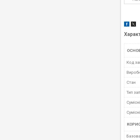
Харак
ОСНО
Код за
Вироб
Стан
Тип за
Сумісн
Сумісн
КОРИ
Базова