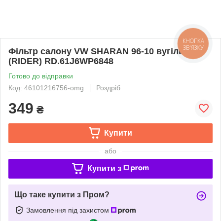
КНОПКА
ЗВ'ЯЗКУ
Фільтр салону VW SHARAN 96-10 вугільний
(RIDER) RD.61J6WP6848
Готово до відправки
Код: 46101216756-omg
Роздріб
349
₴
Купити
або
Купити з
Що таке купити з Пром?
Замовлення під захистом