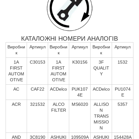
КАТАЛОЖНІ НОМЕРИ АНАЛОГІВ
Виробни
Артикул
Виробни
Артикул
Виробни
Артикул
к
к
к
1A
C30153
1A
K30156
3F
1532
FIRST
FIRST
QUALIT
AUTOM
AUTOM
Y
OTIVE
OTIVE
AC
CAF22
ACDelco
PUK107
ACDelco
PU1074
4E
E
ACR
321532
ALCO
MS6020
ALLISO
5357
FILTER
N
TRANS
MISSIO
N
AND
3C8190
ASHUKI
109509A
ASHUKI
154428A