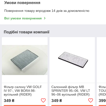
Умови повернення
Повернення товару впродовж 14 днів за домовленістю
Всі умови повернення
Подібні товари компанії
Фільтр салону VW GOLF
Салонний фільтр MB
Філь
IV 97-, VW BORA 98-
SPRINTER 95–06, VW LT
TOUA
вугільний (RIDER)
96–06 вугільний (RIDER)
(RI
RD.61J6WP6812-1
RD.61J6WP6985
349
349
399
₴
₴