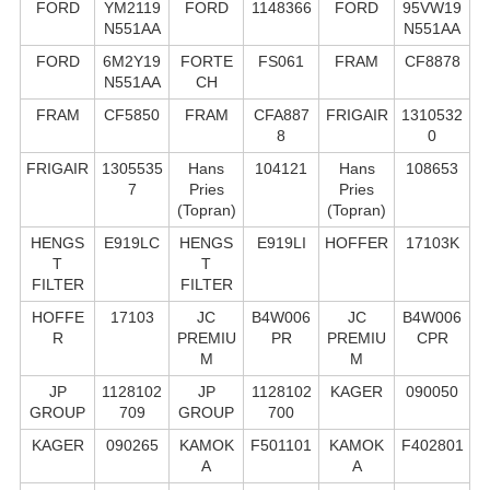
FORD
YM2119
FORD
1148366
FORD
95VW19
N551AA
N551AA
FORD
6M2Y19
FORTE
FS061
FRAM
CF8878
N551AA
CH
FRAM
CF5850
FRAM
CFA887
FRIGAIR
1310532
8
0
FRIGAIR
1305535
Hans
104121
Hans
108653
7
Pries
Pries
(Topran)
(Topran)
HENGS
E919LC
HENGS
E919LI
HOFFER
17103K
T
T
FILTER
FILTER
HOFFE
17103
JC
B4W006
JC
B4W006
R
PREMIU
PR
PREMIU
CPR
M
M
JP
1128102
JP
1128102
KAGER
090050
GROUP
709
GROUP
700
KAGER
090265
KAMOK
F501101
KAMOK
F402801
A
A