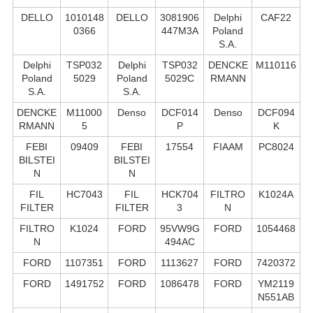
DELLO
1010148
DELLO
3081906
Delphi
CAF22
0366
447M3A
Poland
S.А.
Delphi
TSP032
Delphi
TSP032
DENCKE
M110116
Poland
5029
Poland
5029C
RMANN
S.А.
S.А.
DENCKE
M11000
Denso
DCF014
Denso
DCF094
RMANN
5
P
K
FEBI
09409
FEBI
17554
FIAAM
PC8024
BILSTEI
BILSTEI
N
N
FIL
HC7043
FIL
HCK704
FILTRO
K1024A
FILTER
FILTER
3
N
FILTRO
K1024
FORD
95VW9G
FORD
1054468
N
494AC
FORD
1107351
FORD
1113627
FORD
7420372
FORD
1491752
FORD
1086478
FORD
YM2119
N551AB