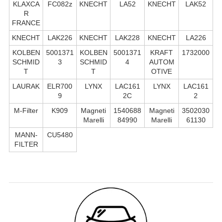
KLAXCA
FC082z
KNECHT
LA52
KNECHT
LAK52
R
FRANCE
KNECHT
LAK226
KNECHT
LAK228
KNECHT
LA226
KOLBEN
5001371
KOLBEN
5001371
KRAFT
1732000
SCHMID
3
SCHMID
4
AUTOM
T
T
OTIVE
LAURAK
ELR700
LYNX
LAC161
LYNX
LAC161
9
2C
2
M-Filter
K909
Magneti
1540688
Magneti
3502030
Marelli
84990
Marelli
61130
MANN-
CU5480
FILTER