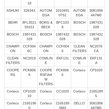
18
ASHUKI
326343
AUTOM
1010491
AUTOM
3081906
EGA
0752
EGA
447M0
BEHR
8FL3521
BORG &
BFC103
BOSCH
1987431
59151
BECK
8
028
BOSCH
1987431
BOSCH
1987432
BOSCH
1987432
328
028
328
CHAMPI
CCF004
CHAMPI
CCF004
CLEAN
NC2076
ON
6C
ON
6
FILTERS
CA
CLEAN
NC2019
COMLIN
EKF131
COMLIN
EKF131
FILTERS
E
E
A
COOPE
PCK806
COOPE
PCK806
Corteco
CP1020
RS
6
RSFIAA
6
M
FILTERS
Corteco
CP1020
Corteco
CC1020
Corteco
2165189
10
5
Corteco
2165196
Corteco
2165189
DELLO
3081906
0
5MX
447M0