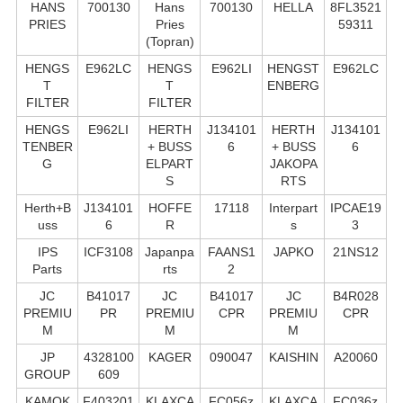
HANS
700130
Hans
700130
HELLA
8FL3521
PRIES
Pries
59311
(Topran)
HENGS
E962LC
HENGS
E962LI
HENGST
E962LC
T
T
ENBERG
FILTER
FILTER
HENGS
E962LI
HERTH
J134101
HERTH
J134101
TENBER
+ BUSS
6
+ BUSS
6
G
ELPART
JAKOPA
S
RTS
Herth+B
J134101
HOFFE
17118
Interpart
IPCAE19
uss
6
R
s
3
IPS
ICF3108
Japanpa
FAANS1
JAPKO
21NS12
Parts
rts
2
JC
B41017
JC
B41017
JC
B4R028
PREMIU
PR
PREMIU
CPR
PREMIU
CPR
M
M
M
JP
4328100
KAGER
090047
KAISHIN
A20060
GROUP
609
KAMOK
F403201
KLAXCA
FC056z
KLAXCA
FC036z