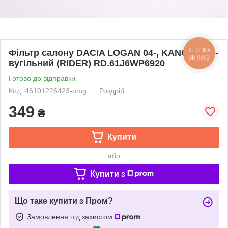
Фільтр салону DACIA LOGAN 04-, KANGOO 98-
КНОПКА
ЗВ'ЯЗКУ
вугільний (RIDER) RD.61J6WP6920
Готово до відправки
Код: 46101226423-omg
Роздріб
349
₴
Купити
або
Купити з
Що таке купити з Пром?
Замовлення під захистом