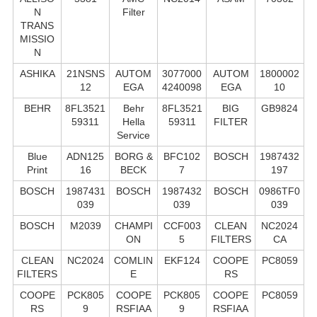
N
Filter
TRANS
MISSIO
N
ASHIKA
21NSNS
AUTOM
3077000
AUTOM
1800002
12
EGA
4240098
EGA
10
BEHR
8FL3521
Behr
8FL3521
BIG
GB9824
59311
Hella
59311
FILTER
Service
Blue
ADN125
BORG &
BFC102
BOSCH
1987432
Print
16
BECK
7
197
BOSCH
1987431
BOSCH
1987432
BOSCH
0986TF0
039
039
039
BOSCH
M2039
CHAMPI
CCF003
CLEAN
NC2024
ON
5
FILTERS
CA
CLEAN
NC2024
COMLIN
EKF124
COOPE
PC8059
FILTERS
E
RS
COOPE
PCK805
COOPE
PCK805
COOPE
PC8059
RS
9
RSFIAA
9
RSFIAA