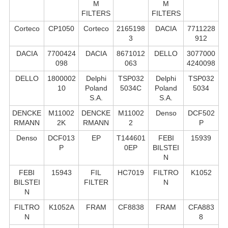
M
M
FILTERS
FILTERS
Corteco
CP1050
Corteco
2165198
DACIA
7711228
3
912
DACIA
7700424
DACIA
8671012
DELLO
3077000
098
063
4240098
DELLO
1800002
Delphi
TSP032
Delphi
TSP032
10
Poland
5034C
Poland
5034
S.А.
S.А.
DENCKE
M11002
DENCKE
M11002
Denso
DCF502
RMANN
2K
RMANN
2
P
Denso
DCF013
EP
T144601
FEBI
15939
P
0EP
BILSTEI
N
FEBI
15943
FIL
HC7019
FILTRO
K1052
BILSTEI
FILTER
N
N
FILTRO
K1052A
FRAM
CF8838
FRAM
CFA883
N
8