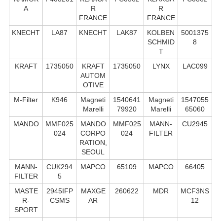
A
R
R
FRANCE
FRANCE
KNECHT
LA87
KNECHT
LAK87
KOLBEN
5001375
SCHMID
8
T
KRAFT
1735050
KRAFT
1735050
LYNX
LAC099
AUTOM
OTIVE
M-Filter
K946
Magneti
1540641
Magneti
1547055
Marelli
79920
Marelli
65060
MANDO
MMF025
MANDO
MMF025
MANN-
CU2945
024
CORPO
024
FILTER
RATION,
SEOUL
MANN-
CUK294
MAPCO
65109
MAPCO
66405
FILTER
5
MASTE
2945IFP
MAXGE
260622
MDR
MCF3NS
R-
CSMS
AR
12
SPORT