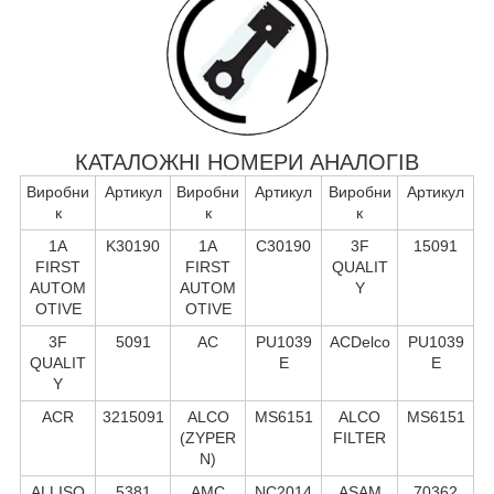
КАТАЛОЖНІ НОМЕРИ АНАЛОГІВ
Виробни
Артикул
Виробни
Артикул
Виробни
Артикул
к
к
к
1A
K30190
1A
C30190
3F
15091
FIRST
FIRST
QUALIT
AUTOM
AUTOM
Y
OTIVE
OTIVE
3F
5091
AC
PU1039
ACDelco
PU1039
QUALIT
E
E
Y
ACR
3215091
ALCO
MS6151
ALCO
MS6151
(ZYPER
FILTER
N)
ALLISO
5381
AMC
NC2014
ASAM
70362