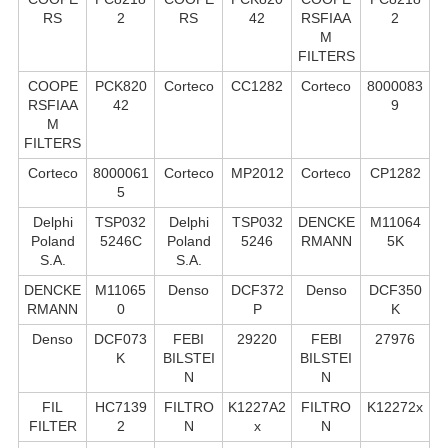
RS
2
RS
42
RSFIAA
2
M
FILTERS
COOPE
PCK820
Corteco
CC1282
Corteco
8000083
RSFIAA
42
9
M
FILTERS
Corteco
8000061
Corteco
MP2012
Corteco
CP1282
5
Delphi
TSP032
Delphi
TSP032
DENCKE
M11064
Poland
5246C
Poland
5246
RMANN
5K
S.А.
S.А.
DENCKE
M11065
Denso
DCF372
Denso
DCF350
RMANN
0
P
K
Denso
DCF073
FEBI
29220
FEBI
27976
K
BILSTEI
BILSTEI
N
N
FIL
HC7139
FILTRO
K1227A2
FILTRO
K12272x
FILTER
2
N
x
N