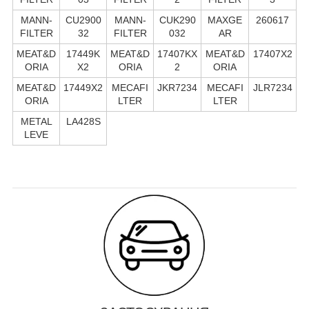
MANN-
CU2900
MANN-
CUK290
MAXGE
260617
FILTER
32
FILTER
032
AR
MEAT&D
17449K
MEAT&D
17407KX
MEAT&D
17407X2
ORIA
X2
ORIA
2
ORIA
MEAT&D
17449X2
MECAFI
JKR7234
MECAFI
JLR7234
ORIA
LTER
LTER
METAL
LA428S
LEVE