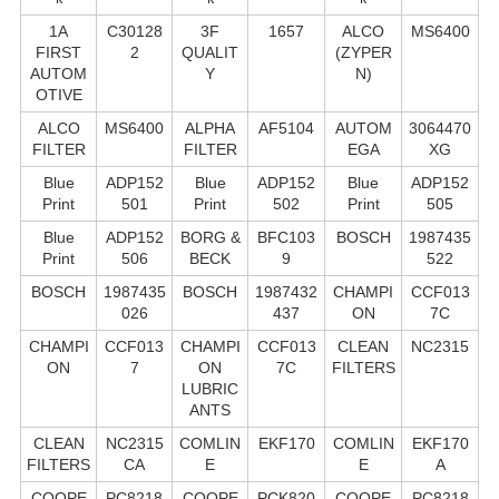
1A
C30128
3F
1657
ALCO
MS6400
FIRST
2
QUALIT
(ZYPER
AUTOM
Y
N)
OTIVE
ALCO
MS6400
ALPHA
AF5104
AUTOM
3064470
FILTER
FILTER
EGA
XG
Blue
ADP152
Blue
ADP152
Blue
ADP152
Print
501
Print
502
Print
505
Blue
ADP152
BORG &
BFC103
BOSCH
1987435
Print
506
BECK
9
522
BOSCH
1987435
BOSCH
1987432
CHAMPI
CCF013
026
437
ON
7C
CHAMPI
CCF013
CHAMPI
CCF013
CLEAN
NC2315
ON
7
ON
7C
FILTERS
LUBRIC
ANTS
CLEAN
NC2315
COMLIN
EKF170
COMLIN
EKF170
FILTERS
CA
E
E
A
COOPE
PC8218
COOPE
PCK820
COOPE
PC8218