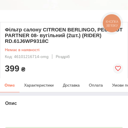
КНОПКА
ЗВ'ЯЗКУ
Фільтр салону CITROEN BERLINGO, PEUGEOT
PARTNER 08- вугільний (2шт.) (RIDER)
RD.61J6WP9318C
Немає в наявності
Код: 46101216714-omg
Роздріб
399
₴
Опис
Характеристики
Доставка
Оплата
Умови п
Опис
bvd_ggl