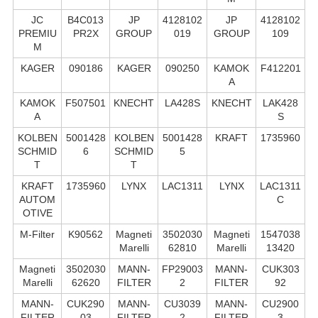
JC
B4C013
JP
4128102
JP
4128102
PREMIU
PR2X
GROUP
019
GROUP
109
M
KAGER
090186
KAGER
090250
KAMOK
F412201
A
KAMOK
F507501
KNECHT
LA428S
KNECHT
LAK428
A
S
KOLBEN
5001428
KOLBEN
5001428
KRAFT
1735960
SCHMID
6
SCHMID
5
T
T
KRAFT
1735960
LYNX
LAC1311
LYNX
LAC1311
AUTOM
C
OTIVE
M-Filter
K90562
Magneti
3502030
Magneti
1547038
Marelli
62810
Marelli
13420
Magneti
3502030
MANN-
FP29003
MANN-
CUK303
Marelli
62620
FILTER
2
FILTER
92
MANN-
CUK290
MANN-
CU3039
MANN-
CU2900
FILTER
03
FILTER
2
FILTER
3