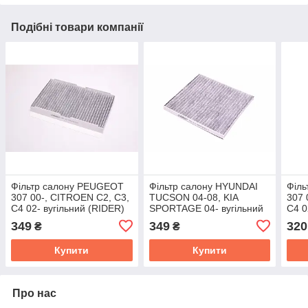
Подібні товари компанії
Фільтр салону PEUGEOT
Фільтр салону HYUNDAI
Філ
307 00-, CITROEN C2, C3,
TUCSON 04-08, KIA
307 
C4 02- вугільний (RIDER)
SPORTAGE 04- вугільний
C4 0
RD.61J6WP9113
(RIDER) RD.61J6WP9302C
RD.
349
349
320
₴
₴
Купити
Купити
Про нас