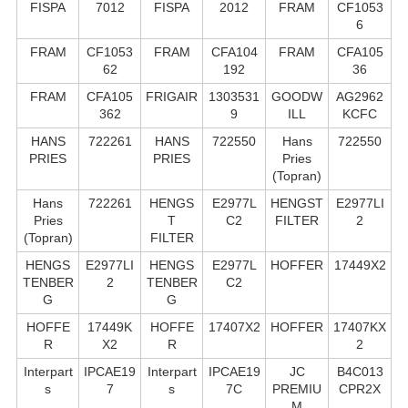
FISPA
7012
FISPA
2012
FRAM
CF1053
6
FRAM
CF1053
FRAM
CFA104
FRAM
CFA105
62
192
36
FRAM
CFA105
FRIGAIR
1303531
GOODW
AG2962
362
9
ILL
KCFC
HANS
722261
HANS
722550
Hans
722550
PRIES
PRIES
Pries
(Topran)
Hans
722261
HENGS
E2977L
HENGST
E2977LI
Pries
T
C2
FILTER
2
(Topran)
FILTER
HENGS
E2977LI
HENGS
E2977L
HOFFER
17449X2
TENBER
2
TENBER
C2
G
G
HOFFE
17449K
HOFFE
17407X2
HOFFER
17407KX
R
X2
R
2
Interpart
IPCAE19
Interpart
IPCAE19
JC
B4C013
s
7
s
7C
PREMIU
CPR2X
M