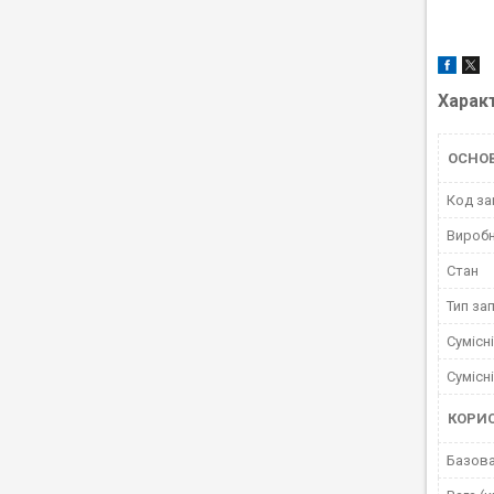
Харак
ОСНО
Код за
Вироб
Стан
Тип за
Сумісн
Сумісн
КОРИ
Базова