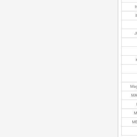
I
J
Mag
MA
M
ME