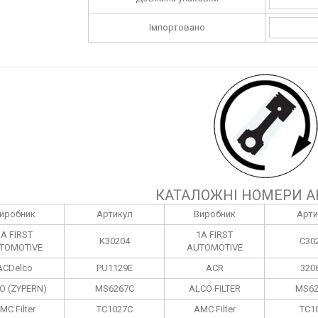
Імпортовано
КАТАЛОЖНІ НОМЕРИ А
иробник
Артикул
Виробник
Арти
1A FIRST
1A FIRST
K30204
C30
TOMOTIVE
AUTOMOTIVE
ACDelco
PU1129E
ACR
320
O (ZYPERN)
MS6267C
ALCO FILTER
MS62
MC Filter
TC1027C
AMC Filter
TC1