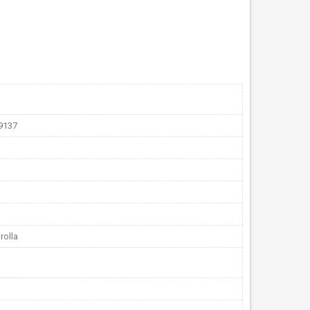
9137
rolla