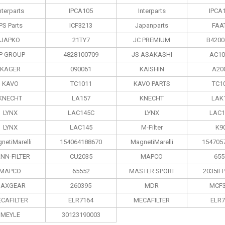
nterparts
IPCA105
Interparts
IPCA
IPS Parts
ICF3213
Japanparts
FAA
JAPKO
21TY7
JC PREMIUM
B4200
P GROUP
4828100709
JS ASAKASHI
AC10
KAGER
090061
KAISHIN
A20
KAVO
TC1011
KAVO PARTS
TC1
KNECHT
LA157
KNECHT
LAK
LYNX
LAC145C
LYNX
LAC1
LYNX
LAC145
M-Filter
K9
netiMarelli
154064188670
MagnetiMarelli
154705
NN-FILTER
CU2035
MAPCO
655
MAPCO
65552
MASTER SPORT
2035IF
AXGEAR
260395
MDR
MCF3
CAFILTER
ELR7164
MECAFILTER
ELR7
MEYLE
30123190003