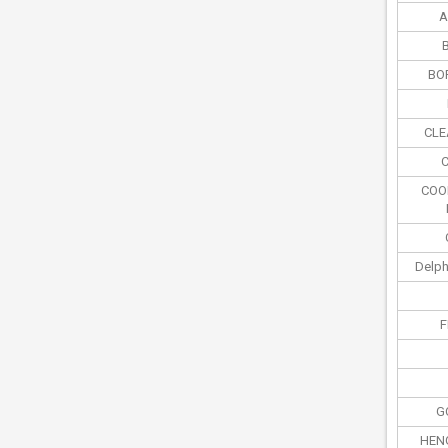
A
B
BO
CLE
COO
Delph
F
G
HEN