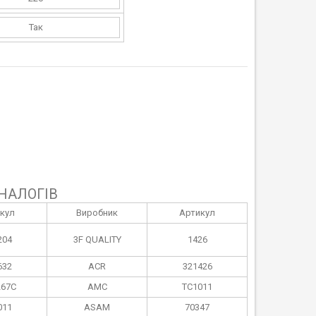
Так
НАЛОГІВ
кул
Виробник
Артикул
204
3F QUALITY
1426
632
ACR
321426
67C
AMC
TC1011
011
ASAM
70347