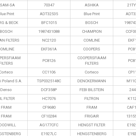
SAM-SA
70347
ASHIKA
21TY
lue Print
ADT32535
Blue Print
ADT3
RG & BECK
BFC1015
BOSCH
19874
BOSCH
1987431088
CHAMPION
CCF0
AN FILTERS
NC2120
COMLINE
EKF
COMLINE
EKF361A
COOPERS
PC8
PERSFIAAM
COOPERSFIAAM
PC8126
PC8
FILTERS
FILTERS
Corteco
CC1106
Corteco
CP1
i Poland S.А.
TSP0325148C
DENCKERMANN
M110
Denso
DCF358P
FEBI BILSTEIN
244
IL FILTER
HC7076
FILTRON
K11
FRAM
CF9680
FRAM
CAF1
FRAM
CF10284
FRIGAIR
1315
OODWILL
AG177CFC
HENGST FILTER
E192
GSTENBERG
E1927LC
HENGSTENBERG
E192