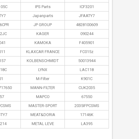
105C
IPS Parts
ICF3201
TY7
Japanparts
JFAATY7
6CPR
JP GROUP
4828100609
2JC
KAGER
090244
041
KAMOKA
F405901
011
KLAXCAR FRANCE
FC015z
157
KOLBENSCHMIDT
50013944
18C
LYNX
LAC118
01
M-Filter
K901C
717650
MANN-FILTER
CUK2035
57
MAPCO
67550
PCSMS
MASTER-SPORT
2035IFPCSMS
TY7
MEAT&DORIA
17146K
214
METAL LEVE
LA395