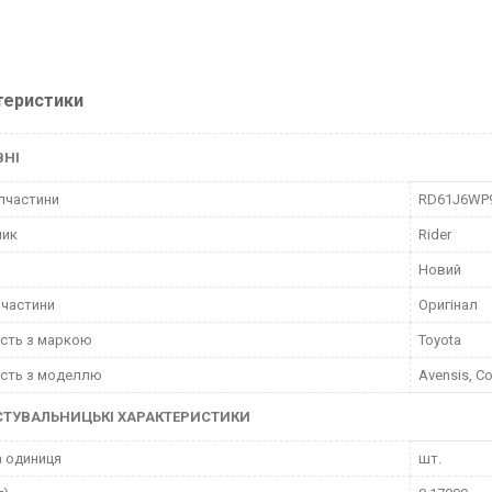
теристики
ВНІ
пчастини
RD61J6WP
ник
Rider
Новий
пчастини
Оригінал
ість з маркою
Toyota
ість з моделлю
Avensis, Co
СТУВАЛЬНИЦЬКІ ХАРАКТЕРИСТИКИ
 одиниця
шт.