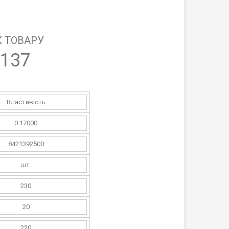
 ТОВАРУ
137
Властивість
0.17000
8421392500
шт.
230
20
220