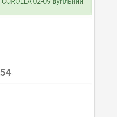
 COROLLA 02-09 вугільний
54