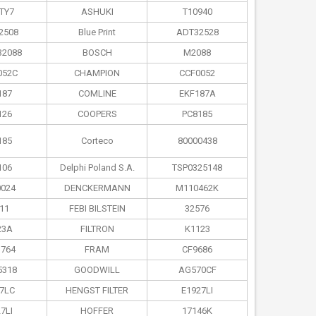
TY7
ASHUKI
T10940
2508
Blue Print
ADT32528
32088
BOSCH
M2088
052C
CHAMPION
CCF0052
187
COMLINE
EKF187A
126
COOPERS
PC8185
185
Corteco
80000438
106
Delphi Poland S.А.
TSP0325148
024
DENCKERMANN
M110462K
11
FEBI BILSTEIN
32576
23A
FILTRON
K1123
764
FRAM
CF9686
5318
GOODWILL
AG570CF
7LC
HENGST FILTER
E1927LI
7LI
HOFFER
17146K