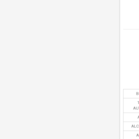
В
AU
ALC
A