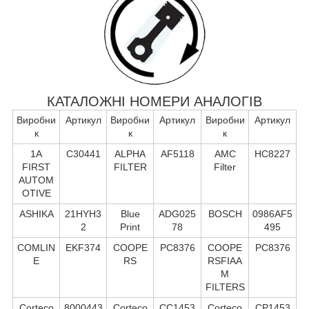
КАТАЛОЖНІ НОМЕРИ АНАЛОГІВ
Виробни
Артикул
Виробни
Артикул
Виробни
Артикул
к
к
к
1A
C30441
ALPHA
AF5118
AMC
HC8227
FIRST
FILTER
Filter
AUTOM
OTIVE
ASHIKA
21HYH3
Blue
ADG025
BOSCH
0986AF5
2
Print
78
495
COMLIN
EKF374
COOPE
PC8376
COOPE
PC8376
E
RS
RSFIAA
M
FILTERS
Corteco
8000443
Corteco
CC1453
Corteco
CP1453