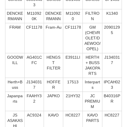
3
DENCKE
M11092
DENCKE
M11092
FILTRO
K1340
RMANN
0K
RMANN
0
N
FRAM
CF11178
Fram-Au
CF11178
GM
2090129
(CHEVR
5
OLET/D
AEWOO/
OPEL)
GOODW
AG401C
HENGS
E3911LI
HERTH
J134031
ILL
FC
T
+ BUSS
7
FILTER
JAKOPA
RTS
Herth+B
J134031
HOFFE
17513
Interpart
IPCAH02
uss
7
R
s
3
Japanpa
FAAHY3
JAPKO
21HY32
JC
B40316P
rts
2
PREMIU
R
M
JS
AC9324
KAVO
HC8227
KAVO
HC8227
ASAKAS
PARTS
HI