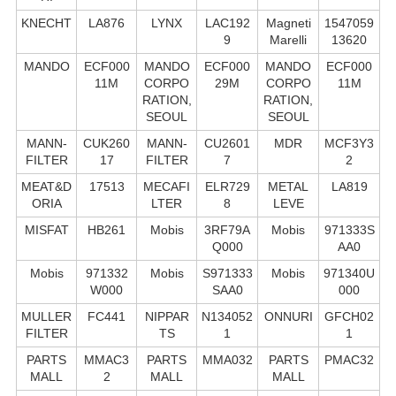
KNECHT
LA876
LYNX
LAC192
Magneti
1547059
9
Marelli
13620
MANDO
ECF000
MANDO
ECF000
MANDO
ECF000
11M
CORPO
29M
CORPO
11M
RATION,
RATION,
SEOUL
SEOUL
MANN-
CUK260
MANN-
CU2601
MDR
MCF3Y3
FILTER
17
FILTER
7
2
MEAT&D
17513
MECAFI
ELR729
METAL
LA819
ORIA
LTER
8
LEVE
MISFAT
HB261
Mobis
3RF79A
Mobis
971333S
Q000
AA0
Mobis
971332
Mobis
S971333
Mobis
971340U
W000
SAA0
000
MULLER
FC441
NIPPAR
N134052
ONNURI
GFCH02
FILTER
TS
1
1
PARTS
MMAC3
PARTS
MMA032
PARTS
PMAC32
MALL
2
MALL
MALL