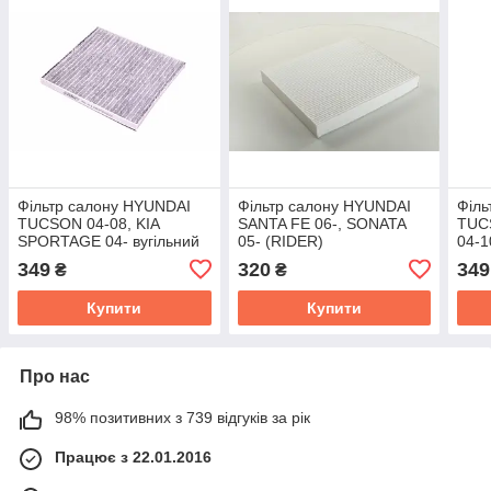
Фільтр салону HYUNDAI
Фільтр салону HYUNDAI
Філь
TUCSON 04-08, KIA
SANTA FE 06-, SONATA
TUC
SPORTAGE 04- вугільний
05- (RIDER)
04-1
(RIDER) RD.61J6WP9302C
RD.61J6WP9298
(RI
349
320
349
₴
₴
Купити
Купити
Про нас
98% позитивних з 739 відгуків за рік
Працює з 22.01.2016