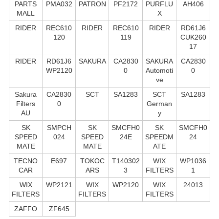
PARTS
PMA032
PATRON
PF2172
PURFLU
AH406
MALL
X
RIDER
REC610
RIDER
REC610
RIDER
RD61J6
120
119
CUK260
17
RIDER
RD61J6
SAKURA
CA2830
SAKURA
CA2830
WP2120
0
Automoti
0
ve
Sakura
CA2830
SCT
SA1283
SCT
SA1283
Filters
0
German
AU
y
SK
SMPCH
SK
SMCFH0
SK
SMCFH0
SPEED
024
SPEED
24E
SPEEDM
24
MATE
MATE
ATE
TECNO
E697
TOKOC
T140302
WIX
WP1036
CAR
ARS
3
FILTERS
1
WIX
WP2121
WIX
WP2120
WIX
24013
FILTERS
FILTERS
FILTERS
ZAFFO
ZF645