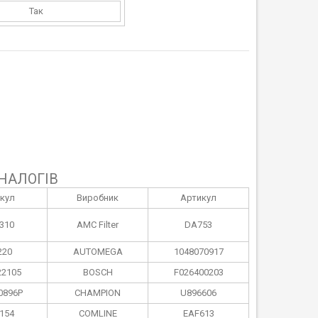
Так
НАЛОГІВ
кул
Виробник
Артикул
310
AMC Filter
DA753
220
AUTOMEGA
1048070917
2105
BOSCH
F026400203
0896P
CHAMPION
U896606
154
COMLINE
EAF613