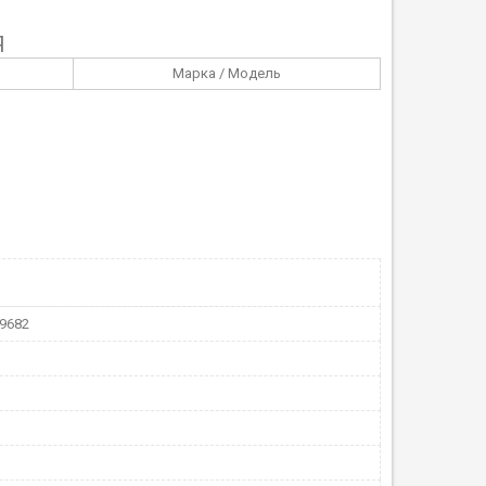
Я
Марка / Модель
9682