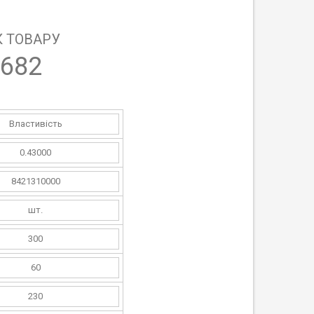
 ТОВАРУ
682
Властивість
0.43000
8421310000
шт.
300
60
230