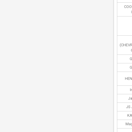
COO
(CHEV
G
G
HEN
I
J
JS
KA
Mag