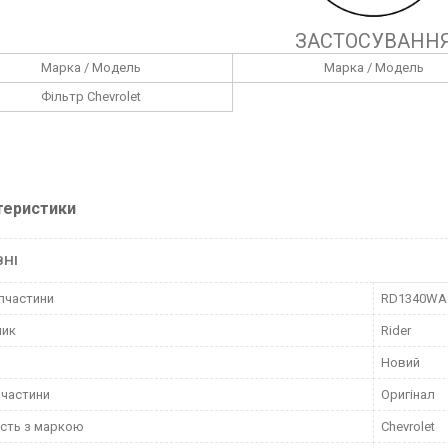
ЗАСТОСУВАНН
Марка / Модель
Марка / Модель
Фільтр Chevrolet
теристики
ВНІ
пчастини
RD1340WA
ник
Rider
Новий
пчастини
Оригінал
ість з маркою
Chevrolet