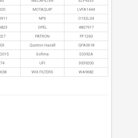
63
MECAFILTER
ELP9333
320
MOTAQUIP
LVFA1444
0911
NPS
O132L04
5823
OPEL
4807917
027
PATRON
PF1260
03
Quinton Hazell
QFA0618
G015
Sofima
S3392A
74
UFI
3039200
658
WIX FILTERS
WA9682