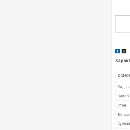
Харак
ОСНО
Код за
Вироб
Стан
Тип за
Сумісн