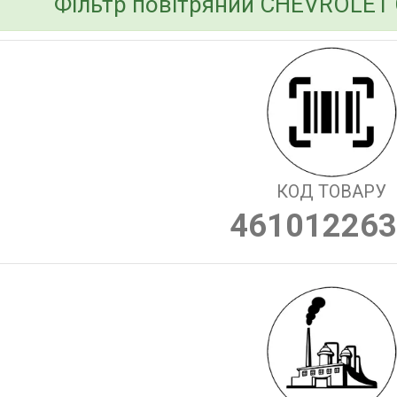
Фільтр повітряний CHEVROLET C
КОД ТОВАРУ
461012263