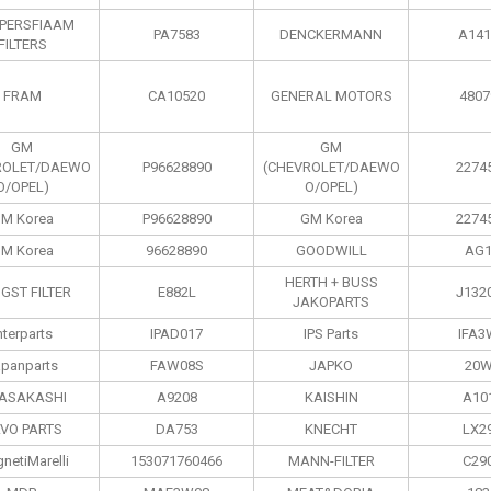
PERSFIAAM
PA7583
DENCKERMANN
A141
FILTERS
FRAM
CA10520
GENERAL MOTORS
4807
GM
GM
ROLET/DAEWO
P96628890
(CHEVROLET/DAEWO
2274
O/OPEL)
O/OPEL)
M Korea
P96628890
GM Korea
2274
M Korea
96628890
GOODWILL
AG1
HERTH + BUSS
GST FILTER
E882L
J132
JAKOPARTS
nterparts
IPAD017
IPS Parts
IFA3
apanparts
FAW08S
JAPKO
20W
 ASAKASHI
A9208
KAISHIN
A10
VO PARTS
DA753
KNECHT
LX2
netiMarelli
153071760466
MANN-FILTER
C29