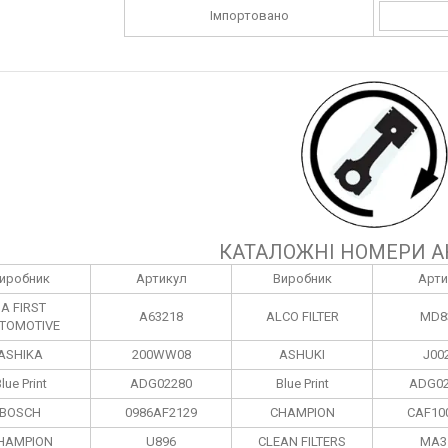
Імпортовано
КАТАЛОЖНІ НОМЕРИ А
иробник
Артикул
Виробник
Арти
1A FIRST
A63218
ALCO FILTER
MD8
TOMOTIVE
ASHIKA
200WW08
ASHUKI
J00
lue Print
ADG02280
Blue Print
ADG02
BOSCH
0986AF2129
CHAMPION
CAF10
HAMPION
U896
CLEAN FILTERS
MA3