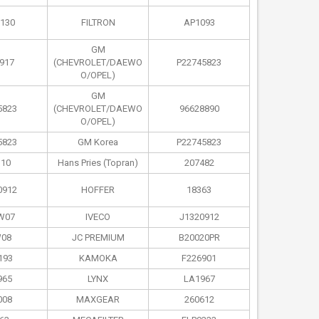
130
FILTRON
AP1093
GM
917
(CHEVROLET/DAEWO
P22745823
O/OPEL)
GM
5823
(CHEVROLET/DAEWO
96628890
O/OPEL)
5823
GM Korea
P22745823
10
Hans Pries (Topran)
207482
0912
HOFFER
18363
W07
IVECO
J1320912
08
JC PREMIUM
B20020PR
193
KAMOKA
F226901
965
LYNX
LA1967
008
MAXGEAR
260612