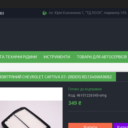
пл. Юрія Кононенка 1, "ТД ЛОСК", периметр 109, 
-83
ТА ТЕХНІЧНІ РІДИНИ
ІНСТРУМЕНТИ
ТОВАРИ ДЛЯ АВТОСЕРВІСІВ
ПОВІТРЯНИЙ CHEVROLET CAPTIVA 07- (RIDER) RD.1340WA9682
Готово до відправки
Код:
46101226343-omg
349 ₴
Купити
Купит