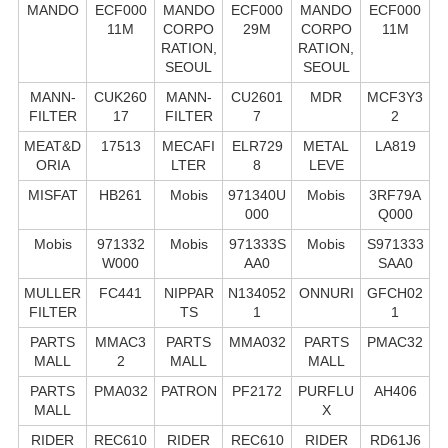
MANDO
ECF000
MANDO
ECF000
MANDO
ECF000
11M
CORPO
29M
CORPO
11M
RATION,
RATION,
SEOUL
SEOUL
MANN-
CUK260
MANN-
CU2601
MDR
MCF3Y3
FILTER
17
FILTER
7
2
MEAT&D
17513
MECAFI
ELR729
METAL
LA819
ORIA
LTER
8
LEVE
MISFAT
HB261
Mobis
971340U
Mobis
3RF79A
000
Q000
Mobis
971332
Mobis
971333S
Mobis
S971333
W000
AA0
SAA0
MULLER
FC441
NIPPAR
N134052
ONNURI
GFCH02
FILTER
TS
1
1
PARTS
MMAC3
PARTS
MMA032
PARTS
PMAC32
MALL
2
MALL
MALL
PARTS
PMA032
PATRON
PF2172
PURFLU
AH406
MALL
X
RIDER
REC610
RIDER
REC610
RIDER
RD61J6