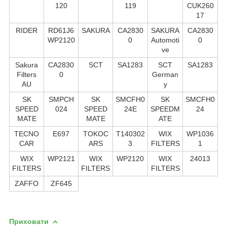
120
119
CUK260
17
RIDER
RD61J6
SAKURA
CA2830
SAKURA
CA2830
WP2120
0
Automoti
0
ve
Sakura
CA2830
SCT
SA1283
SCT
SA1283
Filters
0
German
AU
y
SK
SMPCH
SK
SMCFH0
SK
SMCFH0
SPEED
024
SPEED
24E
SPEEDM
24
MATE
MATE
ATE
TECNO
E697
TOKOC
T140302
WIX
WP1036
CAR
ARS
3
FILTERS
1
WIX
WP2121
WIX
WP2120
WIX
24013
FILTERS
FILTERS
FILTERS
ZAFFO
ZF645
Приховати