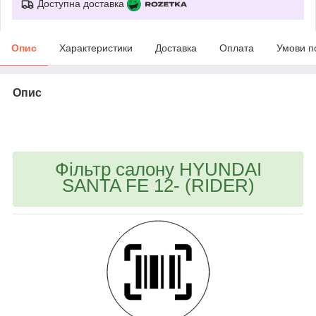
Доступна доставка
Опис
Характеристики
Доставка
Оплата
Умови п
Опис
bvd_ggl
Фільтр салону HYUNDAI
SANTA FE 12- (RIDER)