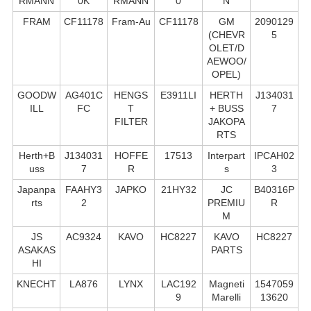
RMANN
0K
RMANN
0
N
FRAM
CF11178
Fram-Au
CF11178
GM
2090129
(CHEVR
5
OLET/D
AEWOO/
OPEL)
GOODW
AG401C
HENGS
E3911LI
HERTH
J134031
ILL
FC
T
+ BUSS
7
FILTER
JAKOPA
RTS
Herth+B
J134031
HOFFE
17513
Interpart
IPCAH02
uss
7
R
s
3
Japanpa
FAAHY3
JAPKO
21HY32
JC
B40316P
rts
2
PREMIU
R
M
JS
AC9324
KAVO
HC8227
KAVO
HC8227
ASAKAS
PARTS
HI
KNECHT
LA876
LYNX
LAC192
Magneti
1547059
9
Marelli
13620