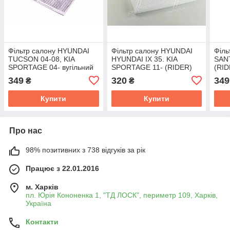
Фільтр салону HYUNDAI
Фільтр салону HYUNDAI
Філь
TUCSON 04-08, KIA
HYUNDAI IX 35. KIA
SANT
SPORTAGE 04- вугільний
SPORTAGE 11- (RIDER)
(RID
(RIDER) RD.61J6WP9302C
RD.61J6WP2064
RD.
349
320
349
₴
₴
Купити
Купити
Про нас
98% позитивних з 738 відгуків за рік
Працює з 22.01.2016
м. Харків
пл. Юрія Кононенка 1, "ТД ЛОСК", периметр 109, Харків,
Україна
Контакти