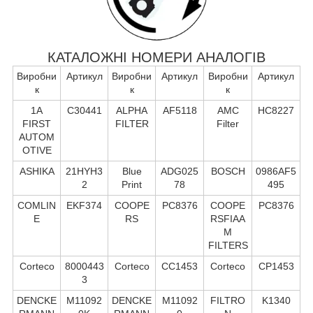
КАТАЛОЖНІ НОМЕРИ АНАЛОГІВ
Виробни
Артикул
Виробни
Артикул
Виробни
Артикул
к
к
к
1A
C30441
ALPHA
AF5118
AMC
HC8227
FIRST
FILTER
Filter
AUTOM
OTIVE
ASHIKA
21HYH3
Blue
ADG025
BOSCH
0986AF5
2
Print
78
495
COMLIN
EKF374
COOPE
PC8376
COOPE
PC8376
E
RS
RSFIAA
M
FILTERS
Corteco
8000443
Corteco
CC1453
Corteco
CP1453
3
DENCKE
M11092
DENCKE
M11092
FILTRO
K1340