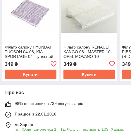
Фільтр салону HYUNDAI
Фільтр салону RENAULT
Філь
TUCSON 04-08, KIA
KANGO 08-. MASTER 10-.
FIES
SPORTAGE 04- вугільний
OPEL MOVANO 10-
(RI
(RIDER) RD.61J6WP9302C
(RIDER) RD.61J6WP9336
349
349
349
₴
₴
Купити
Купити
Про нас
98% позитивних з 739 відгуків за рік
Працює з 22.01.2016
м. Харків
пл. Юрія Кононенка 1, "ТД ЛОСК", периметр 109, Харків,