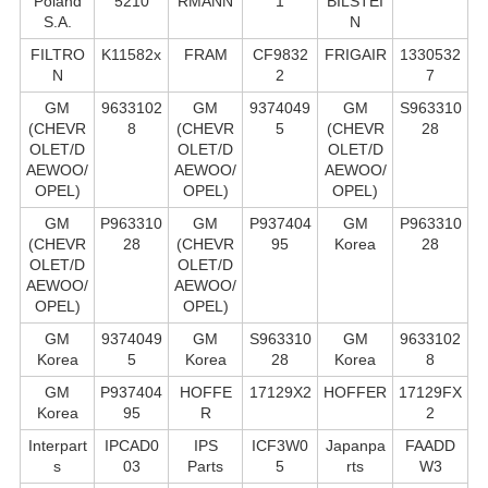
Poland
5210
RMANN
1
BILSTEI
S.А.
N
FILTRO
K11582x
FRAM
CF9832
FRIGAIR
1330532
N
2
7
GM
9633102
GM
9374049
GM
S963310
(CHEVR
8
(CHEVR
5
(CHEVR
28
OLET/D
OLET/D
OLET/D
AEWOO/
AEWOO/
AEWOO/
OPEL)
OPEL)
OPEL)
GM
P963310
GM
P937404
GM
P963310
(CHEVR
28
(CHEVR
95
Korea
28
OLET/D
OLET/D
AEWOO/
AEWOO/
OPEL)
OPEL)
GM
9374049
GM
S963310
GM
9633102
Korea
5
Korea
28
Korea
8
GM
P937404
HOFFE
17129X2
HOFFER
17129FX
Korea
95
R
2
Interpart
IPCAD0
IPS
ICF3W0
Japanpa
FAADD
s
03
Parts
5
rts
W3