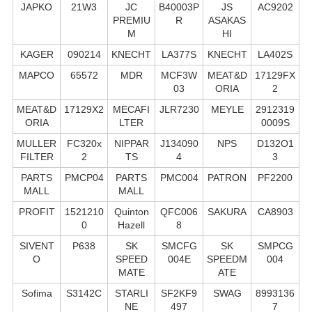
JAPKO
21W3
JC
B40003P
JS
AC9202
PREMIU
R
ASAKAS
M
HI
KAGER
090214
KNECHT
LA377S
KNECHT
LA402S
MAPCO
65572
MDR
MCF3W
MEAT&D
17129FX
03
ORIA
2
MEAT&D
17129X2
MECAFI
JLR7230
MEYLE
2912319
ORIA
LTER
0009S
MULLER
FC320x
NIPPAR
J134090
NPS
D132O1
FILTER
2
TS
4
3
PARTS
PMCP04
PARTS
PMC004
PATRON
PF2200
MALL
MALL
PROFIT
1521210
Quinton
QFC006
SAKURA
CA8903
0
Hazell
8
SIVENT
P638
SK
SMCFG
SK
SMPCG
O
SPEED
004E
SPEEDM
004
MATE
ATE
Sofima
S3142C
STARLI
SF2KF9
SWAG
8993136
NE
497
7