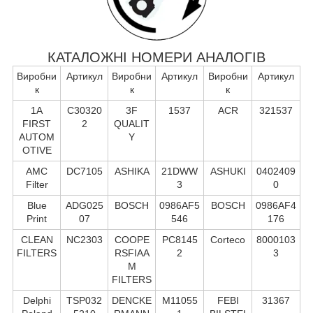
КАТАЛОЖНІ НОМЕРИ АНАЛОГІВ
Виробни
Артикул
Виробни
Артикул
Виробни
Артикул
к
к
к
1A
C30320
3F
1537
ACR
321537
FIRST
2
QUALIT
AUTOM
Y
OTIVE
AMC
DC7105
ASHIKA
21DWW
ASHUKI
0402409
Filter
3
0
Blue
ADG025
BOSCH
0986AF5
BOSCH
0986AF4
Print
07
546
176
CLEAN
NC2303
COOPE
PC8145
Corteco
8000103
FILTERS
RSFIAA
2
3
M
FILTERS
Delphi
TSP032
DENCKE
M11055
FEBI
31367