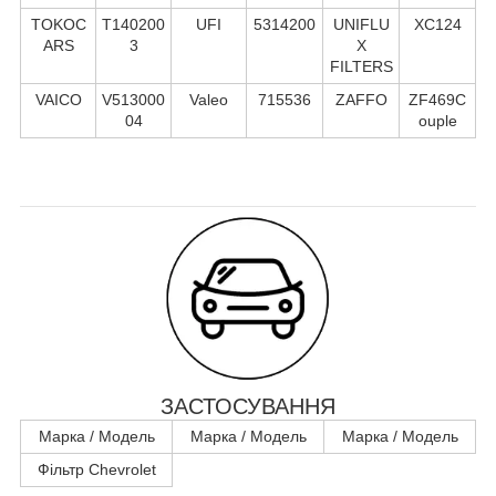
TOKOC
T140200
UFI
5314200
UNIFLU
XC124
ARS
3
X
FILTERS
VAICO
V513000
Valeo
715536
ZAFFO
ZF469C
04
ouple
ЗАСТОСУВАННЯ
Марка / Модель
Марка / Модель
Марка / Модель
Фільтр Chevrolet