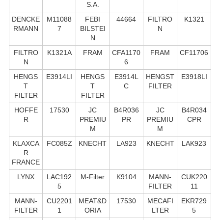
S.А.
DENCKE
M11088
FEBI
44664
FILTRO
K1321
RMANN
7
BILSTEI
N
N
FILTRO
K1321A
FRAM
CFA1170
FRAM
CF11706
N
6
HENGS
E3914LI
HENGS
E3914L
HENGST
E3918LI
T
T
C
FILTER
FILTER
FILTER
HOFFE
17530
JC
B4R036
JC
B4R034
R
PREMIU
PR
PREMIU
CPR
M
M
KLAXCA
FC085Z
KNECHT
LA923
KNECHT
LAK923
R
FRANCE
LYNX
LAC192
M-Filter
K9104
MANN-
CUK220
5
FILTER
11
MANN-
CU2201
MEAT&D
17530
MECAFI
EKR729
FILTER
1
ORIA
LTER
5