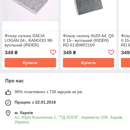
Фільтр салону DACIA
Фільтр салону AUDI A4, Q5
Філь
LOGAN 04-, KANGOO 98-
II 15– вугільний (RIDER)
II 1
вугільний (RIDER)
RD.61J6WP2169
RD.
RD.61J6WP6920
349
349
349
₴
₴
Купити
Купити
Про нас
98% позитивних з 736 відгуків за рік
Працює з 22.01.2016
м. Харків
пл. Юрія Кононенка 1, "ТД ЛОСК", периметр 109, Харків,
Україна