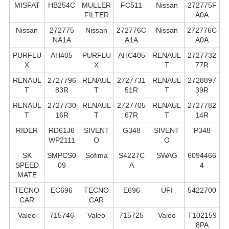
MISFAT
HB254C
MULLER
FC511
Nissan
272775F
FILTER
A0A
Nissan
272775
Nissan
272776C
Nissan
272776C
NA1A
A1A
A0A
PURFLU
AH405
PURFLU
AHC405
RENAUL
2727732
X
X
T
77R
RENAUL
2727796
RENAUL
2727731
RENAUL
2728897
T
83R
T
51R
T
39R
RENAUL
2727730
RENAUL
2727705
RENAUL
2727782
T
16R
T
67R
T
14R
RIDER
RD61J6
SIVENT
G348
SIVENT
P348
WP2111
O
O
SK
SMPCS0
Sofima
S4227C
SWAG
6094466
SPEED
09
A
4
MATE
TECNO
EC696
TECNO
E696
UFI
5422700
CAR
CAR
Valeo
715746
Valeo
715725
Valeo
T102159
8PA