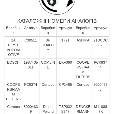
КАТАЛОЖНІ НОМЕРИ АНАЛОГІВ
Виробни
Артикул
Виробни
Артикул
Виробни
Артикул
к
к
к
1A
C30511
3F
1721
ASHIKA
21DCDC
FIRST
QUALIT
02
AUTOM
Y
OTIVE
BOSCH
1987435
COMLIN
EKF380
COOPE
PCK837
011
E
RSFIAA
4
M
FILTERS
COOPE
PC8374
Corteco
CP1465
Corteco
8000463
RSFIAA
8
M
FILTERS
Corteco
8000463
Delphi
TSP032
DENCKE
M11088
9
Poland
5347
RMANN
7K