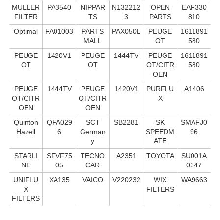
MULLER
PA3540
NIPPAR
N132212
OPEN
EAF330
FILTER
TS
3
PARTS
810
Optimal
FA01003
PARTS
PAX050L
PEUGE
1611891
MALL
OT
580
PEUGE
1420V1
PEUGE
1444TV
PEUGE
1611891
OT
OT
OT/CITR
580
OEN
PEUGE
1444TV
PEUGE
1420V1
PURFLU
A1406
OT/CITR
OT/CITR
X
OEN
OEN
Quinton
QFA029
SCT
SB2281
SK
SMAFJ0
Hazell
6
German
SPEEDM
96
y
ATE
STARLI
SFVF75
TECNO
A2351
TOYOTA
SU001A
NE
05
CAR
0347
UNIFLU
XA135
VAICO
V220232
WIX
WA9663
X
FILTERS
FILTERS