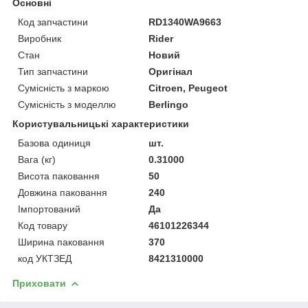
Основні
Код запчастини
RD1340WA9663
Виробник
Rider
Стан
Новий
Тип запчастини
Оригінал
Сумісність з маркою
Citroen, Peugeot
Сумісність з моделлю
Berlingo
Користувальницькі характеристики
Базова одиниця
шт.
Вага (кг)
0.31000
Висота паковання
50
Довжина паковання
240
Імпортований
Да
Код товару
46101226344
Ширина паковання
370
код УКТЗЕД
8421310000
Приховати