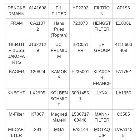
DENCKE
A141698
FIL
HP2292
FILTRO
AP196
RMANN
FILTER
N
FRAM
CA1107
Hans
723073
HENGST
E1036L
2
Pries
FILTER
(Topran)
HERTH
J132212
JC
B2C051
JP
4118603
+ BUSS
9
PREMIU
PR
GROUP
409
JAKOPA
M
RTS
KAGER
120824
KAMOK
F235001
KLAXCA
FA175Z
A
R
FRANCE
KNECHT
LX2995
KOLBEN
5001456
LYNX
LA1950
SCHMID
1
T
M-Filter
K7007
Magneti
1530717
MANN-
C3585
Marelli
60448
FILTER
MECAFI
281
MGA
FA3144
MOTAQ
LVFA143
LTER
UIP
5