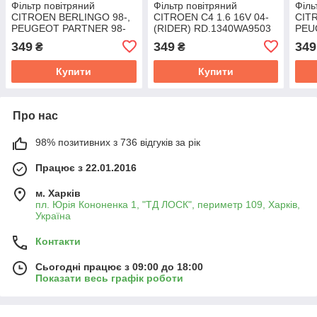
Фільтр повітряний
Фільтр повітряний
Філь
CITROEN BERLINGO 98-,
CITROEN C4 1.6 16V 04-
CIT
PEUGEOT PARTNER 98-
(RIDER) RD.1340WA9503
PEU
(RIDER) RD.1340WA9409
1,6L
349
349
349
₴
₴
RD.
Купити
Купити
Про нас
98% позитивних з 736 відгуків за рік
Працює з 22.01.2016
м. Харків
пл. Юрія Кононенка 1, "ТД ЛОСК", периметр 109, Харків,
Україна
Контакти
Сьогодні працює з 09:00 до 18:00
Показати весь графік роботи