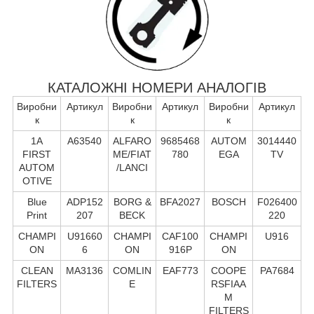
КАТАЛОЖНІ НОМЕРИ АНАЛОГІВ
Виробни
Артикул
Виробни
Артикул
Виробни
Артикул
к
к
к
1A
A63540
ALFARO
9685468
AUTOM
3014440
FIRST
ME/FIAT
780
EGA
TV
AUTOM
/LANCI
OTIVE
Blue
ADP152
BORG &
BFA2027
BOSCH
F026400
Print
207
BECK
220
CHAMPI
U91660
CHAMPI
CAF100
CHAMPI
U916
ON
6
ON
916P
ON
CLEAN
MA3136
COMLIN
EAF773
COOPE
PA7684
FILTERS
E
RSFIAA
M
FILTERS