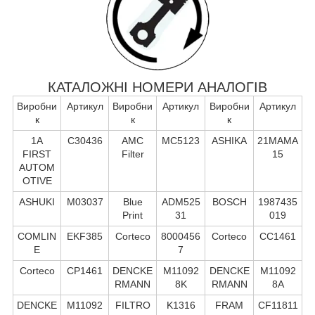
КАТАЛОЖНІ НОМЕРИ АНАЛОГІВ
Виробни
Артикул
Виробни
Артикул
Виробни
Артикул
к
к
к
1A
C30436
AMC
MC5123
ASHIKA
21MAMA
FIRST
Filter
15
AUTOM
OTIVE
ASHUKI
M03037
Blue
ADM525
BOSCH
1987435
Print
31
019
COMLIN
EKF385
Corteco
8000456
Corteco
CC1461
E
7
Corteco
CP1461
DENCKE
M11092
DENCKE
M11092
RMANN
8K
RMANN
8A
DENCKE
M11092
FILTRO
K1316
FRAM
CF11811