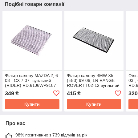
Подібні товари компанії
Фільтр салону MAZDA 2, 6
Фільтр салону BMW X5
Філь
03-, CX 7 07- вугільний
(E53) 99-06, LR RANGE
03-,
(RIDER) RD.61J6WP9187
ROVER III 02-12 вугільний
RD.
(RIDER) RD.61J6WP9327
349
415
320
₴
₴
Купити
Купити
Про нас
98% позитивних з 739 відгуків за рік