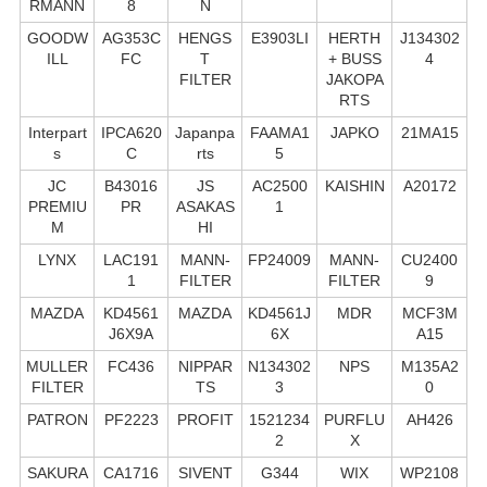
RMANN
8
N
GOODW
AG353C
HENGS
E3903LI
HERTH
J134302
ILL
FC
T
+ BUSS
4
FILTER
JAKOPA
RTS
Interpart
IPCA620
Japanpa
FAAMA1
JAPKO
21MA15
s
C
rts
5
JC
B43016
JS
AC2500
KAISHIN
A20172
PREMIU
PR
ASAKAS
1
M
HI
LYNX
LAC191
MANN-
FP24009
MANN-
CU2400
1
FILTER
FILTER
9
MAZDA
KD4561
MAZDA
KD4561J
MDR
MCF3M
J6X9A
6X
A15
MULLER
FC436
NIPPAR
N134302
NPS
M135A2
FILTER
TS
3
0
PATRON
PF2223
PROFIT
1521234
PURFLU
AH426
2
X
SAKURA
CA1716
SIVENT
G344
WIX
WP2108