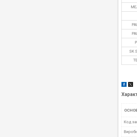
ME
PA
PA
SK 
T
Харак
ОСНО
Код за
Вироб