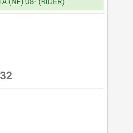
 (NF) 08- (RIDER)
32