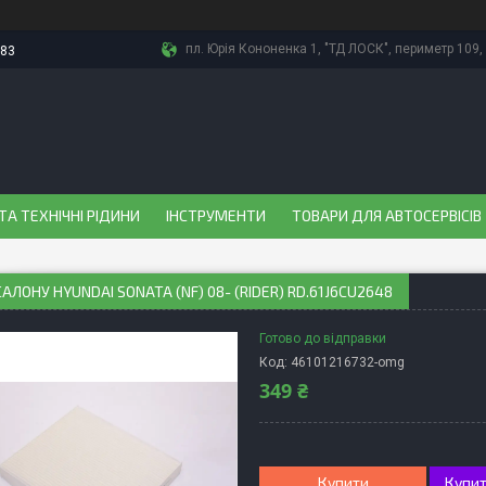
пл. Юрія Кононенка 1, "ТД ЛОСК", периметр 109, 
-83
ТА ТЕХНІЧНІ РІДИНИ
ІНСТРУМЕНТИ
ТОВАРИ ДЛЯ АВТОСЕРВІСІВ
САЛОНУ HYUNDAI SONATA (NF) 08- (RIDER) RD.61J6CU2648
Готово до відправки
Код:
46101216732-omg
349 ₴
Купити
Купит