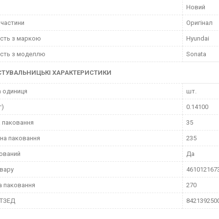
Новий
пчастини
Оригінал
ість з маркою
Hyundai
ість з моделлю
Sonata
СТУВАЛЬНИЦЬКІ ХАРАКТЕРИСТИКИ
 одиниця
шт.
г)
0.14100
 паковання
35
на паковання
235
ований
Да
вару
461012167
а паковання
270
КТЗЕД
842139250