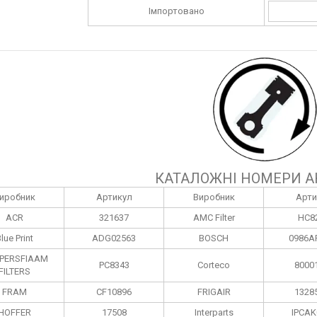
Імпортовано
КАТАЛОЖНІ НОМЕРИ А
иробник
Артикул
Виробник
Арти
ACR
321637
AMC Filter
HC8
lue Print
ADG02563
BOSCH
0986A
PERSFIAAM
PC8343
Corteco
8000
FILTERS
FRAM
CF10896
FRIGAIR
1328
HOFFER
17508
Interparts
IPCAK