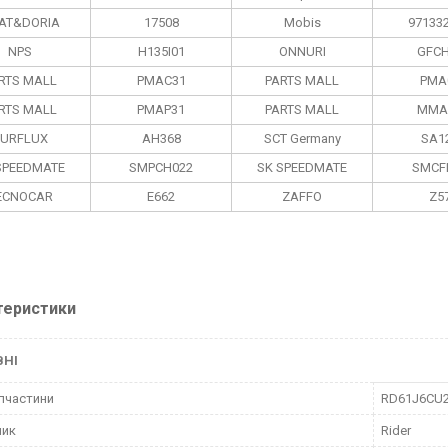
AT&DORIA
17508
Mobis
97133
NPS
H135I01
ONNURI
GFCH
RTS MALL
PMAC31
PARTS MALL
PMA
RTS MALL
PMAP31
PARTS MALL
MMA
PURFLUX
AH368
SCT Germany
SA1
SPEEDMATE
SMPCH022
SK SPEEDMATE
SMCF
ECNOCAR
E662
ZAFFO
Z5
теристики
ВНІ
пчастини
RD61J6CU
ник
Rider