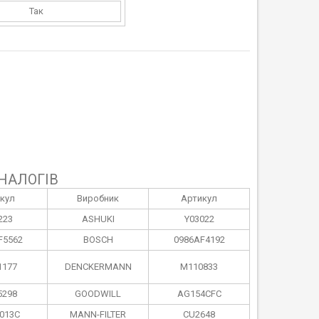
Так
НАЛОГІВ
кул
Виробник
Артикул
223
ASHUKI
Y03022
F5562
BOSCH
0986AF4192
1177
DENCKERMANN
M110833
5298
GOODWILL
AG154CFC
013C
MANN-FILTER
CU2648