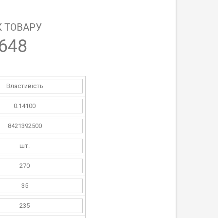
 ТОВАРУ
648
Властивість
0.14100
8421392500
шт.
270
35
235