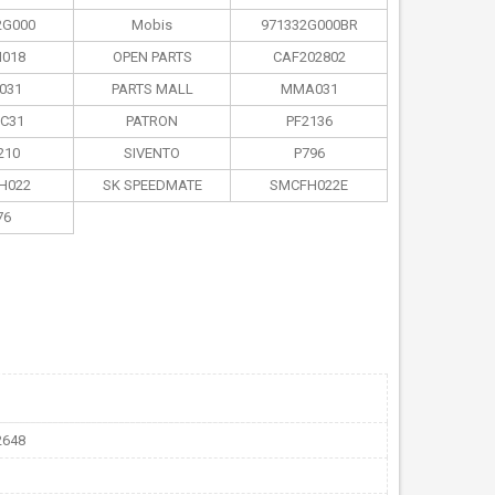
2G000
Mobis
971332G000BR
018
OPEN PARTS
CAF202802
031
PARTS MALL
MMA031
C31
PATRON
PF2136
210
SIVENTO
P796
H022
SK SPEEDMATE
SMCFH022E
76
2648