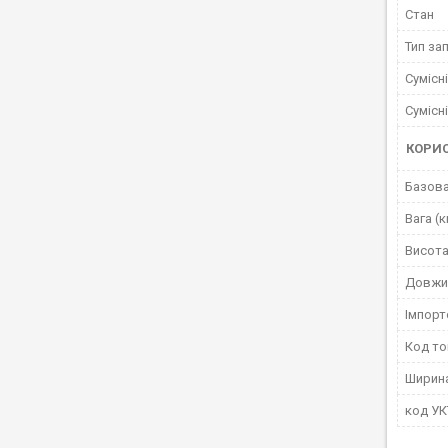
Стан
Тип за
Сумісн
Сумісн
КОРИ
Базова
Вага (к
Висота
Довжи
Імпорт
Код то
Ширин
код У