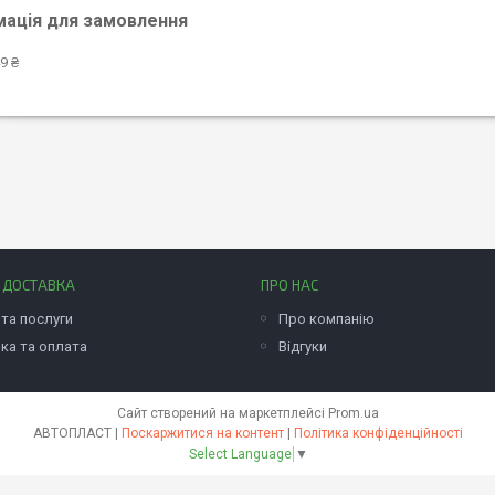
мація для замовлення
9 ₴
І ДОСТАВКА
ПРО НАС
та послуги
Про компанію
ка та оплата
Відгуки
Сайт створений на маркетплейсі
Prom.ua
АВТОПЛАСТ |
Поскаржитися на контент
|
Політика конфіденційності
Select Language
▼