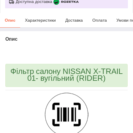
Доступна доставка
Опис
Характеристики
Доставка
Оплата
Умови п
Опис
bvd_ggl
Фільтр салону NISSAN X-TRAIL
01- вугільний (RIDER)