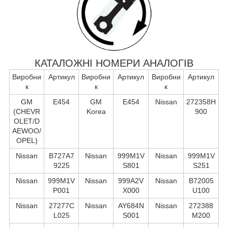
КАТАЛОЖНІ НОМЕРИ АНАЛОГІВ
Виробни
Артикул
Виробни
Артикул
Виробни
Артикул
к
к
к
GM
E454
GM
E454
Nissan
272358H
(CHEVR
Korea
900
OLET/D
AEWOO/
OPEL)
Nissan
B727A7
Nissan
999M1V
Nissan
999M1V
9225
S801
S251
Nissan
999M1V
Nissan
999A2V
Nissan
B72005
P001
X000
U100
Nissan
27277C
Nissan
AY684N
Nissan
272388
L025
S001
M200