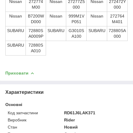
Nissan
272774
Nissan
27277Z5
Nissan
272472Y
M00
000
000
Nissan
B7200W
Nissan
999M1V
Nissan
272764
D000
P051
M401
SUBARU
72880S
SUBARU
G3010S
SUBARU
72880SA
A0009P
A100
000
SUBARU
72880S
A010
Приховати
Характеристики
Основні
Код запчастини
RD61J6LAK371
Виробник
Rider
Стан
Новий