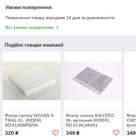
Умови повернення
Повернення товару впродовж 14 днів за домовленістю
Всі умови повернення
Подібні товари компанії
Фільтр салону NISSAN X-
Фільтр салону KIA CEED
Філь
TRAIL 01- (RIDER)
06- вугільний (RIDER)
CHE
RD.61J6WP9294
RD.61J6LAK441
вугі
RD.
320
349
349
₴
₴