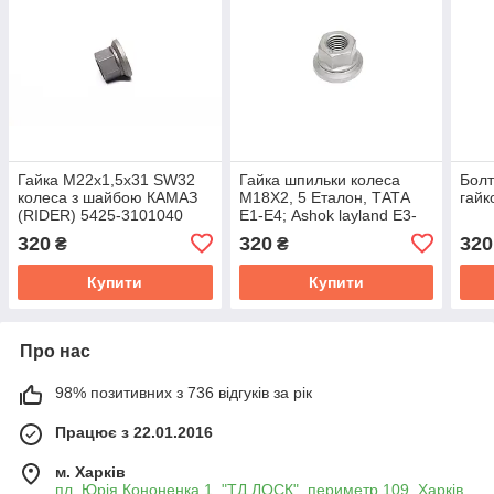
Гайка М22х1,5x31 SW32
Гайка шпильки колеса
Болт
колеса з шайбою КАМАЗ
М18Х2, 5 Еталон, ТАТА
гайк
(RIDER) 5425-3101040
Е1-Е4; Ashok layland Е3-
Е5 (RIDER) RD-
320
320
320
₴
₴
2640401001
Купити
Купити
Про нас
98% позитивних з 736 відгуків за рік
Працює з 22.01.2016
м. Харків
пл. Юрія Кононенка 1, "ТД ЛОСК", периметр 109, Харків,