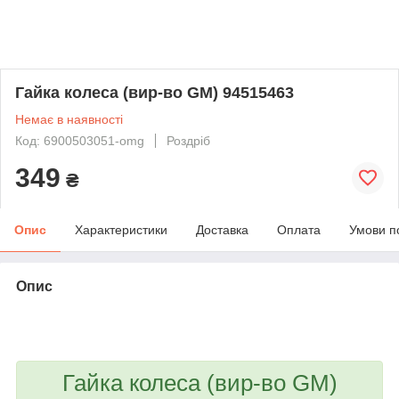
Гайка колеса (вир-во GM) 94515463
Немає в наявності
Код: 6900503051-omg
Роздріб
349
₴
Опис
Характеристики
Доставка
Оплата
Умови п
Опис
bvd_ggl
Гайка колеса (вир-во GM)