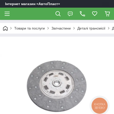
Інтернет магазин «АвтоПласт»
Товари та послуги
Запчастини
Деталі трансмісії
Д
КНОПКА
ЗВ'ЯЗКУ