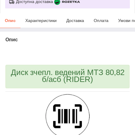
Доступна доставка
Опис
Характеристики
Доставка
Оплата
Умови п
Опис
bvd_ggl
Диск зчепл. ведений МТЗ 80,82
б/асб (RIDER)