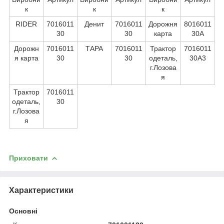
к
к
к
RIDER
7016011
Денит
7016011
Дорожня
8016011
30
30
карта
30А
Дорожн
7016011
ТАРА
7016011
Трактор
7016011
я карта
30
30
одеталь,
30А3
г.Лозова
я
Трактор
7016011
одеталь,
30
г.Лозова
я
Приховати
Характеристики
Основні