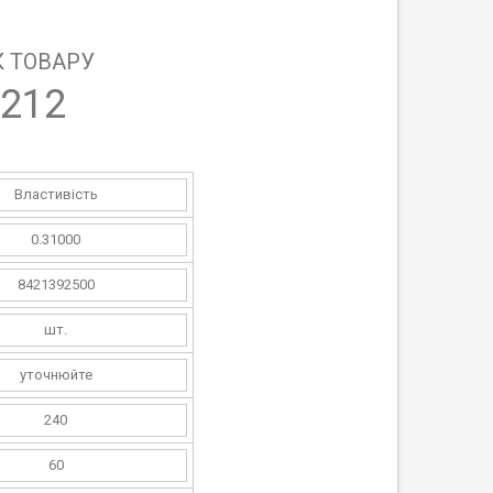
 ТОВАРУ
212
Властивість
0.31000
8421392500
шт.
уточнюйте
240
60