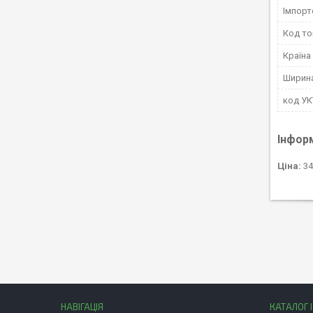
Імпорт
Код то
Країна
Ширин
код У
Інфор
Ціна:
34
НАВІГАЦІЯ
КАТАЛОГ 