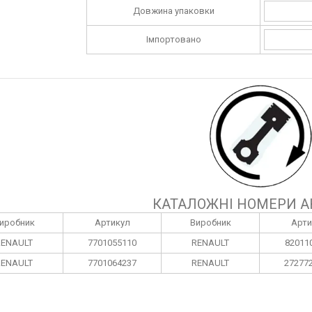
Довжина упаковки
Імпортовано
КАТАЛОЖНІ НОМЕРИ А
иробник
Артикул
Виробник
Арти
RENAULT
7701055110
RENAULT
82011
RENAULT
7701064237
RENAULT
27277