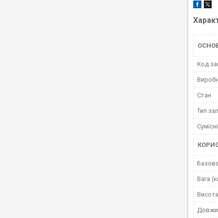
Харак
ОСНО
Код за
Вироб
Стан
Тип за
Сумісн
КОРИ
Базова
Вага (к
Висота
Довжи