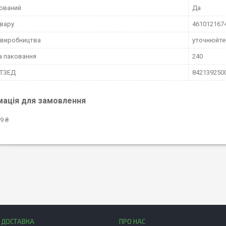
ований
Да
вару
461012167
 виробництва
уточнюйте
а паковання
240
КТЗЕД
842139250
мація для замовлення
9 ₴
І ДОСТАВКА
ПРО НАС