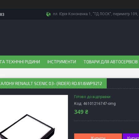
пл. Юрія Кононенка 1, "ТД ЛОСК", периметр 109, 
-83
ТА ТЕХНІЧНІ РІДИНИ
ІНСТРУМЕНТИ
ТОВАРИ ДЛЯ АВТОСЕРВІСІВ
САЛОНУ RENAULT SCENIC 03- (RIDER) RD.61J6WP9212
Готово до відправки
Код:
46101216747-omg
349 ₴
Купити
Купит