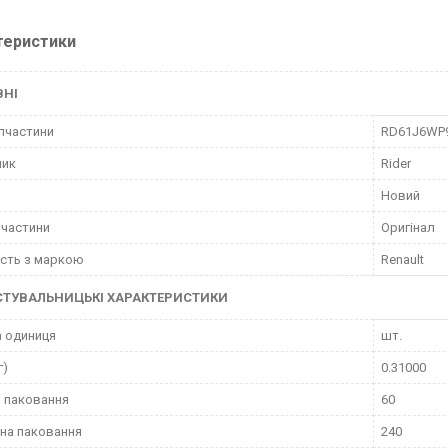
теристики
ВНІ
пчастини
RD61J6WP
ник
Rider
Новий
пчастини
Оригінал
ість з маркою
Renault
СТУВАЛЬНИЦЬКІ ХАРАКТЕРИСТИКИ
 одиниця
шт.
г)
0.31000
 паковання
60
на паковання
240