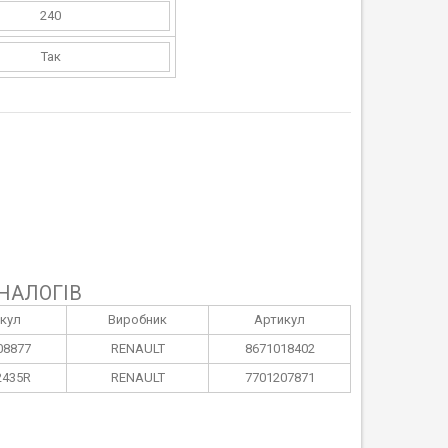
240
Так
НАЛОГІВ
кул
Виробник
Артикул
08877
RENAULT
8671018402
2435R
RENAULT
7701207871