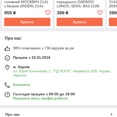
головний МОСКВИЧ 2141
переднього DAEWOO
2141
з бачком (RIDER) 2141-
LANOS, SENS, ВАЗ 2108-
(RID
3505010-10
15, ТАВРІЯ,
955
399
399
₴
₴
ступ.зад.Москвіч-2141
(R13) (RIDER)
Купити
Купити
Про нас
98% позитивних з 736 відгуків за рік
Працює з 22.01.2016
м. Харків
пл. Юрія Кононенка 1, "ТД ЛОСК", периметр 109, Харків,
Україна
Контакти
Сьогодні працює з 09:00 до 18:00
Показати весь графік роботи
Про нас