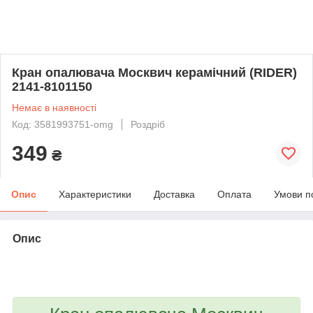
Кран опалювача Москвич керамічний (RIDER)
2141-8101150
Немає в наявності
Код: 3581993751-omg
Роздріб
349
₴
Опис
Характеристики
Доставка
Оплата
Умови п
Опис
bvd_ggl