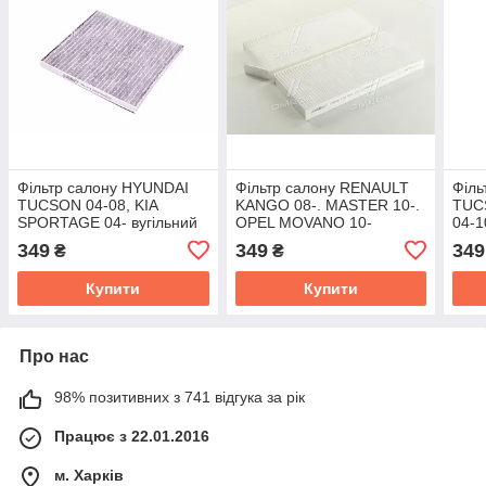
Фільтр салону HYUNDAI
Фільтр салону RENAULT
Філь
TUCSON 04-08, KIA
KANGO 08-. MASTER 10-.
TUC
SPORTAGE 04- вугільний
OPEL MOVANO 10-
04-1
(RIDER) RD.61J6WP9302C
(RIDER) RD.61J6WP9336
RD.
349
349
349
₴
₴
Купити
Купити
Про нас
98% позитивних з 741 відгука за рік
Працює з 22.01.2016
м. Харків