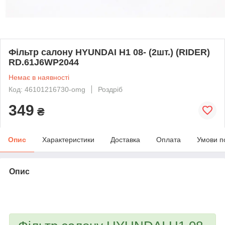
Фільтр салону HYUNDAI H1 08- (2шт.) (RIDER)
RD.61J6WP2044
Немає в наявності
Код: 46101216730-omg
Роздріб
349
₴
Опис
Характеристики
Доставка
Оплата
Умови п
Опис
bvd_ggl