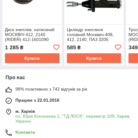
Диск зчепляв. натискний
Циліндр зчепленя
Трос
МОСКВІЧ 412, 2140
головний Москвич-408,
МОС
(RIDER) 412-1601090
412, 2140, ПАЗ 3205
(RID
(RIDER) 408-1609010
1 285
585
349
₴
₴
Купити
Купити
Про нас
98% позитивних з 742 відгуків за рік
Працює з 22.01.2016
м. Харків
пл. Юрія Кононенка 1, "ТД ЛОСК", периметр 109, Харків,
Україна
Контакти