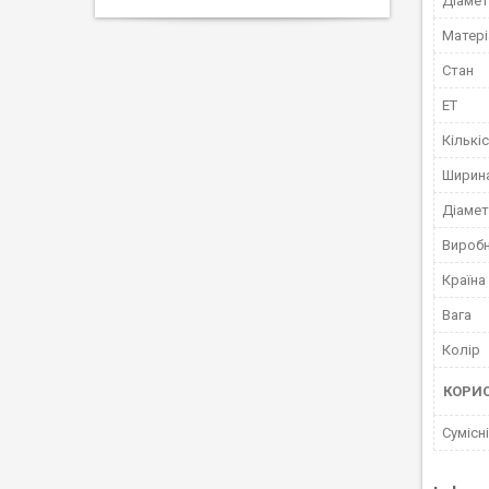
Діамет
Матері
Стан
ET
Кількі
Ширина
Діамет
Вироб
Країна
Вага
Колір
КОРИ
Сумісн