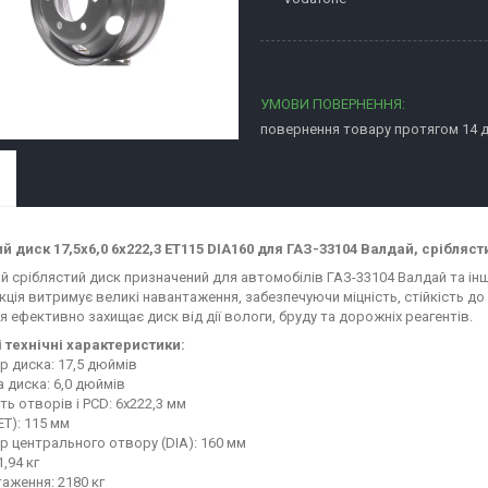
повернення товару протягом 14 
й диск 17,5x6,0 6x222,3 ET115 DIA160 для ГАЗ-33104 Валдай, сріблясти
й сріблястий диск призначений для автомобілів ГАЗ-33104 Валдай та і
кція витримує великі навантаження, забезпечуючи міцність, стійкість д
я ефективно захищає диск від дії вологи, бруду та дорожніх реагентів.
 технічні характеристики:
р диска: 17,5 дюймів
а диска: 6,0 дюймів
сть отворів і PCD: 6x222,3 мм
(ET): 115 мм
тр центрального отвору (DIA): 160 мм
1,94 кг
таження: 2180 кг