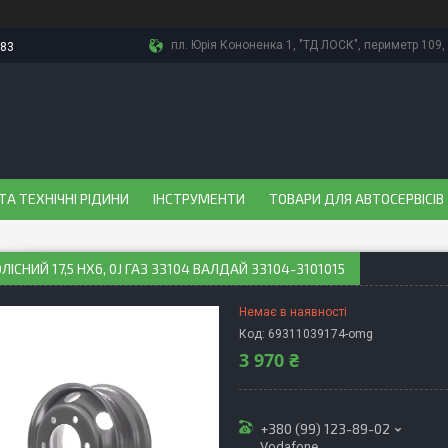
пл. Юрія Кононенка 1, "ТД ЛОСК", периметр 109, 
-83
ТА ТЕХНІЧНІ РІДИНИ
ІНСТРУМЕНТИ
ТОВАРИ ДЛЯ АВТОСЕРВІСІВ
ЛІСНИЙ 17,5 HХ6, 0J ГАЗ 33104 ВАЛДАЙ 33104-3101015
Немає в наявності
Код:
69311039174-omg
3 970 ₴
+380 (99) 123-89-02
Vodafone