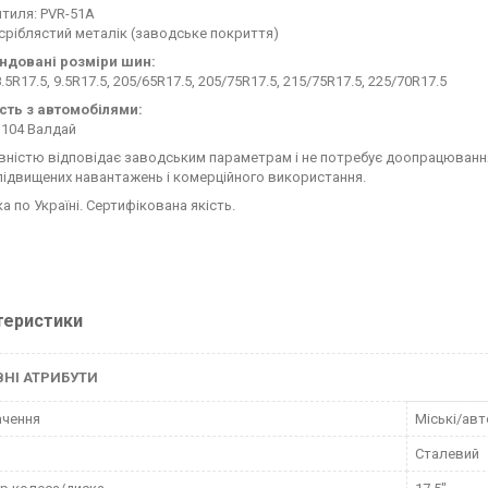
нтиля: PVR-51A
: сріблястий металік (заводське покриття)
ндовані розміри шин:
8.5R17.5, 9.5R17.5, 205/65R17.5, 205/75R17.5, 215/75R17.5, 225/70R17.5
сть з автомобілями:
33104 Валдай
вністю відповідає заводським параметрам і не потребує доопрацювання 
підвищених навантажень і комерційного використання.
 по Україні. Сертифікована якість.
теристики
НІ АТРИБУТИ
ачення
Міські/авт
Сталевий