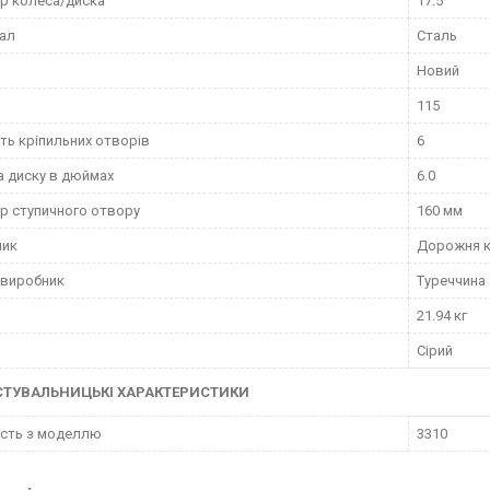
р колеса/диска
17.5"
ал
Сталь
Новий
115
сть кріпильних отворів
6
 диску в дюймах
6.0
р ступичного отвору
160 мм
ник
Дорожня к
 виробник
Туреччина
21.94 кг
Сірий
СТУВАЛЬНИЦЬКІ ХАРАКТЕРИСТИКИ
ість з моделлю
3310