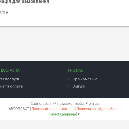
мація для замовлення
970 ₴
І ДОСТАВКА
ПРО НАС
та послуги
Про компанію
ка та оплата
Відгуки
Сайт створений на маркетплейсі
Prom.ua
АВТОПЛАСТ |
Поскаржитися на контент
|
Політика конфіденційності
Select Language
▼