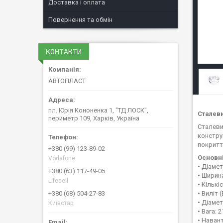
Доставка і оплата
Повернення та обмін
КОНТАКТИ
АВТОПЛАСТ
пл. Юрія Кононенка 1, "ТД ЛОСК",
Сталеви
периметр 109, Харків, Україна
Сталеви
констру
покритт
+380 (99) 123-89-02
Основні
Vodafone
• Діамет
+380 (63) 117-49-05
• Ширин
Lifecell
• Кількі
+380 (68) 504-27-83
• Виліт 
• Діаме
Київстар
• Вага: 2
• Наван