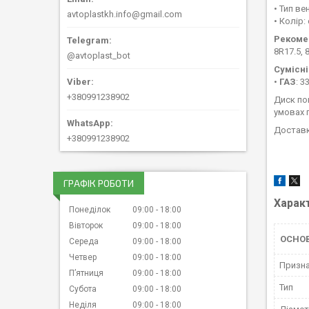
• Тип ве
avtoplastkh.info@gmail.com
• Колір
Рекоме
8R17.5, 
@avtoplast_bot
Сумісні
•
ГАЗ
: 
+380991238902
Диск по
умовах 
Доставка
+380991238902
ГРАФІК РОБОТИ
Харак
Понеділок
09:00
18:00
Вівторок
09:00
18:00
ОСНОВ
Середа
09:00
18:00
Четвер
09:00
18:00
Призн
Пʼятниця
09:00
18:00
Тип
Субота
09:00
18:00
Неділя
09:00
18:00