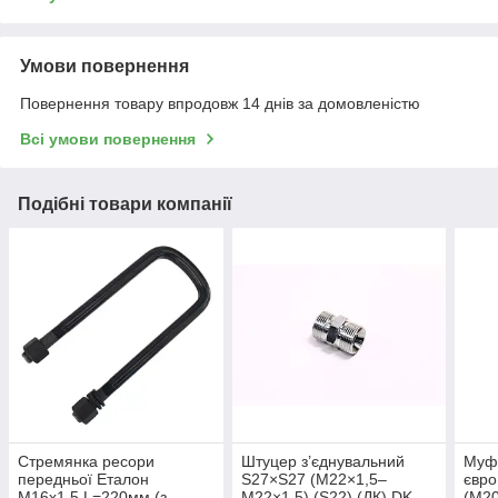
Умови повернення
Повернення товару впродовж 14 днів за домовленістю
Всі умови повернення
Подібні товари компанії
Стремянка ресори
Штуцер з’єднувальний
Муфт
передньої Еталон
S27×S27 (М22×1,5–
євро
М16х1,5 L=220мм (з
М22×1,5) (S22) (ДК) DK-
(М20