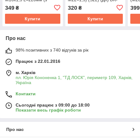
шайбою та гайкою)
057
349
320
399
₴
₴
SILVER (RIDER)
RDА079.04-2902408-22
Купити
Купити
Про нас
98% позитивних з 740 відгуків за рік
Працює з 22.01.2016
м. Харків
пл. Юрія Кононенка 1, "ТД ЛОСК", периметр 109, Харків,
Україна
Контакти
Сьогодні працює з 09:00 до 18:00
Показати весь графік роботи
Про нас