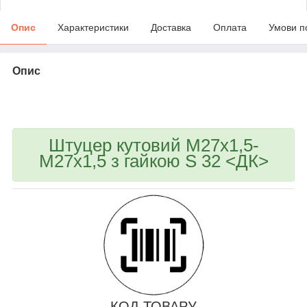
Опис
Характеристики
Доставка
Оплата
Умови п
Опис
bvd_ggl
Штуцер кутовий М27х1,5-
М27х1,5 з гайкою S 32 <ДК>
КОД ТОВАРУ