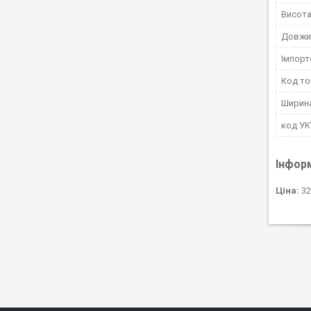
Висота
Довжи
Імпорт
Код то
Ширин
код У
Інфор
Ціна:
32