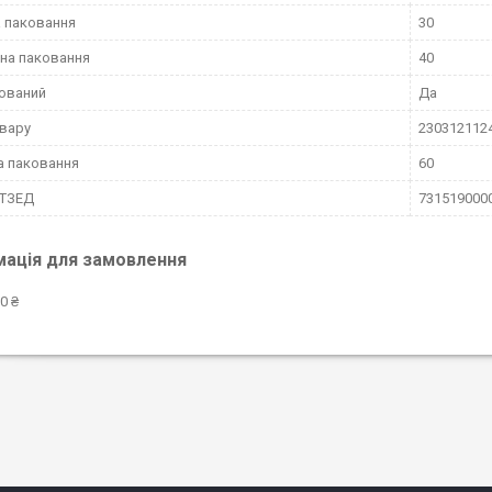
 паковання
30
на паковання
40
ований
Да
вару
230312112
а паковання
60
КТЗЕД
731519000
мація для замовлення
0 ₴