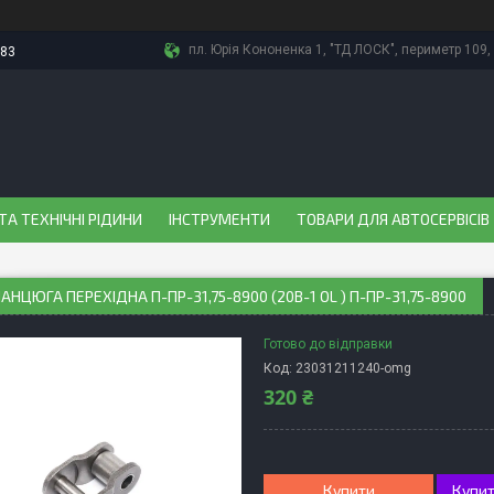
пл. Юрія Кононенка 1, "ТД ЛОСК", периметр 109, 
-83
ТА ТЕХНІЧНІ РІДИНИ
ІНСТРУМЕНТИ
ТОВАРИ ДЛЯ АВТОСЕРВІСІВ
АНЦЮГА ПЕРЕХІДНА П-ПР-31,75-8900 (20B-1 OL ) П-ПР-31,75-8900
Готово до відправки
Код:
23031211240-omg
320 ₴
Купити
Купит