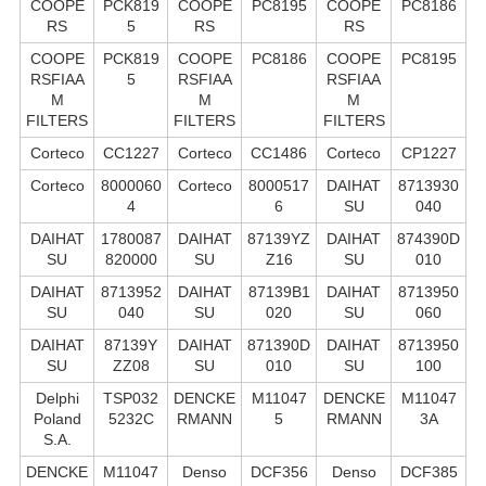
COOPE
PCK819
COOPE
PC8195
COOPE
PC8186
RS
5
RS
RS
COOPE
PCK819
COOPE
PC8186
COOPE
PC8195
RSFIAA
5
RSFIAA
RSFIAA
M
M
M
FILTERS
FILTERS
FILTERS
Corteco
CC1227
Corteco
CC1486
Corteco
CP1227
Corteco
8000060
Corteco
8000517
DAIHAT
8713930
4
6
SU
040
DAIHAT
1780087
DAIHAT
87139YZ
DAIHAT
874390D
SU
820000
SU
Z16
SU
010
DAIHAT
8713952
DAIHAT
87139B1
DAIHAT
8713950
SU
040
SU
020
SU
060
DAIHAT
87139Y
DAIHAT
871390D
DAIHAT
8713950
SU
ZZ08
SU
010
SU
100
Delphi
TSP032
DENCKE
M11047
DENCKE
M11047
Poland
5232C
RMANN
5
RMANN
3A
S.А.
DENCKE
M11047
Denso
DCF356
Denso
DCF385