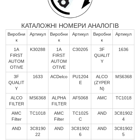
КАТАЛОЖНІ НОМЕРИ АНАЛОГІВ
Виробни
Артикул
Виробни
Артикул
Виробни
Артикул
к
к
к
1A
K30288
1A
C30205
3F
1636
FIRST
FIRST
QUALIT
AUTOM
AUTOM
Y
OTIVE
OTIVE
3F
1633
ACDelco
PU1204
ALCO
MS6368
QUALIT
E
(ZYPER
Y
N)
ALCO
MS6368
ALPHA
AF5068
AMC
TC1018
FILTER
FILTER
AMC
TC1018
AMC
TC1025
AND
3C81902
Filter
Filter
C
4
AND
3C8190
AND
3C81902
AND
3C81902
22
6
5