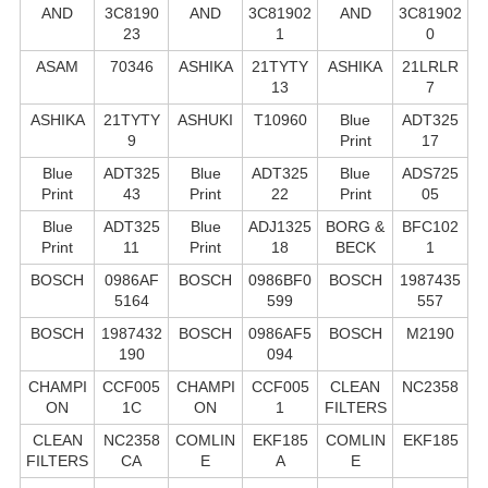
AND
3C8190
AND
3C81902
AND
3C81902
23
1
0
ASAM
70346
ASHIKA
21TYTY
ASHIKA
21LRLR
13
7
ASHIKA
21TYTY
ASHUKI
T10960
Blue
ADT325
9
Print
17
Blue
ADT325
Blue
ADT325
Blue
ADS725
Print
43
Print
22
Print
05
Blue
ADT325
Blue
ADJ1325
BORG &
BFC102
Print
11
Print
18
BECK
1
BOSCH
0986AF
BOSCH
0986BF0
BOSCH
1987435
5164
599
557
BOSCH
1987432
BOSCH
0986AF5
BOSCH
M2190
190
094
CHAMPI
CCF005
CHAMPI
CCF005
CLEAN
NC2358
ON
1C
ON
1
FILTERS
CLEAN
NC2358
COMLIN
EKF185
COMLIN
EKF185
FILTERS
CA
E
A
E