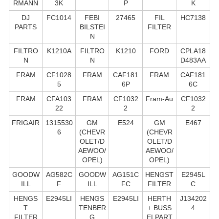
RMANN
3K
P
K
DJ
FC1014
FEBI
27465
FIL
HC7138
PARTS
BILSTEI
FILTER
N
FILTRO
K1210A
FILTRO
K1210
FORD
CPLA18
N
N
D483AA
FRAM
CF1028
FRAM
CAF181
FRAM
CAF181
5
6P
6C
FRAM
CFA103
FRAM
CF1032
Fram-Au
CF1032
22
2
2
FRIGAIR
1315530
GM
E524
GM
E467
6
(CHEVR
(CHEVR
OLET/D
OLET/D
AEWOO/
AEWOO/
OPEL)
OPEL)
GOODW
AG582C
GOODW
AG151C
HENGST
E2945L
ILL
F
ILL
FC
FILTER
C
HENGS
E2945LI
HENGS
E2945LI
HERTH
J134202
T
TENBER
+ BUSS
4
FILTER
G
ELPART