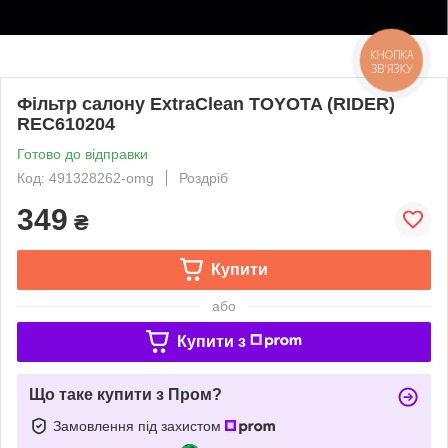
КНОПКА
ЗВ'ЯЗКУ
Фільтр салону ExtraClean TOYOTA (RIDER)
REC610204
Готово до відправки
Код: 491328262-omg
Роздріб
349
₴
Купити
або
Купити з
Що таке купити з Пром?
Замовлення під захистом