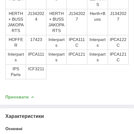
S
HERTH
J134202
HERTH
J134202
Herth+B
J134202
+ BUSS
4
+ BUSS
7
uss
7
JAKOPA
JAKOPA
RTS
RTS
HOFFE
17423
Interpart
IPCA111
Interpart
IPCA122
R
s
C
s
C
Interpart
IPCA111
Interpart
IPCA121
Interpart
IPCA121
s
s
s
C
IPS
ICF3211
Parts
Приховати
Характеристики
Основні