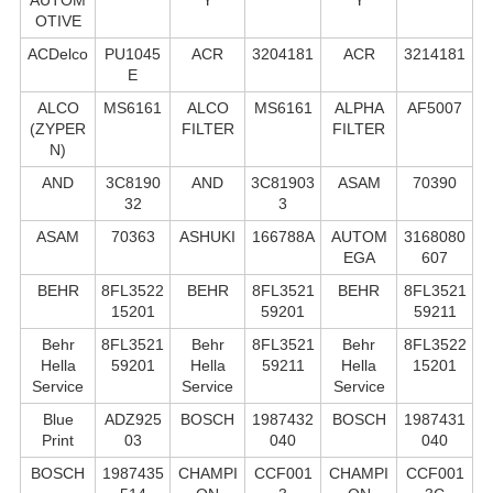
OTIVE
ACDelco
PU1045
ACR
3204181
ACR
3214181
E
ALCO
MS6161
ALCO
MS6161
ALPHA
AF5007
(ZYPER
FILTER
FILTER
N)
AND
3C8190
AND
3C81903
ASAM
70390
32
3
ASAM
70363
ASHUKI
166788A
AUTOM
3168080
EGA
607
BEHR
8FL3522
BEHR
8FL3521
BEHR
8FL3521
15201
59201
59211
Behr
8FL3521
Behr
8FL3521
Behr
8FL3522
Hella
59201
Hella
59211
Hella
15201
Service
Service
Service
Blue
ADZ925
BOSCH
1987432
BOSCH
1987431
Print
03
040
040
BOSCH
1987435
CHAMPI
CCF001
CHAMPI
CCF001