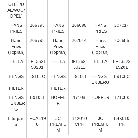
OLET/D
AEWOO/
OPEL)
HANS
205798
HANS
206685
HANS
207014
PRIES
PRIES
PRIES
Hans
205798
Hans
207014
Hans
206685
Pries
Pries
Pries
(Topran)
(Topran)
(Topran)
HELLA
8FL3521
HELLA
8FL3521
HELLA
8FL3522
59201
59211
15201
HENGS
E910LC
HENGS
E910LI
HENGST
E910LC
T
T
ENBERG
FILTER
FILTER
HENGS
E910LI
HOFFE
17108
HOFFER
17108K
TENBER
R
G
Interpart
IPCAE19
JC
B4X010
JC
B4X010
s
8
PREMIU
CPR
PREMIU
PR
M
M