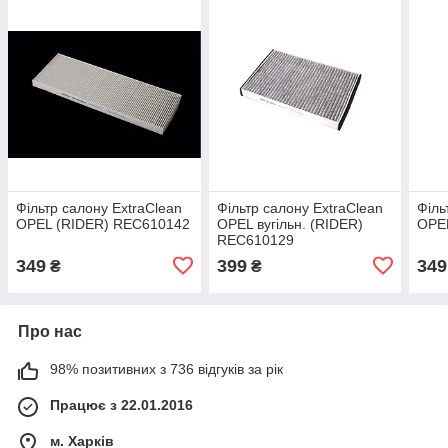
Фільтр салону ExtraClean
Фільтр салону ExtraClean
Філь
OPEL (RIDER) REC610142
OPEL вугільн. (RIDER)
OPE
REC610129
349
399
349
₴
₴
Про нас
98% позитивних з 736 відгуків за рік
Працює з 22.01.2016
м. Харків