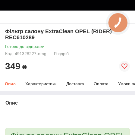
Фільтр салону ExtraClean OPEL (RIDER)
REC610289
Готово до відправки
Код: 491328227-omg
Роздріб
349
₴
Опис
Характеристики
Доставка
Оплата
Умови п
Опис
bvd_ggl