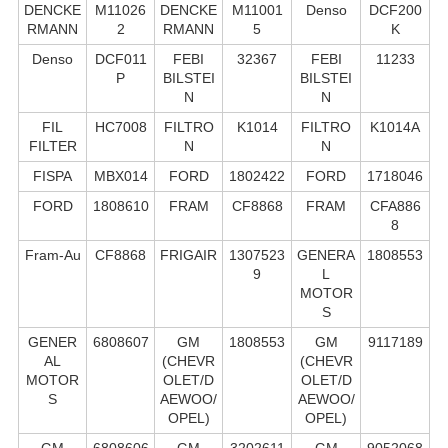
DENCKE
M11026
DENCKE
M11001
Denso
DCF200
RMANN
2
RMANN
5
K
Denso
DCF011
FEBI
32367
FEBI
11233
P
BILSTEI
BILSTEI
N
N
FIL
HC7008
FILTRO
K1014
FILTRO
K1014A
FILTER
N
N
FISPA
MBX014
FORD
1802422
FORD
1718046
FORD
1808610
FRAM
CF8868
FRAM
CFA886
8
Fram-Au
CF8868
FRIGAIR
1307523
GENERA
1808553
9
L
MOTOR
S
GENER
6808607
GM
1808553
GM
9117189
AL
(CHEVR
(CHEVR
MOTOR
OLET/D
OLET/D
S
AEWOO/
AEWOO/
OPEL)
OPEL)
GM
6808606
GM
3202611
GM
9052068