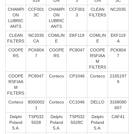
514
ON
3
ON
3C
CHAMPI
CCF001
CHAMPI
CCF001
CLEAN
NC2035
ON
3C
ON
3
FILTERS
LUBRIC
LUBRIC
ANTS
ANTS
CLEAN
NC2035
COMLIN
EKF119
COMLIN
EKF119
FILTERS
CA
E
E
A
COOPE
PCK804
COOPE
PC8047
COOPE
PCK804
RS
7
RS
RSFIAA
7
M
FILTERS
COOPE
PC8047
Corteco
CP1046
Corteco
2165197
RSFIAA
9
M
FILTERS
Corteco
8000002
Corteco
CC1046
DELLO
3168080
1
607
Delphi
TSP032
Delphi
TSP032
Delphi
CAF41
Poland
5028
Poland
5028C
Poland
S.А.
S.А.
S.А.