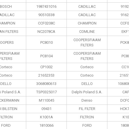
BOSCH
1987431016
CADILLAC
9192
ADILLAC
90510338
CADILLAC
9162
HAMPION
CCF0208C
CHAMPION
CCF0
AN FILTERS
NC2078CA
COMLINE
EKF
COOPERSFIAAM
OOPERS
PC8010
PCK8
FILTERS
PERSFIAAM
COOPERSFIAAM
PC8104
PC8
FILTERS
FILTERS
Corteco
CP1002
Corteco
CC1
Corteco
21652353
Corteco
2165
DELLO
3068080613
DELLO
10680
i Poland S.А.
TSP0325017
Delphi Poland S.А.
CAF
CKERMANN
M110045
Denso
DCF0
I BILSTEIN
09431
FIL FILTER
HCK7
FILTRON
K1001A
FILTRON
K10
FORD
1810066
FORD
1808