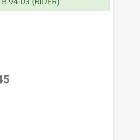
B 94-03 (RIDER)
45