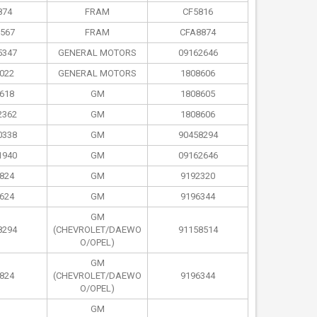
874
FRAM
CF5816
567
FRAM
CFA8874
5347
GENERAL MOTORS
09162646
022
GENERAL MOTORS
1808606
618
GM
1808605
2362
GM
1808606
0338
GM
90458294
1940
GM
09162646
824
GM
9192320
624
GM
9196344
GM
8294
(CHEVROLET/DAEWO
91158514
O/OPEL)
GM
824
(CHEVROLET/DAEWO
9196344
O/OPEL)
GM