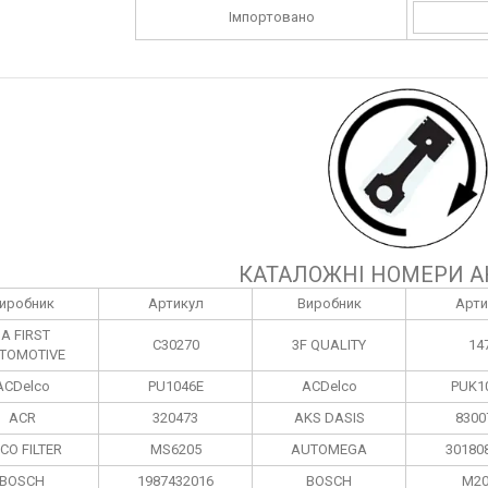
Імпортовано
КАТАЛОЖНІ НОМЕРИ А
иробник
Артикул
Виробник
Арти
1A FIRST
C30270
3F QUALITY
14
TOMOTIVE
ACDelco
PU1046E
ACDelco
PUK1
ACR
320473
AKS DASIS
8300
CO FILTER
MS6205
AUTOMEGA
30180
BOSCH
1987432016
BOSCH
M20