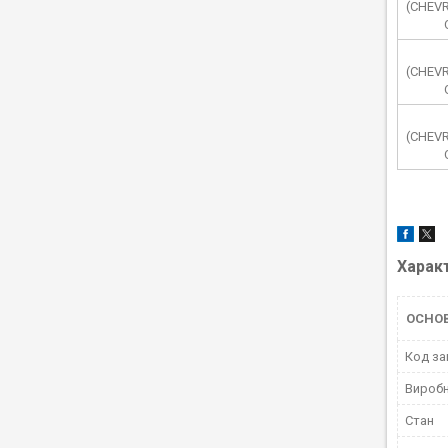
(CHEV
(CHEV
(CHEV
Харак
ОСНО
Код за
Вироб
Стан