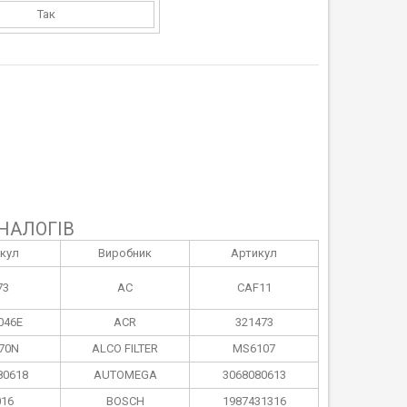
Так
НАЛОГІВ
кул
Виробник
Артикул
73
AC
CAF11
046E
ACR
321473
70N
ALCO FILTER
MS6107
80618
AUTOMEGA
3068080613
16
BOSCH
1987431316