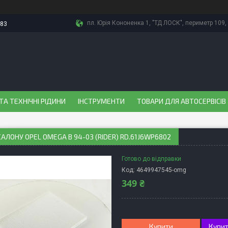
пл. Юрія Кононенка 1, "ТД ЛОСК", периметр 109, 
-83
ТА ТЕХНІЧНІ РІДИНИ
ІНСТРУМЕНТИ
ТОВАРИ ДЛЯ АВТОСЕРВІСІВ
САЛОНУ OPEL OMEGA B 94-03 (RIDER) RD.61J6WP6802
Готово до відправки
Код:
4649947545-omg
349 ₴
Купити
Купит