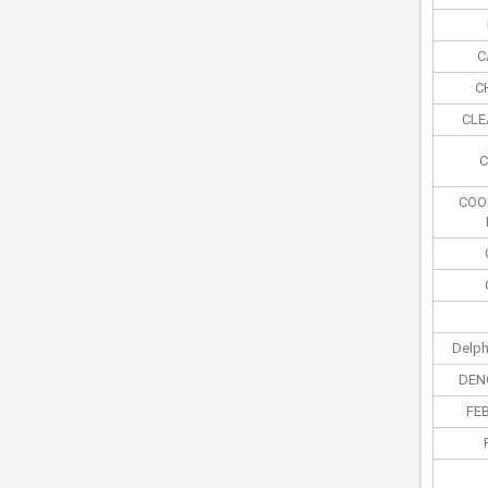
C
C
CLE
C
COO
Delph
DEN
FEB