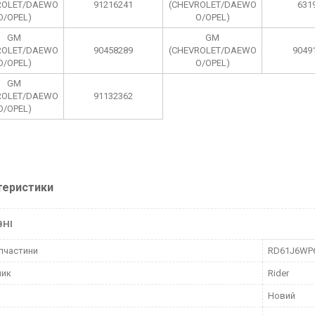
ROLET/DAEWO
91216241
(CHEVROLET/DAEWO
631
O/OPEL)
O/OPEL)
GM
GM
ROLET/DAEWO
90458289
(CHEVROLET/DAEWO
9049
O/OPEL)
O/OPEL)
GM
ROLET/DAEWO
91132362
O/OPEL)
теристики
ВНІ
пчастини
RD61J6WP
ник
Rider
Новий