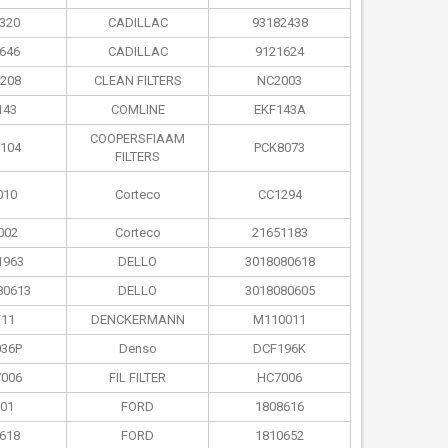
320
CADILLAC
93182438
646
CADILLAC
9121624
208
CLEAN FILTERS
NC2003
143
COMLINE
EKF143A
COOPERSFIAAM
104
PCK8073
FILTERS
010
Corteco
CC1294
002
Corteco
21651183
1963
DELLO
3018080618
80613
DELLO
3018080605
11
DENCKERMANN
M110011
36P
Denso
DCF196K
006
FIL FILTER
HC7006
01
FORD
1808616
618
FORD
1810652