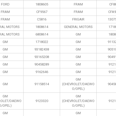
FORD
1808605
FRAM
CF8
FRAM
CF9567
FRAM
CFA9
FRAM
C5816
FRIGAIR
1307
RAL MOTORS
1808614
GENERAL MOTORS
1718
RAL MOTORS
6808614
GM
1808
GM
1718022
GM
9113
GM
93182438
GM
9051
GM
93165208
GM
9049
GM
90458289
GM
9121
GM
9162646
GM
9121
GM
GM
91158514
(CHEVROLET/DAEWO
9045
O/OPEL)
GM
GM
ROLET/DAEWO
9123320
(CHEVROLET/DAEWO
9121
O/OPEL)
O/OPEL)
GM
GM