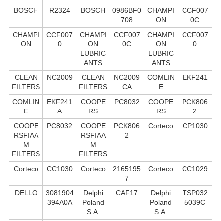
BOSCH
R2324
BOSCH
0986BF0
CHAMPI
CCF007
708
ON
0C
CHAMPI
CCF007
CHAMPI
CCF007
CHAMPI
CCF007
ON
0
ON
0C
ON
0
LUBRIC
LUBRIC
ANTS
ANTS
CLEAN
NC2009
CLEAN
NC2009
COMLIN
EKF241
FILTERS
FILTERS
CA
E
COMLIN
EKF241
COOPE
PC8032
COOPE
PCK806
E
A
RS
RS
2
COOPE
PC8032
COOPE
PCK806
Corteco
CP1030
RSFIAA
RSFIAA
2
M
M
FILTERS
FILTERS
Corteco
CC1030
Corteco
2165195
Corteco
CC1029
7
DELLO
3081904
Delphi
CAF17
Delphi
TSP032
394A0A
Poland
Poland
5039C
S.А.
S.А.