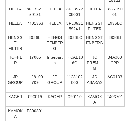
15121
HELLA
8FL3521
HELLA
8FL3522
HELLA
3522090
59131
09001
01
HELLA
7401363
HELLA
8FL3521
HENGST
E936LC
59241
FILTER
HENGS
E936LI
HENGS
E936LC
HENGST
E936LI
T
TENBER
ENBERG
FILTER
G
HOFFE
17085
Interpart
IPCAE13
JC
B4A003
R
s
6C
PREMIU
CPR
M
JP
1128100
JP
1128102
JS
AC0133
GROUP
709
GROUP
000
ASAKAS
HI
KAGER
090019
KAGER
090110
KAMOK
F403701
A
KAMOK
F500801
A