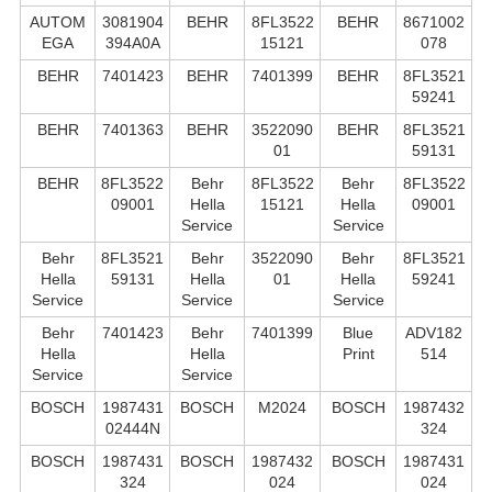
AUTOM
3081904
BEHR
8FL3522
BEHR
8671002
EGA
394A0A
15121
078
BEHR
7401423
BEHR
7401399
BEHR
8FL3521
59241
BEHR
7401363
BEHR
3522090
BEHR
8FL3521
01
59131
BEHR
8FL3522
Behr
8FL3522
Behr
8FL3522
09001
Hella
15121
Hella
09001
Service
Service
Behr
8FL3521
Behr
3522090
Behr
8FL3521
Hella
59131
Hella
01
Hella
59241
Service
Service
Service
Behr
7401423
Behr
7401399
Blue
ADV182
Hella
Hella
Print
514
Service
Service
BOSCH
1987431
BOSCH
M2024
BOSCH
1987432
02444N
324
BOSCH
1987431
BOSCH
1987432
BOSCH
1987431
324
024
024