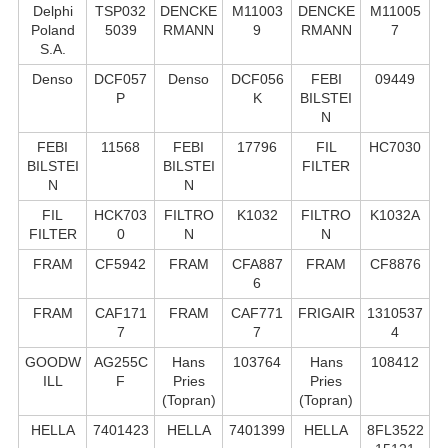
Delphi
TSP032
DENCKE
M11003
DENCKE
M11005
Poland
5039
RMANN
9
RMANN
7
S.А.
Denso
DCF057
Denso
DCF056
FEBI
09449
P
K
BILSTEI
N
FEBI
11568
FEBI
17796
FIL
HC7030
BILSTEI
BILSTEI
FILTER
N
N
FIL
HCK703
FILTRO
K1032
FILTRO
K1032A
FILTER
0
N
N
FRAM
CF5942
FRAM
CFA887
FRAM
CF8876
6
FRAM
CAF171
FRAM
CAF771
FRIGAIR
1310537
7
7
4
GOODW
AG255C
Hans
103764
Hans
108412
ILL
F
Pries
Pries
(Topran)
(Topran)
HELLA
7401423
HELLA
7401399
HELLA
8FL3522