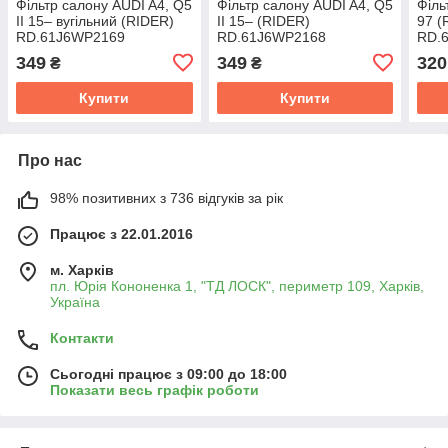
Фільтр салону AUDI A4, Q5
Фільтр салону AUDI A4, Q5
Філь
II 15– вугільний (RIDER)
II 15– (RIDER)
97 (
RD.61J6WP2169
RD.61J6WP2168
RD.
349
349
320
₴
₴
Купити
Купити
Про нас
98% позитивних з 736 відгуків за рік
Працює з 22.01.2016
м. Харків
пл. Юрія Кононенка 1, "ТД ЛОСК", периметр 109, Харків,
Україна
Контакти
Сьогодні працює з 09:00 до 18:00
Показати весь графік роботи