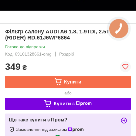
Фільтр салону AUDI A6 1.8, 1.9TDI, 2.5TDI 95-
(RIDER) RD.61J6WP6864
Готово до відправки
Код: 69101328661-omg
Роздріб
349
₴
Купити
або
Купити з
Що таке купити з Пром?
Замовлення під захистом