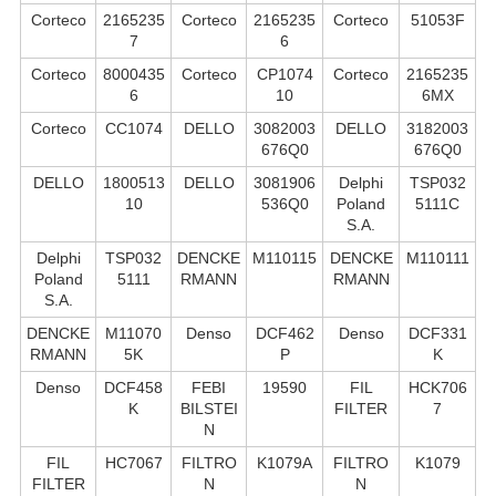
Corteco
2165235
Corteco
2165235
Corteco
51053F
7
6
Corteco
8000435
Corteco
CP1074
Corteco
2165235
6
10
6MX
Corteco
CC1074
DELLO
3082003
DELLO
3182003
676Q0
676Q0
DELLO
1800513
DELLO
3081906
Delphi
TSP032
10
536Q0
Poland
5111C
S.А.
Delphi
TSP032
DENCKE
M110115
DENCKE
M110111
Poland
5111
RMANN
RMANN
S.А.
DENCKE
M11070
Denso
DCF462
Denso
DCF331
RMANN
5K
P
K
Denso
DCF458
FEBI
19590
FIL
HCK706
K
BILSTEI
FILTER
7
N
FIL
HC7067
FILTRO
K1079A
FILTRO
K1079
FILTER
N
N