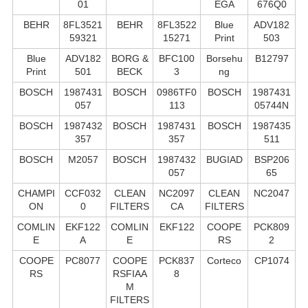
01
EGA
676Q0
BEHR
8FL3521
BEHR
8FL3522
Blue
ADV182
59321
15271
Print
503
Blue
ADV182
BORG &
BFC100
Borsehu
B12797
Print
501
BECK
3
ng
BOSCH
1987431
BOSCH
0986TF0
BOSCH
1987431
057
113
05744N
BOSCH
1987432
BOSCH
1987431
BOSCH
1987435
357
357
511
BOSCH
M2057
BOSCH
1987432
BUGIAD
BSP206
057
65
CHAMPI
CCF032
CLEAN
NC2097
CLEAN
NC2047
ON
0
FILTERS
CA
FILTERS
COMLIN
EKF122
COMLIN
EKF122
COOPE
PCK809
E
A
E
RS
2
COOPE
PC8077
COOPE
PCK837
Corteco
CP1074
RS
RSFIAA
8
M
FILTERS