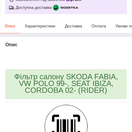
Доступна доставка
Опис
Характеристики
Доставка
Оплата
Умови п
Опис
bvd_ggl
Фільтр салону SKODA FABIA,
VW POLO 99-, SEAT IBIZA,
CORDOBA 02- (RIDER)