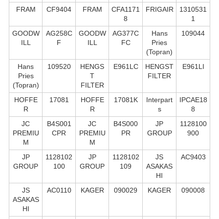
FRAM
CF9404
FRAM
CFA1171
FRIGAIR
1310531
8
1
GOODW
AG258C
GOODW
AG377C
Hans
109044
ILL
F
ILL
FC
Pries
(Topran)
Hans
109520
HENGS
E961LC
HENGST
E961LI
Pries
T
FILTER
(Topran)
FILTER
HOFFE
17081
HOFFE
17081K
Interpart
IPCAE18
R
R
s
8
JC
B4S001
JC
B4S000
JP
1128100
PREMIU
CPR
PREMIU
PR
GROUP
900
M
M
JP
1128102
JP
1128102
JS
AC9403
GROUP
100
GROUP
109
ASAKAS
HI
JS
AC0110
KAGER
090029
KAGER
090008
ASAKAS
HI