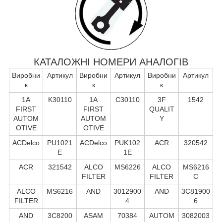
КАТАЛОЖНІ НОМЕРИ АНАЛОГІВ
Виробни
Артикул
Виробни
Артикул
Виробни
Артикул
к
к
к
1A
K30110
1A
C30110
3F
1542
FIRST
FIRST
QUALIT
AUTOM
AUTOM
Y
OTIVE
OTIVE
ACDelco
PU1021
ACDelco
PUK102
ACR
320542
E
1E
ACR
321542
ALCO
MS6226
ALCO
MS6216
FILTER
FILTER
C
ALCO
MS6216
AND
3012900
AND
3C81900
FILTER
4
6
AND
3C8200
ASAM
70384
AUTOM
3082003