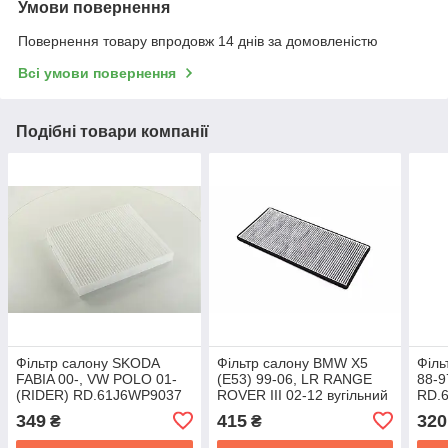
Умови повернення
Повернення товару впродовж 14 днів за домовленістю
Всі умови повернення
Подібні товари компанії
Фільтр салону SKODA
Фільтр салону BMW X5
Філь
FABIA 00-, VW POLO 01-
(E53) 99-06, LR RANGE
88-9
(RIDER) RD.61J6WP9037
ROVER III 02-12 вугільний
RD.
(RIDER) RD.61J6WP9327
349
415
320
₴
₴