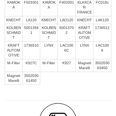
KAMOK
F503301
KAMOK
F402001
KLAXCA
FC018z
A
A
R
FRANCE
KNECHT
LA120
KNECHT
LAO120
KNECHT
LAK120
KOLBEN
5001394
KOLBEN
5001370
KRAFT
1736512
SCHMID
1
SCHMID
2
AUTOM
T
T
OTIVE
KRAFT
1736510
LYNX
LAC100
LYNX
LAC100
AUTOM
6C
6
OTIVE
M-Filter
K927C
M-Filter
K927
Magneti
3502030
Marelli
63450
Magneti
3502030
Marelli
61450