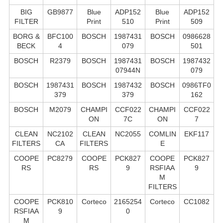
BIG
GB9877
Blue
ADP152
Blue
ADP152
FILTER
Print
510
Print
509
BORG &
BFC100
BOSCH
1987431
BOSCH
0986628
BECK
4
079
501
BOSCH
R2379
BOSCH
1987431
BOSCH
1987432
07944N
079
BOSCH
1987431
BOSCH
1987432
BOSCH
0986TF0
379
379
162
BOSCH
M2079
CHAMPI
CCF022
CHAMPI
CCF022
ON
7C
ON
7
CLEAN
NC2102
CLEAN
NC2055
COMLIN
EKF117
FILTERS
CA
FILTERS
E
COOPE
PC8279
COOPE
PCK827
COOPE
PCK827
RS
RS
9
RSFIAA
9
M
FILTERS
COOPE
PCK810
Corteco
2165254
Corteco
CC1082
RSFIAA
9
0
M