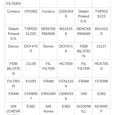
FILTERS
Corteco
CP1082
Corteco
2165254
Delphi
TSP032
8
Poland
5123
S.А.
Delphi
TSP032
DENCKE
M11015
DENCKE
M11015
Poland
5123C
RMANN
8
RMANN
9
S.А.
Denso
DCF470
Denso
DCF071
FEBI
21137
P
K
BILSTEI
N
FEBI
21139
FIL
HC7059
FIL
HCK705
BILSTEI
FILTER
FILTER
9
N
FILTRO
K1093
FRAM
CFA1116
FRAM
CF9398
N
4
FRAM
CFA958
FRIGAIR
1308533
GM
E382
7
6
GM
E382
GM
E382
GOODW
AG399C
(CHEVR
Korea
ILL
F