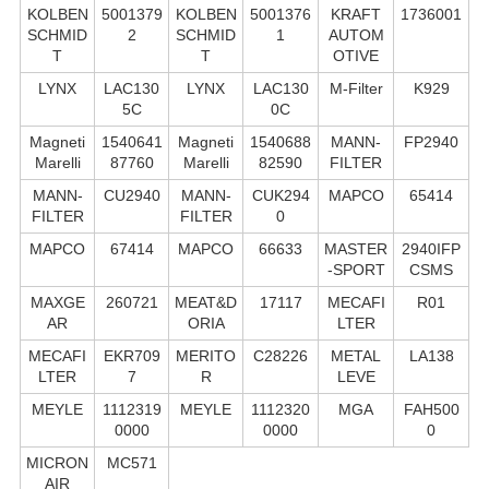
KOLBEN
5001379
KOLBEN
5001376
KRAFT
1736001
SCHMID
2
SCHMID
1
AUTOM
T
T
OTIVE
LYNX
LAC130
LYNX
LAC130
M-Filter
K929
5C
0C
Magneti
1540641
Magneti
1540688
MANN-
FP2940
Marelli
87760
Marelli
82590
FILTER
MANN-
CU2940
MANN-
CUK294
MAPCO
65414
FILTER
FILTER
0
MAPCO
67414
MAPCO
66633
MASTER
2940IFP
-SPORT
CSMS
MAXGE
260721
MEAT&D
17117
MECAFI
R01
AR
ORIA
LTER
MECAFI
EKR709
MERITO
C28226
METAL
LA138
LTER
7
R
LEVE
MEYLE
1112319
MEYLE
1112320
MGA
FAH500
0000
0000
0
MICRON
MC571
AIR