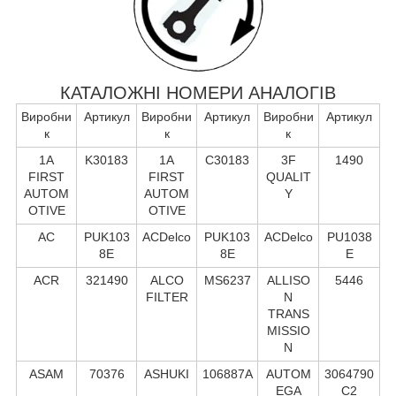
КАТАЛОЖНІ НОМЕРИ АНАЛОГІВ
Виробни
Артикул
Виробни
Артикул
Виробни
Артикул
к
к
к
1A
K30183
1A
C30183
3F
1490
FIRST
FIRST
QUALIT
AUTOM
AUTOM
Y
OTIVE
OTIVE
AC
PUK103
ACDelco
PUK103
ACDelco
PU1038
8E
8E
E
ACR
321490
ALCO
MS6237
ALLISO
5446
FILTER
N
TRANS
MISSIO
N
ASAM
70376
ASHUKI
106887A
AUTOM
3064790
EGA
C2