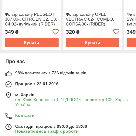
Фільтр салону PEUGEOT
Фільтр салону OPEL
Філь
307 00-, CITROEN C2, C3,
VECTRA C 02-, COMBO,
SWIF
C4 02- вугільний (RIDER)
CORSA 00- (RIDER)
вугі
RD.61J6WP9113
RD.61J6WP9034
RD.
349
320
349
₴
₴
Купити
Купити
Про нас
98% позитивних з 736 відгуків за рік
Працює з 22.01.2016
м. Харків
пл. Юрія Кононенка 1, "ТД ЛОСК", периметр 109, Харків,
Україна
Контакти
Сьогодні працює з 09:00 до 18:00
Показати весь графік роботи