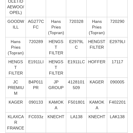
OLET/D
AEWOO/
OPEL)
GOODW
AG277C
Hans
720328
Hans
720290
ILL
FC
Pries
Pries
(Topran)
(Topran)
Hans
720289
HENGS
E2979L
HENGST
E2979LI
Pries
T
C
FILTER
(Topran)
FILTER
HENGS
E1911LI
HENGS
E1911LC
HOFFER
17117
T
T
FILTER
FILTER
JC
B4P011
JP
4128101
KAGER
090005
PREMIU
PR
GROUP
509
M
KAGER
090133
KAMOK
F501801
KAMOK
F402201
A
A
KLAXCA
FC033z
KNECHT
LA138
KNECHT
LAK138
R
FRANCE