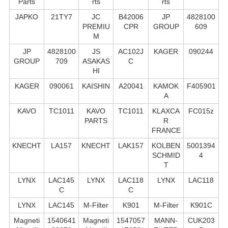
Parts
rts
rts
JAPKO
21TY7
JC
B42006
JP
4828100
PREMIU
CPR
GROUP
609
M
JP
4828100
JS
AC102J
KAGER
090244
GROUP
709
ASAKAS
C
HI
KAGER
090061
KAISHIN
A20041
KAMOK
F405901
A
KAVO
TC1011
KAVO
TC1011
KLAXCA
FC015z
PARTS
R
FRANCE
KNECHT
LA157
KNECHT
LAK157
KOLBEN
5001394
SCHMID
4
T
LYNX
LAC145
LYNX
LAC118
LYNX
LAC118
C
C
LYNX
LAC145
M-Filter
K901
M-Filter
K901C
Magneti
1540641
Magneti
1547057
MANN-
CUK203