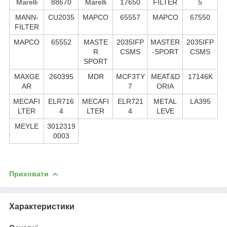
Marelli
88670
Marelli
17650
FILTER
5
MANN-
CU2035
MAPCO
65557
MAPCO
67550
FILTER
MAPCO
65552
MASTE
2035IFP
MASTER
2035IFP
R
CSMS
-SPORT
CSMS
SPORT
MAXGE
260395
MDR
MCF3TY
MEAT&D
17146K
AR
7
ORIA
MECAFI
ELR716
MECAFI
ELR721
METAL
LA395
LTER
4
LTER
4
LEVE
MEYLE
3012319
0003
Приховати
Характеристики