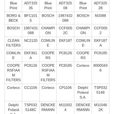
Blue
ADT325
Blue
ADT325
Blue
ADT325
Print
35
Print
08
Print
28
BORG &
BFC101
BOSCH
1987432
BOSCH
M2088
BECK
5
088
BOSCH
1987431
CHAMPI
CCF005
CHAMPI
CCF005
088
ON
2C
ON
2
CLEAN
NC2120
COMLIN
EKF187
COMLIN
EKF187
FILTERS
E
E
A
COMLIN
EKF361
COOPE
PC8126
COOPE
PC8185
E
A
RS
RS
COOPE
PC8126
COOPE
PC8185
Corteco
8000043
RSFIAA
RSFIAA
8
M
M
FILTERS
FILTERS
Corteco
CC1106
Corteco
CP1106
Delphi
TSP032
Poland
5148
S.А.
Delphi
TSP032
DENCKE
M11002
DENCKE
M11046
Poland
5148C
RMANN
4
RMANN
2K