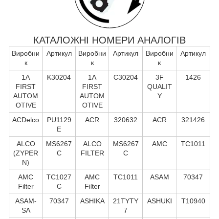
КАТАЛОЖНІ НОМЕРИ АНАЛОГІВ
Виробни
Артикул
Виробни
Артикул
Виробни
Артикул
к
к
к
1A
K30204
1A
C30204
3F
1426
FIRST
FIRST
QUALIT
AUTOM
AUTOM
Y
OTIVE
OTIVE
ACDelco
PU1129
ACR
320632
ACR
321426
E
ALCO
MS6267
ALCO
MS6267
AMC
TC1011
(ZYPER
C
FILTER
C
N)
AMC
TC1027
AMC
TC1011
ASAM
70347
Filter
C
Filter
ASAM-
70347
ASHIKA
21TYTY
ASHUKI
T10940
SA
7