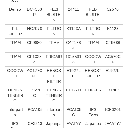
S.А.
Denso
DCF358
FEBI
24411
FEBI
32576
P
BILSTEI
BILSTEI
N
N
FIL
HC7076
FILTRO
K1123A
FILTRO
K1123
FILTER
N
N
FRAM
CF9680
FRAM
CAF176
FRAM
CF9686
4
FRAM
CF1028
FRIGAIR
1315531
GOODW
AG570C
4
8
ILL
F
GOODW
AG177C
HENGS
E1927L
HENGST
E1927LI
ILL
FC
T
C
FILTER
FILTER
HENGS
E1927L
HENGS
E1927LI
HOFFER
17146K
TENBER
C
TENBER
G
G
Interpart
IPCA105
Interpart
IPCA105
IPS
ICF3201
s
s
C
Parts
IPS
ICF3213
Japanpa
FAATY7
Japanpa
JFAATY7