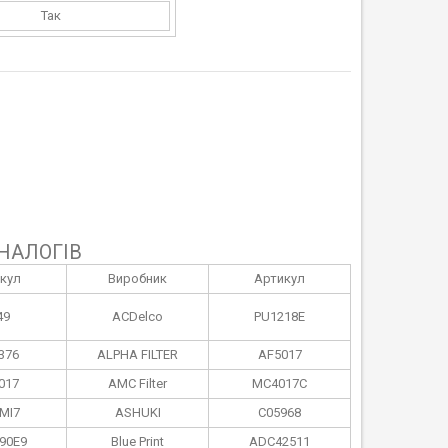
Так
НАЛОГІВ
кул
Виробник
Артикул
49
ACDelco
PU1218E
376
ALPHA FILTER
AF5017
017
AMC Filter
MC4017C
MI7
ASHUKI
C05968
90E9
Blue Print
ADC42511