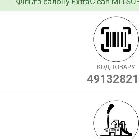
Фільтр салону ExtraClean MITSUB
КОД ТОВАРУ
49132821