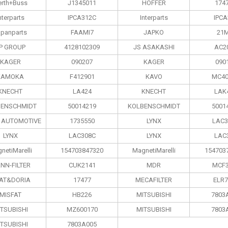
rth+Buss
J1345011
HOFFER
174
nterparts
IPCA312C
Interparts
IPCA
apanparts
FAAMI7
JAPKO
21M
P GROUP
4128102309
JS ASAKASHI
AC2
KAGER
090207
KAGER
090
KAMOKA
F412901
KAVO
MC40
KNECHT
LA424
KNECHT
LAK
BENSCHMIDT
50014219
KOLBENSCHMIDT
5001
 AUTOMOTIVE
1735550
LYNX
LAC3
LYNX
LAC308C
LYNX
LAC
netiMarelli
154703847320
MagnetiMarelli
154703
NN-FILTER
CUK2141
MDR
MCF3
AT&DORIA
17477
MECAFILTER
ELR7
MISFAT
HB226
MITSUBISHI
7803
TSUBISHI
MZ600170
MITSUBISHI
7803
TSUBISHI
7803A005