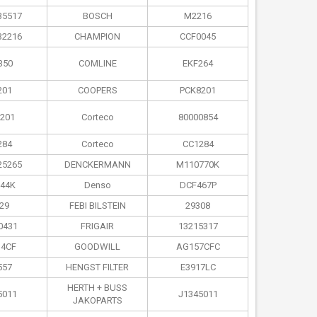
35517
BOSCH
M2216
32216
CHAMPION
CCF0045
350
COMLINE
EKF264
201
COOPERS
PCK8201
201
Corteco
80000854
284
Corteco
CC1284
25265
DENCKERMANN
M110770K
44K
Denso
DCF467P
29
FEBI BILSTEIN
29308
0431
FRIGAIR
13215317
4CF
GOODWILL
AG157CFC
557
HENGST FILTER
E3917LC
HERTH + BUSS
5011
J1345011
JAKOPARTS