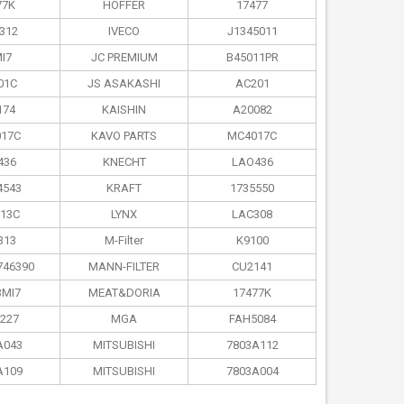
77K
HOFFER
17477
312
IVECO
J1345011
I7
JC PREMIUM
B45011PR
01C
JS ASAKASHI
AC201
174
KAISHIN
A20082
17C
KAVO PARTS
MC4017C
436
KNECHT
LAO436
4543
KRAFT
1735550
13C
LYNX
LAC308
313
M-Filter
K9100
746390
MANN-FILTER
CU2141
MI7
MEAT&DORIA
17477K
227
MGA
FAH5084
A043
MITSUBISHI
7803A112
A109
MITSUBISHI
7803A004