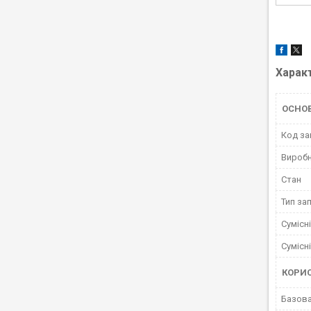
Харак
ОСНО
Код за
Вироб
Стан
Тип за
Сумісн
Сумісн
КОРИ
Базова