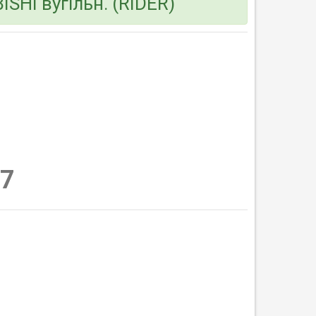
ISHI вугільн. (RIDER)
7