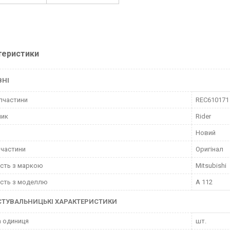
теристики
ВНІ
пчастини
REC610171
ник
Rider
Новий
пчастини
Оригінал
ість з маркою
Mitsubishi
ість з моделлю
A 112
СТУВАЛЬНИЦЬКІ ХАРАКТЕРИСТИКИ
 одиниця
шт.