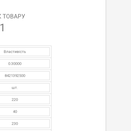
 ТОВАРУ
1
Властивість
0.30000
8421392500
шт.
220
40
230