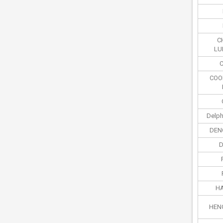
C
LU
COO
Delph
DEN
D
HA
HEN