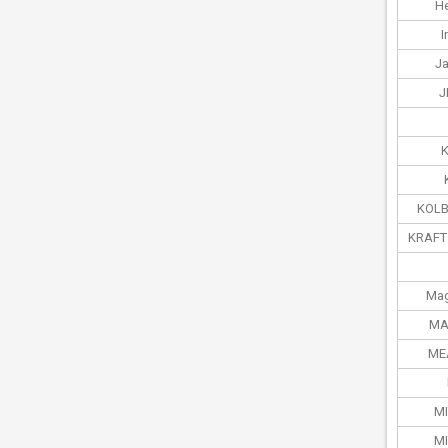
He
I
J
J
KOL
KRAFT
Mag
MA
ME
MI
MI