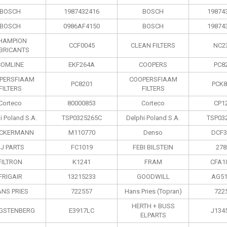
BOSCH
1987432416
BOSCH
19874
BOSCH
0986AF4150
BOSCH
19874
HAMPION
CCF0045
CLEAN FILTERS
NC2
BRICANTS
COMLINE
EKF264A
COOPERS
PC8
PERSFIAAM
COOPERSFIAAM
PC8201
PCK8
FILTERS
FILTERS
Corteco
80000853
Corteco
CP1
i Poland S.А.
TSP0325265C
Delphi Poland S.А.
TSP03
CKERMANN
M110770
Denso
DCF3
J PARTS
FC1019
FEBI BILSTEIN
278
FILTRON
K1241
FRAM
CFA1
FRIGAIR
13215233
GOODWILL
AG51
NS PRIES
722557
Hans Pries (Topran)
722
HERTH + BUSS
GSTENBERG
E3917LC
J134
ELPARTS