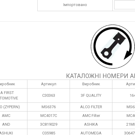
Імпортовано
КАТАЛОЖНІ НОМЕРИ А
иробник
Артикул
Виробник
Арти
1A FIRST
C30363
3F QUALITY
16
TOMOTIVE
O (ZYPERN)
MS6376
ALCO FILTER
MS6
AMC
MC4017C
AMC Filter
MC4
AND
3C819029
ASHIKA
21MI
ASHUKI
C05985
AUTOMEGA
30647