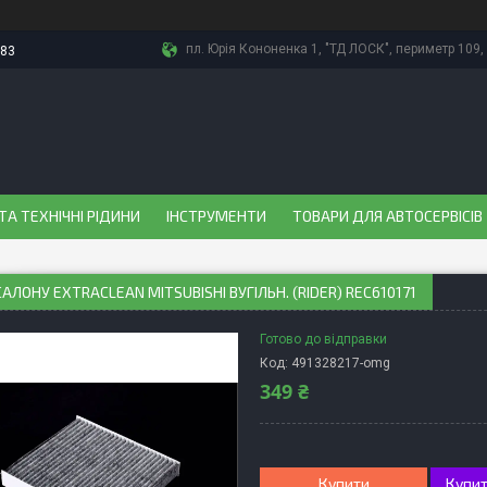
пл. Юрія Кононенка 1, "ТД ЛОСК", периметр 109, 
-83
ТА ТЕХНІЧНІ РІДИНИ
ІНСТРУМЕНТИ
ТОВАРИ ДЛЯ АВТОСЕРВІСІВ
САЛОНУ EXTRACLEAN MITSUBISHI ВУГІЛЬН. (RIDER) REC610171
Готово до відправки
Код:
491328217-omg
349 ₴
Купити
Купит