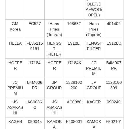
OLET/D
AEWOO/
OPEL)
GM
EC527
Hans
108652
Hans
401409
Korea
Pries
Pries
(Topran)
(Topran)
HELLA
FL35215
HENGS
E912LI
HENGST
E912LC
9191
T
FILTER
FILTER
HOFFE
17184
HOFFE
17184K
JC
B4M007
R
R
PREMIU
PR
M
JC
B4M006
JP
1328102
JP
1128100
PREMIU
PR
GROUP
200
GROUP
309
M
JS
AC0086
JS
AC0086
KAGER
090240
ASAKAS
C
ASAKAS
HI
HI
KAGER
090045
KAMOK
F408001
KAMOK
F502101
A
A