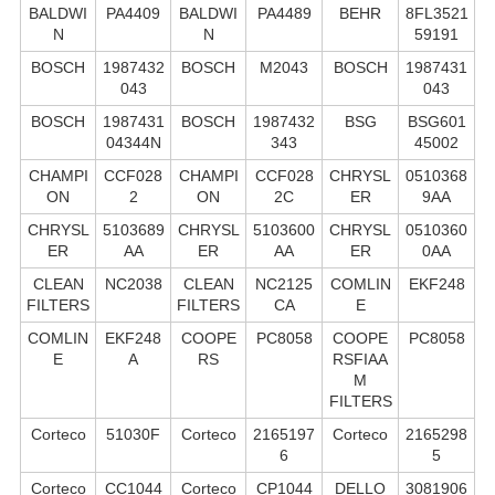
BALDWI
PA4409
BALDWI
PA4489
BEHR
8FL3521
N
N
59191
BOSCH
1987432
BOSCH
M2043
BOSCH
1987431
043
043
BOSCH
1987431
BOSCH
1987432
BSG
BSG601
04344N
343
45002
CHAMPI
CCF028
CHAMPI
CCF028
CHRYSL
0510368
ON
2
ON
2C
ER
9AA
CHRYSL
5103689
CHRYSL
5103600
CHRYSL
0510360
ER
AA
ER
AA
ER
0AA
CLEAN
NC2038
CLEAN
NC2125
COMLIN
EKF248
FILTERS
FILTERS
CA
E
COMLIN
EKF248
COOPE
PC8058
COOPE
PC8058
E
A
RS
RSFIAA
M
FILTERS
Corteco
51030F
Corteco
2165197
Corteco
2165298
6
5
Corteco
CC1044
Corteco
CP1044
DELLO
3081906