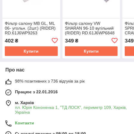
Фільтр салону MB GL, ML
Фільтр салону VW
Філь
06- угольн. (2шт.) (RIDER)
SHARAN 96-10 вугільний
SPR
RD.61J6WP9263
(RIDER) RD.61J6WP6848
CRA
RD.
402
349
349
₴
₴
Купити
Купити
Про нас
98% позитивних з 736 відгуків за рік
Працює з 22.01.2016
м. Харків
пл. Юрія Кононенка 1, "ТД ЛОСК", периметр 109, Харків,
Україна
Контакти
Сьогодні працює з 09:00 до 18:00