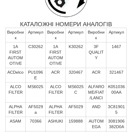
КАТАЛОЖНІ НОМЕРИ АНАЛОГІВ
Виробни
Артикул
Виробни
Артикул
Виробни
Артикул
к
к
к
1A
C30262
1A
K30262
3F
1467
FIRST
FIRST
QUALIT
AUTOM
AUTOM
Y
OTIVE
OTIVE
ACDelco
PU1096
ACR
320467
ACR
321467
E
ALCO
MS6025
ALCO
MS6025
ALFARO
K051036
FILTER
FILTER
C
ME/FIAT
00AA
/LANCI
ALPHA
AF5029
ALPHA
AF5029
AND
3C81901
FILTER
a
FILTER
5
ASAM
70366
ASHUKI
159888
AUTOM
3081906
EGA
382D0A