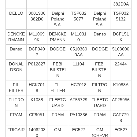
382D0A
DELLO
3081906
Delphi
TSP032
Delphi
TSP032
382D0
Poland
5077
Poland
5132
S.А.
S.А.
DENCKE
M11069
DENCKE
M11031
Denso
DCF151
RMANN
9K
RMANN
0
K
Denso
DCF040
DODGE
0510360
DODGE
5103600
P
0AA
AA
DONAL
P612827
FEBI
11104
FEBI
22444
DSON
BILSTEI
BILSTEI
N
N
FIL
HCK701
FIL
HC7018
FILTRO
K1088A
FILTER
8
FILTER
N
FILTRO
K1088
FLEETG
AF55729
FLEETG
AF25956
N
UARD
UARD
FRAM
CF9051
FRAM
PA10336
FRAM
CAF779
8
FRIGAIR
1406203
GM
EC527
GM
EC527
0
(CHEVR