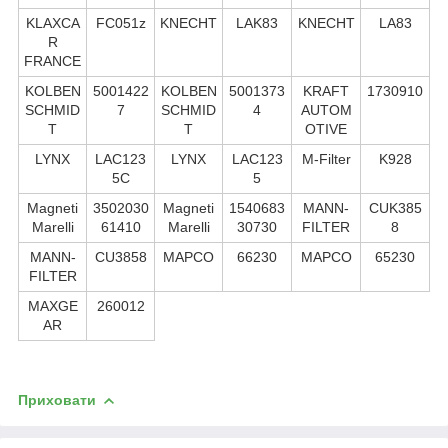
KLAXCA
FC051z
KNECHT
LAK83
KNECHT
LA83
R
FRANCE
KOLBEN
5001422
KOLBEN
5001373
KRAFT
1730910
SCHMID
7
SCHMID
4
AUTOM
T
T
OTIVE
LYNX
LAC123
LYNX
LAC123
M-Filter
K928
5C
5
Magneti
3502030
Magneti
1540683
MANN-
CUK385
Marelli
61410
Marelli
30730
FILTER
8
MANN-
CU3858
MAPCO
66230
MAPCO
65230
FILTER
MAXGE
260012
AR
Приховати