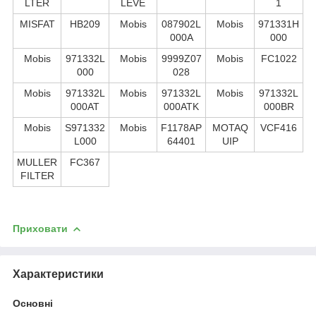
LTER
LEVE
1
MISFAT
HB209
Mobis
087902L
Mobis
971331H
000A
000
Mobis
971332L
Mobis
9999Z07
Mobis
FC1022
000
028
Mobis
971332L
Mobis
971332L
Mobis
971332L
000AT
000ATK
000BR
Mobis
S971332
Mobis
F1178AP
MOTAQ
VCF416
L000
64401
UIP
MULLER
FC367
FILTER
Приховати
Характеристики
Основні