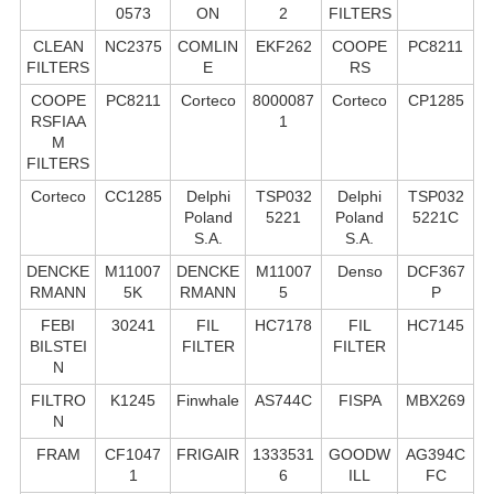
0573
ON
2
FILTERS
CLEAN
NC2375
COMLIN
EKF262
COOPE
PC8211
FILTERS
E
RS
COOPE
PC8211
Corteco
8000087
Corteco
CP1285
RSFIAA
1
M
FILTERS
Corteco
CC1285
Delphi
TSP032
Delphi
TSP032
Poland
5221
Poland
5221C
S.А.
S.А.
DENCKE
M11007
DENCKE
M11007
Denso
DCF367
RMANN
5K
RMANN
5
P
FEBI
30241
FIL
HC7178
FIL
HC7145
BILSTEI
FILTER
FILTER
N
FILTRO
K1245
Finwhale
AS744C
FISPA
MBX269
N
FRAM
CF1047
FRIGAIR
1333531
GOODW
AG394C
1
6
ILL
FC