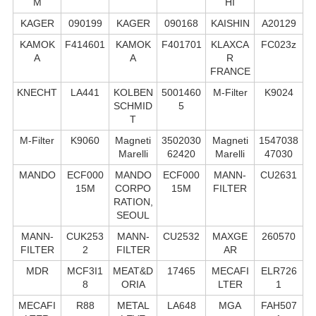
M
HI
KAGER
090199
KAGER
090168
KAISHIN
A20129
KAMOK
F414601
KAMOK
F401701
KLAXCA
FC023z
A
A
R
FRANCE
KNECHT
LA441
KOLBEN
5001460
M-Filter
K9024
SCHMID
5
T
M-Filter
K9060
Magneti
3502030
Magneti
1547038
Marelli
62420
Marelli
47030
MANDO
ECF000
MANDO
ECF000
MANN-
CU2631
15M
CORPO
15M
FILTER
RATION,
SEOUL
MANN-
CUK253
MANN-
CU2532
MAXGE
260570
FILTER
2
FILTER
AR
MDR
MCF3I1
MEAT&D
17465
MECAFI
ELR726
8
ORIA
LTER
1
MECAFI
R88
METAL
LA648
MGA
FAH507