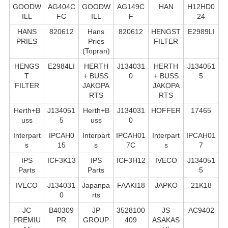
GOODW
AG404C
GOODW
AG149C
HAN
H12HD0
ILL
FC
ILL
F
24
HANS
820612
Hans
820612
HENGST
E2989LI
PRIES
Pries
FILTER
(Topran)
HENGS
E2984LI
HERTH
J134031
HERTH
J134051
T
+ BUSS
0
+ BUSS
5
FILTER
JAKOPA
JAKOPA
RTS
RTS
Herth+B
J134051
Herth+B
J134031
HOFFER
17465
uss
5
uss
0
Interpart
IPCAH0
Interpart
IPCAH01
Interpart
IPCAH01
s
15
s
7C
s
7
IPS
ICF3K13
IPS
ICF3H12
IVECO
J134051
Parts
Parts
5
IVECO
J134031
Japanpa
FAAKI18
JAPKO
21K18
0
rts
JC
B40309
JP
3528100
JS
AC9402
PREMIU
PR
GROUP
409
ASAKAS