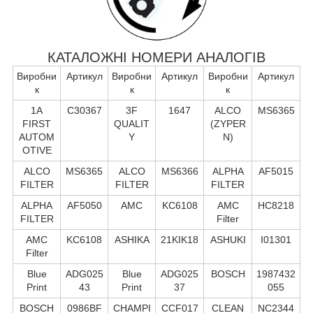
КАТАЛОЖНІ НОМЕРИ АНАЛОГІВ
Виробни
Артикул
Виробни
Артикул
Виробни
Артикул
к
к
к
1A
C30367
3F
1647
ALCO
MS6365
FIRST
QUALIT
(ZYPER
AUTOM
Y
N)
OTIVE
ALCO
MS6365
ALCO
MS6366
ALPHA
AF5015
FILTER
FILTER
FILTER
ALPHA
AF5050
AMC
KC6108
AMC
HC8218
FILTER
Filter
AMC
KC6108
ASHIKA
21KIK18
ASHUKI
I01301
Filter
Blue
ADG025
Blue
ADG025
BOSCH
1987432
Print
43
Print
37
055
BOSCH
0986BF
CHAMPI
CCF017
CLEAN
NC2344