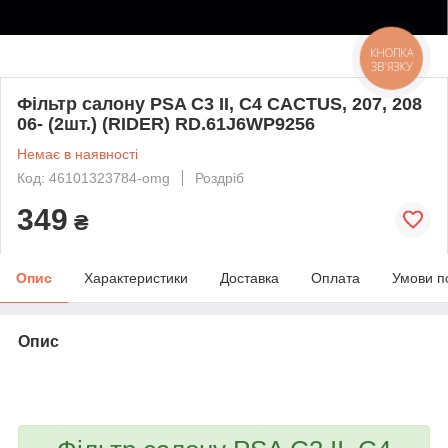
КНОПКА
ЗВ'ЯЗКУ
Фільтр салону PSA C3 II, C4 CACTUS, 207, 208
06- (2шт.) (RIDER) RD.61J6WP9256
Немає в наявності
Код: 46101323784-omg
Роздріб
349
₴
Опис
Характеристики
Доставка
Оплата
Умови п
Опис
bvd_ggl