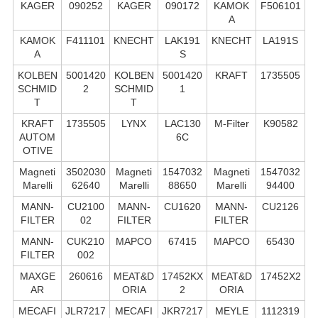
KAGER
090252
KAGER
090172
KAMOK
F506101
A
KAMOK
F411101
KNECHT
LAK191
KNECHT
LA191S
A
S
KOLBEN
5001420
KOLBEN
5001420
KRAFT
1735505
SCHMID
2
SCHMID
1
T
T
KRAFT
1735505
LYNX
LAC130
M-Filter
K90582
AUTOM
6C
OTIVE
Magneti
3502030
Magneti
1547032
Magneti
1547032
Marelli
62640
Marelli
88650
Marelli
94400
MANN-
CU2100
MANN-
CU1620
MANN-
CU2126
FILTER
02
FILTER
FILTER
MANN-
CUK210
MAPCO
67415
MAPCO
65430
FILTER
002
MAXGE
260616
MEAT&D
17452KX
MEAT&D
17452X2
AR
ORIA
2
ORIA
MECAFI
JLR7217
MECAFI
JKR7217
MEYLE
1112319