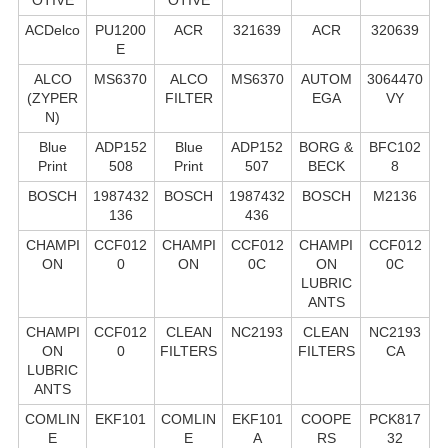
ACDelco
PU1200
ACR
321639
ACR
320639
E
ALCO
MS6370
ALCO
MS6370
AUTOM
3064470
(ZYPER
FILTER
EGA
VY
N)
Blue
ADP152
Blue
ADP152
BORG &
BFC102
Print
508
Print
507
BECK
8
BOSCH
1987432
BOSCH
1987432
BOSCH
M2136
136
436
CHAMPI
CCF012
CHAMPI
CCF012
CHAMPI
CCF012
ON
0
ON
0C
ON
0C
LUBRIC
ANTS
CHAMPI
CCF012
CLEAN
NC2193
CLEAN
NC2193
ON
0
FILTERS
FILTERS
CA
LUBRIC
ANTS
COMLIN
EKF101
COMLIN
EKF101
COOPE
PCK817
E
E
A
RS
32