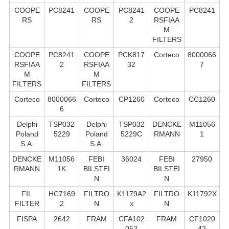
COOPE
PC8241
COOPE
PC8241
COOPE
PC8241
RS
RS
2
RSFIAA
M
FILTERS
COOPE
PC8241
COOPE
PCK817
Corteco
8000066
RSFIAA
2
RSFIAA
32
7
M
M
FILTERS
FILTERS
Corteco
8000066
Corteco
CP1260
Corteco
CC1260
6
Delphi
TSP032
Delphi
TSP032
DENCKE
M11056
Poland
5229
Poland
5229C
RMANN
1
S.А.
S.А.
DENCKE
M11056
FEBI
36024
FEBI
27950
RMANN
1K
BILSTEI
BILSTEI
N
N
FIL
HC7169
FILTRO
K1179A2
FILTRO
K11792X
FILTER
2
N
x
N
FISPA
2642
FRAM
CFA102
FRAM
CF1020
052
42