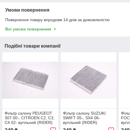
Умови повернення
Повернення товару впродовж 14 днів за домовленістю
Всі умови повернення
Подібні товари компанії
Фільтр салону PEUGEOT
Фільтр салону SUZUKI
Філь
307 00-, CITROEN C2, C3,
SWIFT 05-, SX4 06-
FOCU
C4 02- вугільний (RIDER)
вугільний (RIDER)
вугі
RD.61J6WP9113
RD.61J6WP9314C
RD.
349
349
349