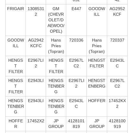
FRIGAIR
1308531
GM
E447
GOODW
AG2952
2
(CHEVR
ILL
KCF
OLET/D
AEWOO/
OPEL)
GOODW
AG2942
Hans
720336
Hans
720337
ILL
KCFC
Pries
Pries
(Topran)
(Topran)
HENGS
E2967LI
HENGS
E2967L
HENGST
E2943L
T
2
T
C2
FILTER
C
FILTER
FILTER
HENGS
E2943LI
HENGS
E2967LI
HENGST
E2967L
T
TENBER
2
ENBERG
C2
FILTER
G
HENGS
E2943LI
HENGS
E2943L
HOFFER
17452KX
TENBER
TENBER
C
2
G
G
HOFFE
17452X2
JP
4128101
JP
4128100
R
GROUP
819
GROUP
919