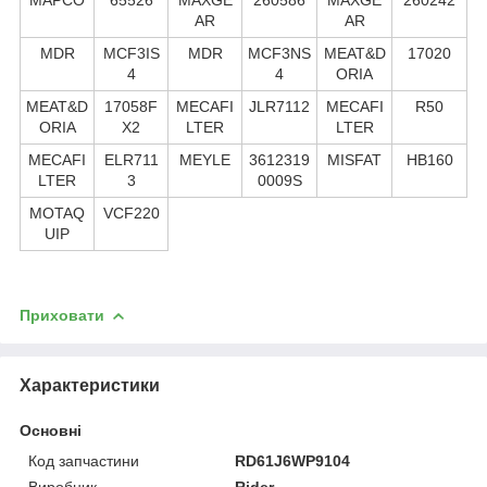
AR
AR
MDR
MCF3IS
MDR
MCF3NS
MEAT&D
17020
4
4
ORIA
MEAT&D
17058F
MECAFI
JLR7112
MECAFI
R50
ORIA
X2
LTER
LTER
MECAFI
ELR711
MEYLE
3612319
MISFAT
HB160
LTER
3
0009S
MOTAQ
VCF220
UIP
Приховати
Характеристики
Основні
Код запчастини
RD61J6WP9104
Виробник
Rider