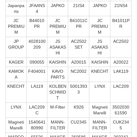
Japanpa
JFAANS
JAPKO
21IS4
JAPKO
21NS4
rts
4
JC
B44010
JC
B41011C
JC
B41011P
PREMIU
PR
PREMIU
PR
PREMIU
R
M
M
M
JP
4028100
JS
AC2502
JS
AC2502
GROUP
209
ASAKAS
SET
ASAKAS
HI
HI
KAGER
090055
KAISHIN
A20015
KAISHIN
A20022
KAMOK
F404001
KAVO
NC2002
KNECHT
LAK119
A
PARTS
KNECHT
LA119
KOLBEN
5001393
LYNX
LAC209
SCHMID
3
T
LYNX
LAC209
M-Filter
K926
Magneti
3502030
C
Marelli
61590
Magneti
1540641
MANN-
CU2345
MANN-
CUK234
Marelli
80990
FILTER
FILTER
5
MAPCO
65526
MAXGE
260586
MAXGE
260242