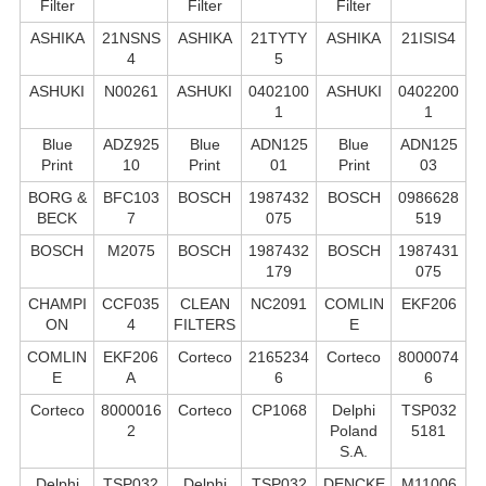
Filter
Filter
Filter
ASHIKA
21NSNS
ASHIKA
21TYTY
ASHIKA
21ISIS4
4
5
ASHUKI
N00261
ASHUKI
0402100
ASHUKI
0402200
1
1
Blue
ADZ925
Blue
ADN125
Blue
ADN125
Print
10
Print
01
Print
03
BORG &
BFC103
BOSCH
1987432
BOSCH
0986628
BECK
7
075
519
BOSCH
M2075
BOSCH
1987432
BOSCH
1987431
179
075
CHAMPI
CCF035
CLEAN
NC2091
COMLIN
EKF206
ON
4
FILTERS
E
COMLIN
EKF206
Corteco
2165234
Corteco
8000074
E
A
6
6
Corteco
8000016
Corteco
CP1068
Delphi
TSP032
2
Poland
5181
S.А.
Delphi
TSP032
Delphi
TSP032
DENCKE
M11006