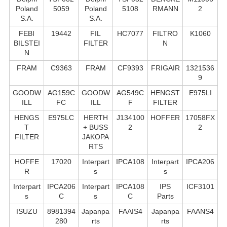
Poland
5059
Poland
5108
RMANN
2
S.А.
S.А.
FEBI
19442
FIL
HC7077
FILTRO
K1060
BILSTEI
FILTER
N
N
FRAM
C9363
FRAM
CF9393
FRIGAIR
1321536
9
GOODW
AG159C
GOODW
AG549C
HENGST
E975LI
ILL
FC
ILL
F
FILTER
HENGS
E975LC
HERTH
J134100
HOFFER
17058FX
T
+ BUSS
2
2
FILTER
JAKOPA
RTS
HOFFE
17020
Interpart
IPCA108
Interpart
IPCA206
R
s
s
Interpart
IPCA206
Interpart
IPCA108
IPS
ICF3101
s
C
s
C
Parts
ISUZU
8981394
Japanpa
FAAIS4
Japanpa
FAANS4
280
rts
rts