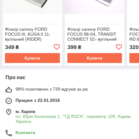
Фільтр салону FORD
Фільтр салону FORD
Філь
FOCUS III, KUGA II 11-
FOCUS 98-04, TRANSIT
FOC
вугільний (RIDER)
CONNECT 02- вугільний
RD.
RD.61J6WP2097C
(RIDER) RD.61J6WP6937
349
399
320
₴
₴
Купити
Купити
Про нас
98% позитивних з 739 відгуків за рік
Працює з 22.01.2016
м. Харків
пл. Юрія Кононенка 1, "ТД ЛОСК", периметр 109, Харків,
Україна
Контакти