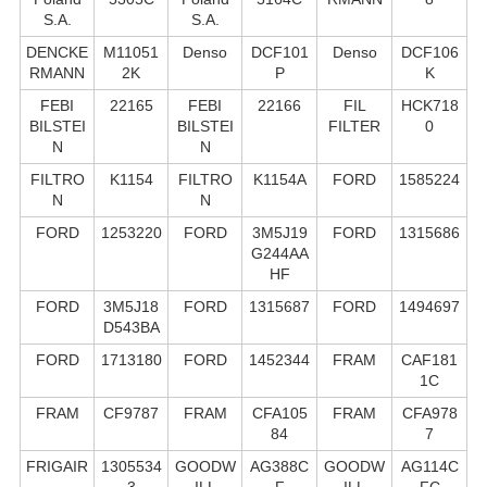
S.А.
S.А.
DENCKE
M11051
Denso
DCF101
Denso
DCF106
RMANN
2K
P
K
FEBI
22165
FEBI
22166
FIL
HCK718
BILSTEI
BILSTEI
FILTER
0
N
N
FILTRO
K1154
FILTRO
K1154A
FORD
1585224
N
N
FORD
1253220
FORD
3M5J19
FORD
1315686
G244AA
HF
FORD
3M5J18
FORD
1315687
FORD
1494697
D543BA
FORD
1713180
FORD
1452344
FRAM
CAF181
1C
FRAM
CF9787
FRAM
CFA105
FRAM
CFA978
84
7
FRIGAIR
1305534
GOODW
AG388C
GOODW
AG114C
3
ILL
F
ILL
FC