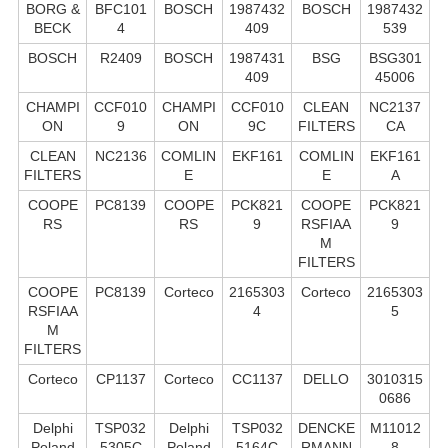
BORG &
BFC101
BOSCH
1987432
BOSCH
1987432
BECK
4
409
539
BOSCH
R2409
BOSCH
1987431
BSG
BSG301
409
45006
CHAMPI
CCF010
CHAMPI
CCF010
CLEAN
NC2137
ON
9
ON
9C
FILTERS
CA
CLEAN
NC2136
COMLIN
EKF161
COMLIN
EKF161
FILTERS
E
E
A
COOPE
PC8139
COOPE
PCK821
COOPE
PCK821
RS
RS
9
RSFIAA
9
M
FILTERS
COOPE
PC8139
Corteco
2165303
Corteco
2165303
RSFIAA
4
5
M
FILTERS
Corteco
CP1137
Corteco
CC1137
DELLO
3010315
0686
Delphi
TSP032
Delphi
TSP032
DENCKE
M11012
Poland
5305C
Poland
5164C
RMANN
8