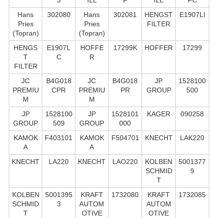
Hans
302080
Hans
302081
HENGST
E1907LI
Pries
Pries
FILTER
(Topran)
(Topran)
HENGS
E1907L
HOFFE
17299K
HOFFER
17299
T
C
R
FILTER
JC
B4G018
JC
B4G018
JP
1528100
PREMIU
CPR
PREMIU
PR
GROUP
500
M
M
JP
1528100
JP
1528101
KAGER
090258
GROUP
509
GROUP
000
KAMOK
F403101
KAMOK
F504701
KNECHT
LAK220
A
A
KNECHT
LA220
KNECHT
LAO220
KOLBEN
5001377
SCHMID
9
T
KOLBEN
5001395
KRAFT
1732080
KRAFT
1732085
SCHMID
3
AUTOM
AUTOM
T
OTIVE
OTIVE