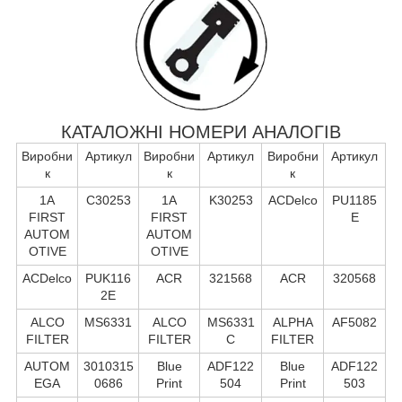
КАТАЛОЖНІ НОМЕРИ АНАЛОГІВ
Виробни
Артикул
Виробни
Артикул
Виробни
Артикул
к
к
к
1A
C30253
1A
K30253
ACDelco
PU1185
FIRST
FIRST
E
AUTOM
AUTOM
OTIVE
OTIVE
ACDelco
PUK116
ACR
321568
ACR
320568
2E
ALCO
MS6331
ALCO
MS6331
ALPHA
AF5082
FILTER
FILTER
C
FILTER
AUTOM
3010315
Blue
ADF122
Blue
ADF122
EGA
0686
Print
504
Print
503