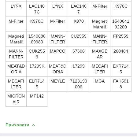
LYNX
LAC140
LYNX
LAC140
M-Filter
K970C
7C
7
M-Filter
K970С
M-Filter
K970
Magneti
1540641
Marelli
92200
Magneti
1540688
MANN-
CU2559
MANN-
FP2559
Marelli
69980
FILTER
FILTER
MANN-
CUK255
MAPCO
67606
MAXGE
260484
FILTER
9
AR
MEAT&D
17299K
MEAT&D
17299
MECAFI
EKR714
ORIA
ORIA
LTER
5
MECAFI
ELR714
MEYLE
7123190
MGA
FAH501
LTER
5
006
8
MICRON
MP142
AIR
Приховати