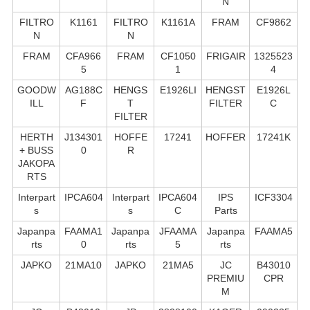
N
FILTRO
K1161
FILTRO
K1161A
FRAM
CF9862
N
N
FRAM
CFA966
FRAM
CF1050
FRIGAIR
1325523
5
1
4
GOODW
AG188C
HENGS
E1926LI
HENGST
E1926L
ILL
F
T
FILTER
C
FILTER
HERTH
J134301
HOFFE
17241
HOFFER
17241K
+ BUSS
0
R
JAKOPA
RTS
Interpart
IPCA604
Interpart
IPCA604
IPS
ICF3304
s
s
C
Parts
Japanpa
FAAMA1
Japanpa
JFAAMA
Japanpa
FAAMA5
rts
0
rts
5
rts
JAPKO
21MA10
JAPKO
21MA5
JC
B43010
PREMIU
CPR
M