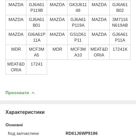
MAZDA
GJ6A61
MAZDA
GK3J611
MAZDA
GJ6A61
P119B
48
B02
MAZDA
GJ6A61
MAZDA
GJ6A61
MAZDA
3M7116
B01
P119A
N619AB
MAZDA
GI6A61P
MAZDA
GS1D61
MAZDA
GJ6A61
11A
P11
P11A
MDR
MCF3M
MDR
MCF3M
MEAT&D
17241K
A5
A10
ORIA
MEAT&D
17241
ORIA
Приховати
Характеристики
Основні
Код запчастини
RD61J6WP9186