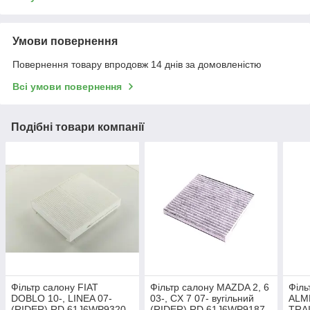
Умови повернення
Повернення товару впродовж 14 днів за домовленістю
Всі умови повернення
Подібні товари компанії
Фільтр салону FIAT
Фільтр салону MAZDA 2, 6
Філь
DOBLO 10-, LINEA 07-
03-, CX 7 07- вугільний
ALME
(RIDER) RD.61J6WP9320
(RIDER) RD.61J6WP9187
TRAI