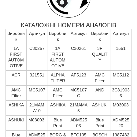
КАТАЛОЖНІ НОМЕРИ АНАЛОГІВ
Виробни
Артикул
Виробни
Артикул
Виробни
Артикул
к
к
к
1A
C30257
1A
C30261
3F
1551
FIRST
FIRST
QUALIT
AUTOM
AUTOM
Y
OTIVE
OTIVE
ACR
321551
ALPHA
AF5123
AMC
MC5112
FILTER
Filter
AMC
MC5107
AMC
MC5107
AND
3C81903
Filter
Filter
C
6
ASHIKA
21MAM
ASHIKA
21MAMA
ASHUKI
M03003
A10
5
ASHUKI
M03003I
Blue
ADM525
Blue
ADM525
Print
03
Print
20
Blue
ADM525
BORG &
BFC105
BOSCH
1987432