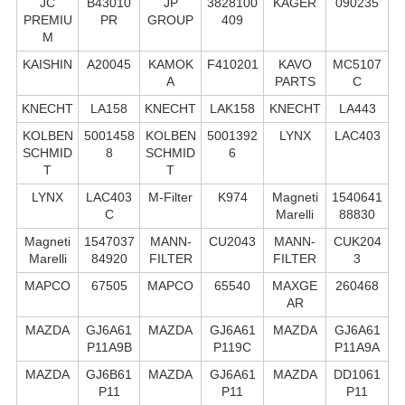
JC
B43010
JP
3828100
KAGER
090235
PREMIU
PR
GROUP
409
M
KAISHIN
A20045
KAMOK
F410201
KAVO
MC5107
A
PARTS
C
KNECHT
LA158
KNECHT
LAK158
KNECHT
LA443
KOLBEN
5001458
KOLBEN
5001392
LYNX
LAC403
SCHMID
8
SCHMID
6
T
T
LYNX
LAC403
M-Filter
K974
Magneti
1540641
C
Marelli
88830
Magneti
1547037
MANN-
CU2043
MANN-
CUK204
Marelli
84920
FILTER
FILTER
3
MAPCO
67505
MAPCO
65540
MAXGE
260468
AR
MAZDA
GJ6A61
MAZDA
GJ6A61
MAZDA
GJ6A61
P11A9B
P119C
P11A9A
MAZDA
GJ6B61
MAZDA
GJ6A61
MAZDA
DD1061
P11
P11
P11