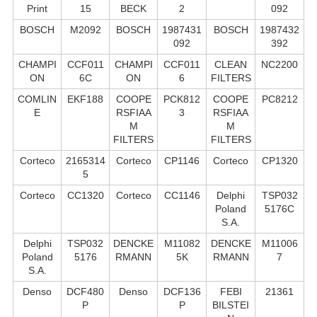
Print
15
BECK
2
092
BOSCH
M2092
BOSCH
1987431
BOSCH
1987432
092
392
CHAMPI
CCF011
CHAMPI
CCF011
CLEAN
NC2200
ON
6C
ON
6
FILTERS
COMLIN
EKF188
COOPE
PCK812
COOPE
PC8212
E
RSFIAA
3
RSFIAA
M
M
FILTERS
FILTERS
Corteco
2165314
Corteco
CP1146
Corteco
CP1320
5
Corteco
CC1320
Corteco
CC1146
Delphi
TSP032
Poland
5176C
S.А.
Delphi
TSP032
DENCKE
M11082
DENCKE
M11006
Poland
5176
RMANN
5K
RMANN
7
S.А.
Denso
DCF480
Denso
DCF136
FEBI
21361
P
P
BILSTEI